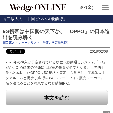
8/7(金)
高口康太の「中国ビジネス最前線」
5G携帯は中国勢の天下か、「OPPO」の日本進
出を読み解く
高口康太
（ ジャーナリスト、千葉大学客員教授）
2018/02/08
2020年の導入が予定されている次世代移動通信システム「5G」
だが、対応端末の開発には巨額の投資が必要となる。世界的企
業へと成長したOPPOは5G規格の策定にも参与し、半導体大手
クアルコムと提携し第1弾の5Gスマートフォン販売メーカーに
名を連ねることを約束するなど積極的だ。
本文を読む