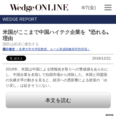
8/7(金)
WEDGE REPORT
米国がここまで中国ハイテク企業を〝恐れる〟
理由
国防は経済に優先する
國分俊史
（ 多摩大学大学院教授、ルール形成戦略研究所所長）
2018/12/21
2018年、米国は中国による情報抜き取りへの警戒感をあらわに
し、中国企業を名指しで自国市場から排除した。米国と同盟国
の矢継ぎ早の動きを見ると、経済への悪影響による政策の「ゆ
り戻し」は起きそうにない。
本文を読む