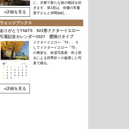
に、京都で新たな旅の物語を紡
ぎます。第1部は、俳優の常盤
»詳細を見る
貴子さんと仲間由紀…
ウェッジブックス
ありがとうT4&T5 923形ドクターイエロー
引退記念カレンダー2027 壁掛けタイプ
ドクターイエロー「T4」、そ
してドクターイエロー「T5」
の勇姿を、鉄道写真家・村上悠
太による四季折々の厳選した写
真で綴る。
»詳細を見る