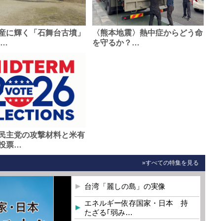
産に輝く「石舞台古墳」
〈熊本地震〉熱中症からどう命
0…
を守るか？…
民主党の攻撃材料と米有
投票…
»すべての特集を見る
台湾「麗しの島」の実像
エネルギー依存国家・日本 持
たざる｢弱み…