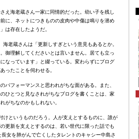
さえ海老蔵さん一家に同情的だった。幼い子を残し
の前に、ネットにつきものの皮肉や中傷は鳴りを潜め
察」は存在したようだ。
、海老蔵さんは「更新しすぎという意見もあるとか。
い。御理解してくださいとは言いません。居ても立っ
えになっています」と綴っている。変わらずにブログ
があったことを伺わせる。
のパフォーマンスと思われがちな面がある。また、
味のひとつと見なされがちなブログを書くことは、家
されがちなのかもしれない。
付けというものだろう。人が支えとするものに、誰が
グの更新を支えとするのは、若い世代に限った話でも
った長女を肺がんで亡くしたタレントのキャシー中島さ