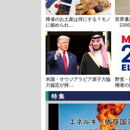
帰省のお土産は何にする？モノ
世界遺
に秘められ…
230
米国・サウジアラビア原子力協
野党・
力協定が持…
権者の
特集