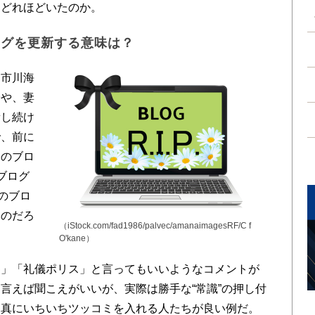
はどれほどいたのか。
ログを更新する意味は？
市川海
子や、妻
新し続け
で、前に
んのブロ
ブログ
のブロ
いのだろ
（iStock.com/fad1986/palvec/amanaimagesRF/C f
O'kane）
」「礼儀ポリス」と言ってもいいようなコメントが
言えば聞こえがいいが、実際は勝手な“常識”の押し付
写真にいちいちツッコミを入れる人たちが良い例だ。