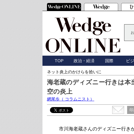
TOP
政治・経済
国際
ビ
ネット炎上のかけらを拾いに
海老蔵のディズニー行きは本
空の炎上
網尾歩
（ コラムニスト）
印
市川海老蔵さんのディズニー行きが