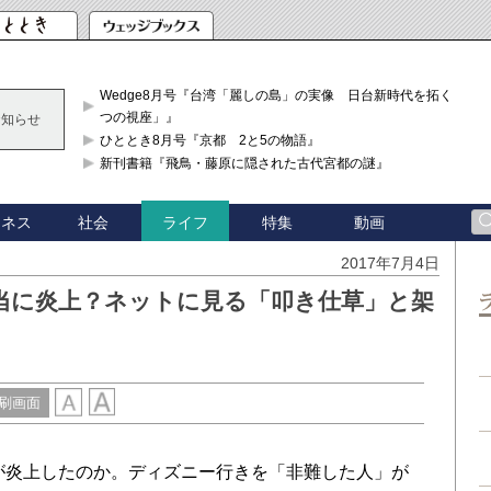
Wedge8月号『台湾「麗しの島」の実像 日台新時代を拓く「3
つの視座」』
お知らせ
ひととき8月号『京都 2と5の物語』
新刊書籍『飛鳥・藤原に隠された古代宮都の謎』
ジネス
社会
特集
動画
ライフ
2017年7月4日
当に炎上？ネットに見る「叩き仕草」と架
刷画面
炎上したのか。ディズニー行きを「非難した人」が