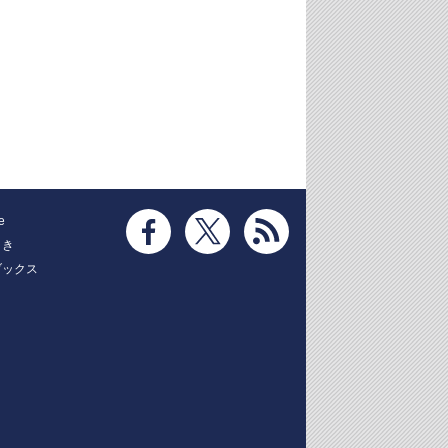
e
とき
ブックス