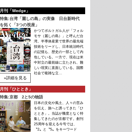
月刊「Wedge」
特集:台湾「麗しの島」の実像 日台新時代
を拓く「3つの視座」
かつてポルトガル人が「フォル
モサ（麗しの島）」と呼んだ台
湾。半導体産業で世界の最先端
技術をリードし、日本統治時代
の記憶も、歴史の一部として内
包している。一方で、現在は米
中対立の最前線に立たされ、難
しい現実に直面している。国際
社会で複雑な立…
»詳細を見る
月刊「ひととき」
特集:京都 2と5の物語
日本の文化や風土、人々の営み
を伝え、旅へと誘ってきた「ひ
ととき」。当誌が幾度となく特
集してきたのが京都です。創刊
25周年を迎える今号では、
〝2〟と〝5〟をキーワード