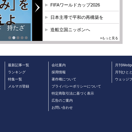
FIFAワールドカップ2026
日本主導で平和の再構築を
本 持たざ
造船立国ニッポンへ
»もっと見る
最新記事一覧
会社案内
月刊Wedg
ランキング
採用情報
月刊ひと
特集一覧
著作権について
ウェッジ
メルマガ登録
プライバシーポリシーについて
特定商取引法に基づく表示
広告のご案内
お問い合わせ