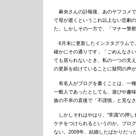
麻央さんの訃報後、あのヤフコメで
て母が逝くというこれ以上ない悲劇
た。しかしその一方で、「マナー警
6月末に更新したインスタグラムで
確かにその通りです」「ごめんなさ
ても居られないとき、私の一つの支
の更新を続けていることに疑問の声
有名人がブログを書くことは、一種
一般人であったとしても、遊びや趣
族の不幸の直後で「不謹慎」と見な
しかしそれはやはり、“常識”の押し
ケチをつけられるというのか。ブロ
ない。2009年、結婚したばかりだ