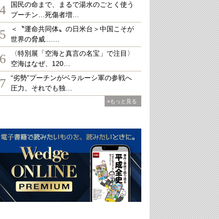
国民の命まで、まるで湯水のごとく使う
4
プーチン…死傷者増…
＜〝運命共同体〟の日米台＞中国こそが
5
世界の脅威....…
〈特別展「空海と真言の名宝」で注目〉
6
空海はなぜ、120…
“劣勢”プーチンがベラルーシ軍の参戦へ
7
圧力、それでも独…
»もっと見る