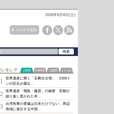
2026年8月8日(土)
メルマガ登録
ランキング
1時間
24時間
1週間
いいね
世界遺産に輝く「石舞台古墳」 2300ト
1
ンの巨石が露出…
世界遺産「飛鳥・藤原」の秘密 宮都が
2
繰り返し置かれた本…
台湾有事の脅威は日本だけでない…周辺
3
海域に進出する中国…