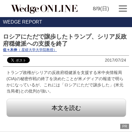
8/9(日)
WEDGE REPORT
ロシアにただで譲歩したトランプ、シリア反政
府穏健派への支援を終了
佐々木伸
（ 星槎大学大学院教授）
2017/07/24
トランプ政権がシリアの反政府穏健派を支援する米中央情報局
(CIA)の秘密作戦の終了を決めたことが米メディアの報道で明ら
かになっているが、これには「ロシアにただで譲歩した」(米元
当局者)との批判が強い。
本文を読む
PR