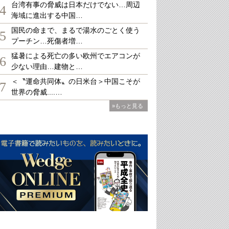
台湾有事の脅威は日本だけでない…周辺
4
海域に進出する中国…
国民の命まで、まるで湯水のごとく使う
5
プーチン…死傷者増…
猛暑による死亡の多い欧州でエアコンが
6
少ない理由…建物と…
＜〝運命共同体〟の日米台＞中国こそが
7
世界の脅威....…
»もっと見る