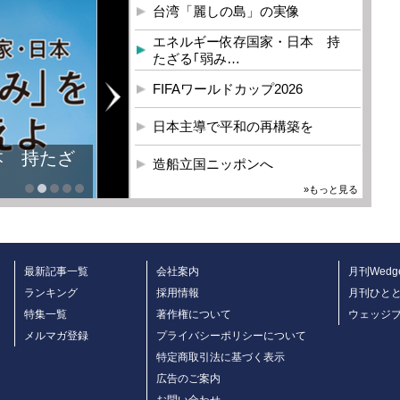
台湾「麗しの島」の実像
エネルギー依存国家・日本 持
たざる｢弱み…
FIFAワールドカップ2026
日本主導で平和の再構築を
本 持たざ
造船立国ニッポンへ
»もっと見る
最新記事一覧
会社案内
月刊Wedg
ランキング
採用情報
月刊ひと
特集一覧
著作権について
ウェッジ
メルマガ登録
プライバシーポリシーについて
特定商取引法に基づく表示
広告のご案内