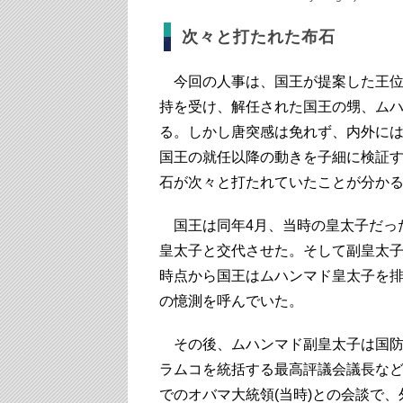
次々と打たれた布石
今回の人事は、国王が提案した王位
持を受け、解任された国王の甥、ム
る。しかし唐突感は免れず、内外には
国王の就任以降の動きを子細に検証
石が次々と打たれていたことが分か
国王は同年4月、当時の皇太子だっ
皇太子と交代させた。そして副皇太子
時点から国王はムハンマド皇太子を
の憶測を呼んでいた。
その後、ムハンマド副皇太子は国防
ラムコを統括する最高評議会議長な
でのオバマ大統領(当時)との会談で