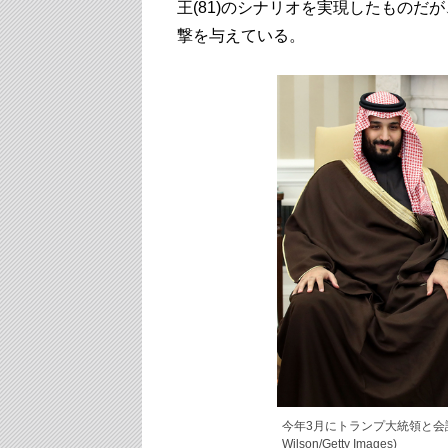
王(81)のシナリオを実現したもの
撃を与えている。
今年3月にトランプ大統領と会談した
Wilson/Getty Images)