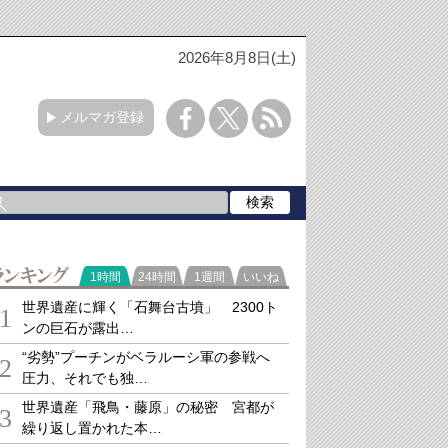
2026年8月8日(土)
メルマガ登録
ランキング
1時間
24時間
1週間
いいね
世界遺産に輝く「石舞台古墳」 2300ト
1
ンの巨石が露出…
“劣勢”プーチンがベラルーシ軍の参戦へ
2
圧力、それでも独…
世界遺産「飛鳥・藤原」の秘密 宮都が
3
繰り返し置かれた本…