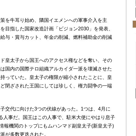
策を牛耳り始め、隣国イエメンへの軍事介入を主
を目指した国家改造計画「ビジョン2030」を発表、
の給与・賞与カット、年金の削減、燃料補助金の削減
。
ド皇太子から国王へのアクセス権などを奪い、その
子は国内の国際テロ組織アルカイダ一派を壊滅させた
を持っていた。皇太子の権限が縮小されたことに、皇
など閉ざされた王国にしては珍しく、権力闘争の一端
交代に向けた3つの伏線があった。1つは、4月に
れる人事だ。国王はこの人事で、駐米大使にやはり息子
、情報機関のトップにもムハンマド副皇太子(新皇太子)
子派が多数更迭された。