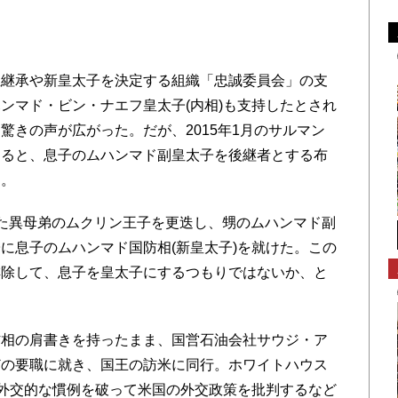
継承や新皇太子を決定する組織「忠誠委員会」の支
ハンマド・
ビン・ナエフ皇太子(内相)も支持したとされ
驚きの声が広がった。だが、2015年1月のサルマン
すると、息子のムハンマド副皇太子を後継者とする布
る。
た異母弟のムクリン王子を更迭し、甥の
ムハンマド副
に息子のムハンマド国防相(新皇太子)を就けた。この
排除して、息子を皇太子にするつもりではないか、と
相の肩書きを持ったまま、国営石油会社サウジ・ア
どの要職に就き、国王の訪米に同行。ホワイトハウス
、外交的な慣例を破って米国の外交政策を批判するなど