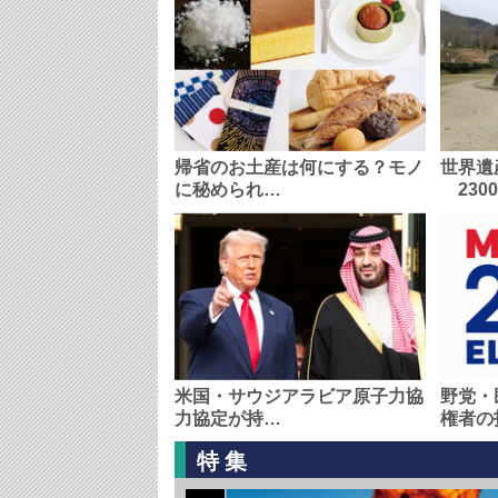
帰省のお土産は何にする？モノ
世界遺
に秘められ…
230
米国・サウジアラビア原子力協
野党・
力協定が持…
権者の
特集