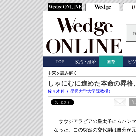
TOP
政治・経済
ビ
国際
中東を読み解く
しゃにむに進めた本命の昇格
佐々木伸
（ 星槎大学大学院教授）
印
サウジアラビアの皇太子にムハン
なった。この突然の交代劇は自分が