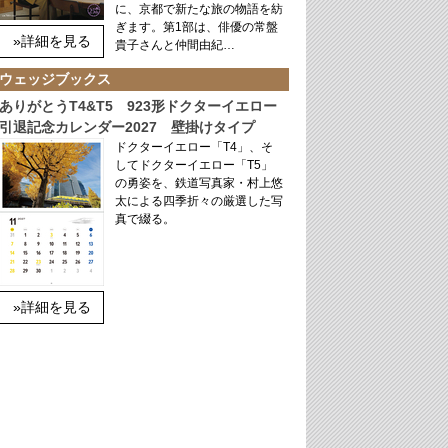
に、京都で新たな旅の物語を紡
ぎます。第1部は、俳優の常盤
»詳細を見る
貴子さんと仲間由紀…
ウェッジブックス
ありがとうT4&T5 923形ドクターイエロー
引退記念カレンダー2027 壁掛けタイプ
ドクターイエロー「T4」、そ
してドクターイエロー「T5」
の勇姿を、鉄道写真家・村上悠
太による四季折々の厳選した写
真で綴る。
»詳細を見る