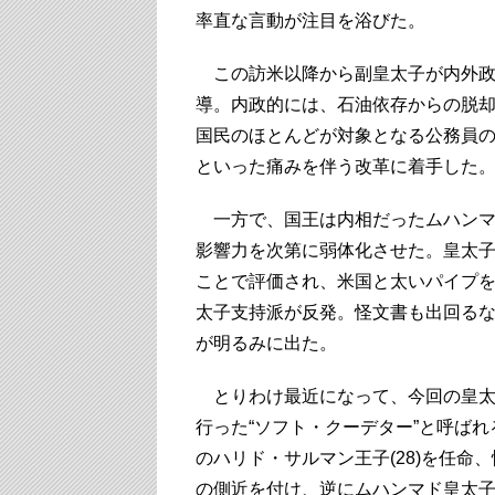
率直な言動が注目を浴びた。
この訪米以降から副皇太子が内外政
導。内政的には、石油依存からの脱却
国民のほとんどが対象となる公務員
といった痛みを伴う改革に着手した
一方で、国王は内相だったムハンマ
影響力を次第に弱体化させた。皇太
ことで評価され、米国と太いパイプ
太子支持派が反発。怪文書も出回る
が明るみに出た。
とりわけ最近になって、今回の皇太子
行った“ソフト・クーデター”と呼ば
のハリド・サルマン王子(28)を任命
の側近を付け、逆にムハンマド皇太