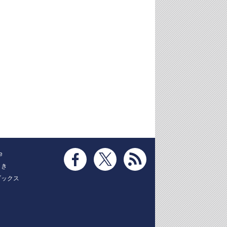
e
とき
ブックス