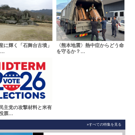
産に輝く「石舞台古墳」
〈熊本地震〉熱中症からどう命
0…
を守るか？…
民主党の攻撃材料と米有
投票…
»すべての特集を見る