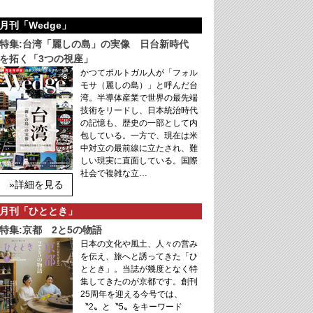
月刊「Wedge」
特集:台湾「麗しの島」の実像 日台新時代
を拓く「3つの視座」
かつてポルトガル人が「フォル
モサ（麗しの島）」と呼んだ台
湾。半導体産業で世界の最先端
技術をリードし、日本統治時代
の記憶も、歴史の一部として内
包している。一方で、現在は米
中対立の最前線に立たされ、難
しい現実に直面している。国際
社会で複雑な立…
»詳細を見る
月刊「ひととき」
特集:京都 2と5の物語
日本の文化や風土、人々の営み
を伝え、旅へと誘ってきた「ひ
ととき」。当誌が幾度となく特
集してきたのが京都です。創刊
25周年を迎える今号では、
〝2〟と〝5〟をキーワード