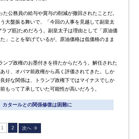
った
公務員の
給与や賞与の削減が撤回されたことだ。
いう大盤振る舞いで、「今回の人事を見越して副皇太
アラブ筋)ためだろう。副皇太子は理由として「原油価
った」ことを挙げているが、原油価格は低価格のまま
ランプ政権のお墨付きを得たからだろう。解任された
があり、オバマ前政権から高く評価されてきた。しか
の良好な関係は、トランプ政権下ではマイナスでしか
が前もって了承していた可能性が高いだろう。
ン、カタールとの関係修復は困難に
1
2
次へ