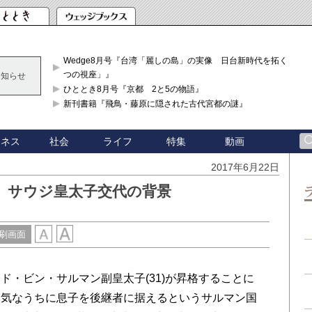
Wedge8月号『台湾「麗しの島」の実像 日台新時代を拓く「3
つの視座」』
お知らせ
ひととき8月号『京都 2と5の物語』
新刊書籍『飛鳥・藤原に隠された古代宮都の謎』
ジネス
社会
ライフ
特集
動画
2017年6月22日
、サウジ皇太子交代の背景
刷画面
マド
・ビン・サルマン
副皇太子(31)が昇格することに
元気なうちに息子を後継者に据えるというサルマン国