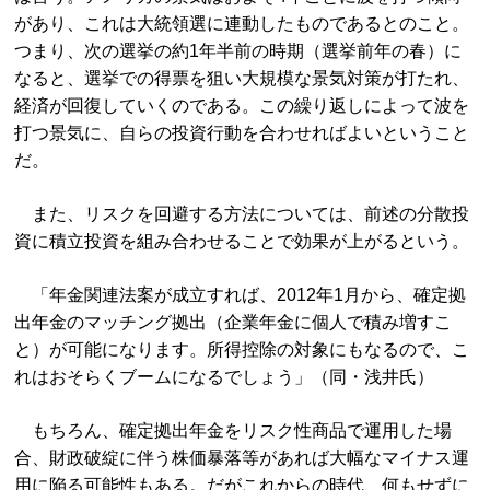
があり、これは大統領選に連動したものであるとのこと。
つまり、次の選挙の約1年半前の時期（選挙前年の春）に
なると、選挙での得票を狙い大規模な景気対策が打たれ、
経済が回復していくのである。この繰り返しによって波を
打つ景気に、自らの投資行動を合わせればよいということ
だ。
また、リスクを回避する方法については、前述の分散投
資に積立投資を組み合わせることで効果が上がるという。
「年金関連法案が成立すれば、2012年1月から、確定拠
出年金のマッチング拠出（企業年金に個人で積み増すこ
と）が可能になります。所得控除の対象にもなるので、こ
れはおそらくブームになるでしょう」（同・浅井氏）
もちろん、確定拠出年金をリスク性商品で運用した場
合、財政破綻に伴う株価暴落等があれば大幅なマイナス運
用に陥る可能性もある。だがこれからの時代、何もせずに