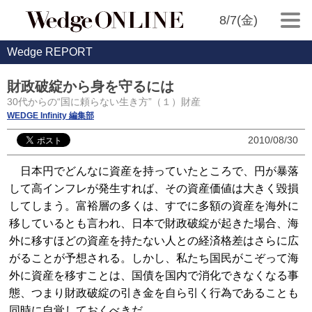
8/7(金)
Wedge REPORT
財政破綻から身を守るには
30代からの“国に頼らない生き方”（１）財産
WEDGE Infinity 編集部
2010/08/30
日本円でどんなに資産を持っていたところで、円が暴落
して高インフレが発生すれば、その資産価値は大きく毀損
してしまう。富裕層の多くは、すでに多額の資産を海外に
移しているとも言われ、日本で財政破綻が起きた場合、海
外に移すほどの資産を持たない人との経済格差はさらに広
がることが予想される。しかし、私たち国民がこぞって海
外に資産を移すことは、国債を国内で消化できなくなる事
態、つまり財政破綻の引き金を自ら引く行為であることも
同時に自覚しておくべきだ。