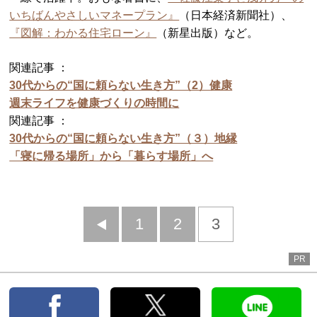
いちばんやさしいマネープラン』
（日本経済新聞社）、
『図解：わかる住宅ローン』
（新星出版）など。
関連記事 ：
30代からの“国に頼らない生き方”（2）健康
週末ライフを健康づくりの時間に
関連記事 ：
30代からの“国に頼らない生き方”（３）地縁
「寝に帰る場所」から「暮らす場所」へ
前
1
2
3
へ
PR