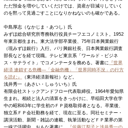
ただ預金を増やしていくだけでは、資産が目減りしていく
のを黙って見過ごすことになりかねないのも確かである。
中島厚志（なかじま・あつし）氏
みずほ総合研究所専務執行役員チーフエコノミスト。1952
年東京都生まれ。東大法学部卒業後、75年日本興業銀行
（現みずほ銀行）入行。パリ興銀社長、日本興業銀行調査
部長などを経て現職。テレビ東京系「ワールド・ビジネ
ス・サテライト」でコメンテータを務める。著書に
『世界
経済 連鎖する危機―「金融危機」「世界同時不況」の行方
を読む』
（東洋経済新報社）など。
浅井秀一（あさい・しゅういち）氏
有限会社ストックアンドフロー代表取締役。1964年愛知県
生まれ。相続と法人の清算をきっかけに、早稲田大学在学
中の昭和63年に学生初のＦＰ資格取得者となる。卒業後、
独立系ＦＰ会社勤務を経て、現在に至る。同社セミナー・
講演活動、新聞・雑誌の連載、執筆活動などＦＰ業界の第
一線で活躍中。おもな著書に、
『佐藤江梨子と浅井秀一の