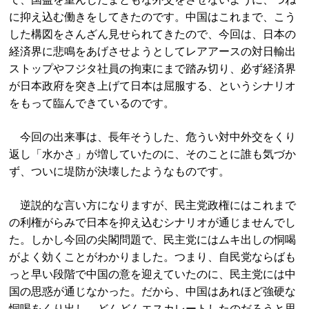
に抑え込む働きをしてきたのです。中国はこれまで、こう
した構図をさんざん見せられてきたので、今回は、日本の
経済界に悲鳴をあげさせようとしてレアアースの対日輸出
ストップやフジタ社員の拘束にまで踏み切り、必ず経済界
が日本政府を突き上げて日本は屈服する、というシナリオ
をもって臨んできているのです。
今回の出来事は、長年そうした、危うい対中外交をくり
返し「水かさ」が増していたのに、そのことに誰も気づか
ず、ついに堤防が決壊したようなものです。
逆説的な言い方になりますが、民主党政権にはこれまで
の利権がらみで日本を抑え込むシナリオが通じませんでし
た。しかし今回の尖閣問題で、民主党にはムキ出しの恫喝
がよく効くことがわかりました。つまり、自民党ならばも
っと早い段階で中国の意を迎えていたのに、民主党には中
国の思惑が通じなかった。だから、中国はあれほど強硬な
恫喝をくり出し、どんどんエスカレートしたのだろうと思