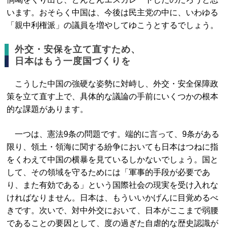
います。おそらく中国は、今後は民主党の中に、いわゆる
「親中利権派」の議員を増やしてゆこうとするでしょう。
外交・安保を立て直すため、
日本はもう一度国づくりを
こうした中国の強硬な姿勢に対峙し、外交・安全保障政
策を立て直す上で、具体的な議論の手前にいくつかの根本
的な課題があります。
一つは、憲法9条の問題です。端的に言って、9条がある
限り、領土・領海に関する紛争においても日本はつねに指
をくわえて中国の横暴を見ているしかないでしょう。国と
して、その領域を守るためには「軍事的手段が必要であ
り、また有効である」という国際社会の現実を受け入れな
ければなりません。日本は、もういいかげんに目覚めるべ
きです。次いで、対中外交において、日本がここまで弱腰
であることの要因として、度の過ぎた自虐的な歴史認識が