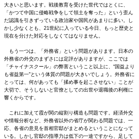
大きいと思います。戦後教育を受けた世代ではとくに、
「かつて中国に侵略戦争をして領土を奪った」という歪ん
だ認識を引きずっている政治家や国民があまりに多い。し
かし少なくとも、21世紀に入っている今日、もっと歴史と
現在を分けた対応をしなくてはなりません。
もう一つは、「外務省」という問題があります。日本の
外務省の外交のまずさには定評がありますが、ここでは
「チャイナスクール」の弊害ということ以上に、“国益より
も省益第一”という体質の問題が大きいでしょう。外務省に
とっては、何があっても「揉め事を起こさせない」ことが
大切で、そうしないと官僚としての出世や退職後の利権に
響くからです。
これに加えて霞が関の縦割り構造も問題です。経済外交
や情報分析など、外務省以外の省庁が関わる問題では、一
応、各省の意見を首相官邸がまとめるということになって
いる。しかし官邸の指導力は低下の一途ですから、足して