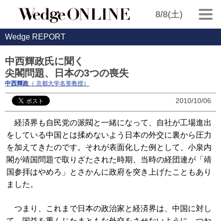
8/8(土)
Wedge REPORT
中西輝政氏に聞く
尖閣問題、日本の3つの喪失
中西輝政
（ 京都大学名誉教授）
2010/10/06
経済界も自民党の派閥と一緒になって、自社が工場進出
をしている中国とは揉めないよう日本の外交に裏から圧力
を加えてきたのです。それが表面化した例として、小泉内
閣が靖国問題で取りざたされた時期、当時の経団連が「靖
国参拝はやめろ」とさかんに政府を突き上げたこともあり
ました。
つまり、これまで日本の政治家と経済界は、中国に対し
て、国益を重んじたまともな外交をさせないように、つね