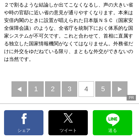
２で割るような結論しか出てこなくなるし、声の大きい省
や時の官邸に近い省の意見が通りやすくなります。本来は
安倍内閣のときに設置が唱えられた日本版ＮＳＣ（国家安
全保障会議）のような、全省庁を統制下におく体系的な国
家システムが不可欠です。これと合わせて、首相に直属す
る独立した国家情報機関がなくてはなりません。外務省だ
けに外交をゆだねている限り、まともな外交ができないの
は当然です。
前
1
2
3
4
5
PR
へ
へ
シェア
ツイート
送る