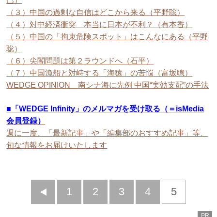
巳）
（３）中国の過剰な自信はどこから来る（平野聡）
（４）対中経済衝突 本当に日本が不利？（有本香）
（５）中国の「拘束危険スポット」はこんなにある（平野
聡）
（６）尖閣問題は第２ラウンドへ（石平）
（７）中国漁船と対峙する「海猿」の苦悩（富坂聰）
WEDGE OPINION 南シナ海に先例 中国“実効支配”の手法
■
「WEDGE Infinity」のメルマガを受け取る（＝isMedia
会員登録）
週に一度、「最新記事」や「編集部のおすすめ記事」等、
旬な情報をお届けいたします
前
1
2
3
4
5
へ
PR