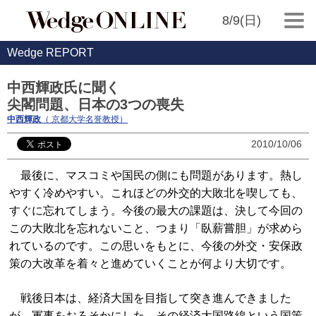
8/9(日)
Wedge REPORT
中西輝政氏に聞く
尖閣問題、日本の3つの喪失
中西輝政
（ 京都大学名誉教授）
2010/10/06
最後に、マスコミや国民の側にも問題があります。熱し
やすく冷めやすい。これほどの外交的大敗北を喫しても、
すぐに忘れてしまう。今後の最大の課題は、決して今回の
この大敗北を忘れないこと、つまり「臥薪嘗胆」が求めら
れているのです。この思いをもとに、今後の外交・安保政
策の大改革を着々と進めていくことが何より大切です。
戦後日本は、経済大国を目指して突き進んできました
が、軍事をおろそかにした、その経済大国路線という国策