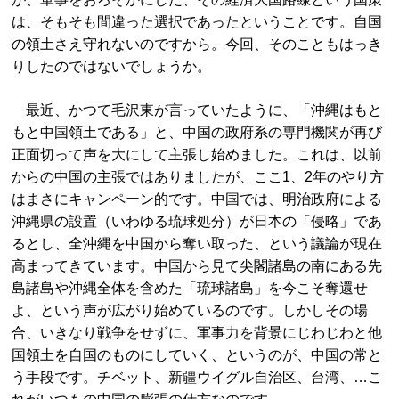
は、そもそも間違った選択であったということです。自国
の領土さえ守れないのですから。今回、そのこともはっき
りしたのではないでしょうか。
最近、かつて毛沢東が言っていたように、「沖縄はもと
もと中国領土である」と、中国の政府系の専門機関が再び
正面切って声を大にして主張し始めました。これは、以前
からの中国の主張ではありましたが、ここ1、2年のやり方
はまさにキャンペーン的です。中国では、明治政府による
沖縄県の設置（いわゆる琉球処分）が日本の「侵略」であ
るとし、全沖縄を中国から奪い取った、という議論が現在
高まってきています。中国から見て尖閣諸島の南にある先
島諸島や沖縄全体を含めた「琉球諸島」を今こそ奪還せ
よ、という声が広がり始めているのです。しかしその場
合、いきなり戦争をせずに、軍事力を背景にじわじわと他
国領土を自国のものにしていく、というのが、中国の常と
う手段です。チベット、新疆ウイグル自治区、台湾、…こ