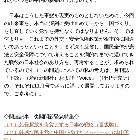
れがいつもの中国の膨張の仕方なのです。
日本はこうした事態を現実のものとしないために、今回
の出来事を、本当に深刻に受け止めて一から「国づくり」
をし直していく覚悟を持たなくてはなりません。そこでは
何よりも、これまでの外交・安全保障政策が根本的に間違
いであったということを、まず深く反省し、国民全体が憲
法と安全保障について考えることを病的なまでに避けてき
た戦後の日本社会のあり方を、再考することが、求められ
ているのです（この問題についての私の考えは、月刊誌
『正論』（産経新聞社）および『Voice』（PHP研究所）
の、それぞれ11月号でさらに詳しく展開しておりますの
で、ご参考に）。
◇関連記事 尖閣問題緊急特集◇
（１）船長釈放を奇貨とする日本の戦略（富坂聰）
（２）鈍感な民主党に中国が投げたメッセージ（城山英