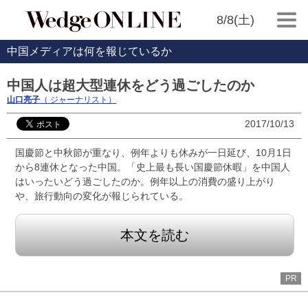
8/8(土)
中国メディアは何を報じているか
中国人は超大型連休をどう過ごしたのか
山口亮子
（ ジャーナリスト）
2017/10/13
国慶節と中秋節が重なり、例年よりも休みが一日延び、10月1日
から8連休となった中国。「史上最も長い国慶節休暇」を中国人
はいったいどう過ごしたのか。例年以上の消費の盛り上がり
や、旅行動向の変化が報じられている。
本文を読む
PR