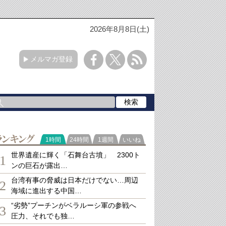
2026年8月8日(土)
メルマガ登録
ランキング
1時間
24時間
1週間
いいね
世界遺産に輝く「石舞台古墳」 2300ト
1
ンの巨石が露出…
台湾有事の脅威は日本だけでない…周辺
2
海域に進出する中国…
“劣勢”プーチンがベラルーシ軍の参戦へ
3
圧力、それでも独…