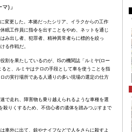
ーマ)」
全に変更した。本拠だったシリア、イラクからの工作
る休眠工作員に指令を出すことをやめ、ネットを通じ
やはみ出し者、犯罪者、精神異常者らに標的を絞っ
掛ける作戦だ。
割を果たしているのが、ISの機関誌「ルミヤ(ロー
などによると、ルミヤはテロの手段として車を使うことを指
テロの実行場所である人通りの多い現場の選定の仕方
速で走れ、障害物も乗り越えられるような車種を選
敵を殺りくするため、不信心者の遺体を踏みつぶすまで
は車外に出て、銃やナイフなどで人をさらに殺すよ