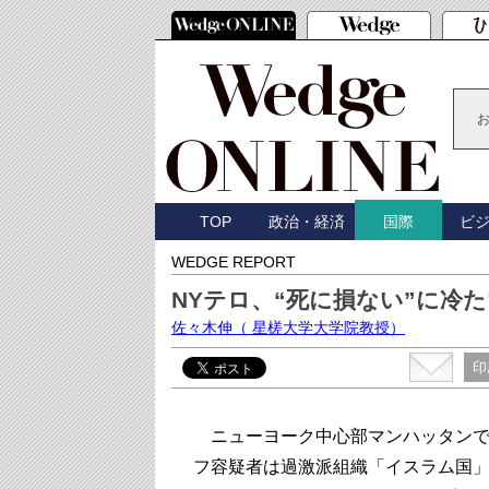
TOP
政治・経済
ビ
国際
WEDGE REPORT
NYテロ、“死に損ない”に冷た
佐々木伸
（ 星槎大学大学院教授）
印
ニューヨーク中心部マンハッタンで
フ容疑者は過激派組織「イスラム国」