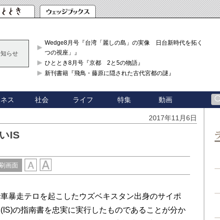
Wedge8月号『台湾「麗しの島」の実像 日台新時代を拓く「3
つの視座」』
お知らせ
ひととき8月号『京都 2と5の物語』
新刊書籍『飛鳥・藤原に隠された古代宮都の謎』
ジネス
社会
ライフ
特集
動画
2017年11月6日
いIS
刷画面
車暴走テロを起こしたウズベキスタン出身のサイポ
(IS)の指南書を忠実に実行したものであることが分か