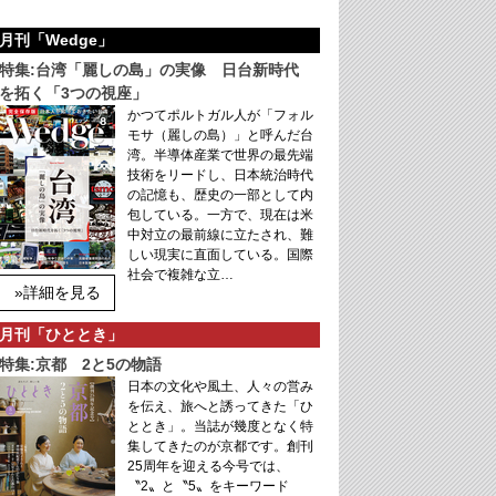
月刊「Wedge」
特集:台湾「麗しの島」の実像 日台新時代
を拓く「3つの視座」
かつてポルトガル人が「フォル
モサ（麗しの島）」と呼んだ台
湾。半導体産業で世界の最先端
技術をリードし、日本統治時代
の記憶も、歴史の一部として内
包している。一方で、現在は米
中対立の最前線に立たされ、難
しい現実に直面している。国際
社会で複雑な立…
»詳細を見る
月刊「ひととき」
特集:京都 2と5の物語
日本の文化や風土、人々の営み
を伝え、旅へと誘ってきた「ひ
ととき」。当誌が幾度となく特
集してきたのが京都です。創刊
25周年を迎える今号では、
〝2〟と〝5〟をキーワード