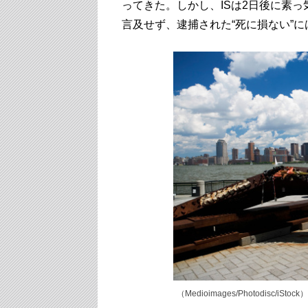
ってきた。しかし、ISは2日後に素
言及せず、逮捕された“死に損ない”
（Medioimages/Photodisc/iStock）