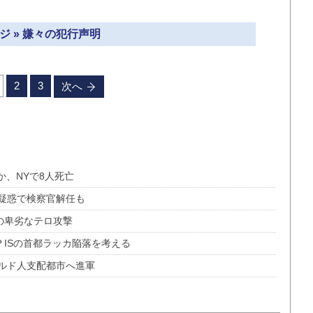
ジ » 嫌々の犯行声明
2
3
次へ
か、NYで8人死亡
疑惑で検察官解任も
の卑劣なテロ攻撃
？ISの首都ラッカ陥落を考える
ルド人支配都市へ進軍