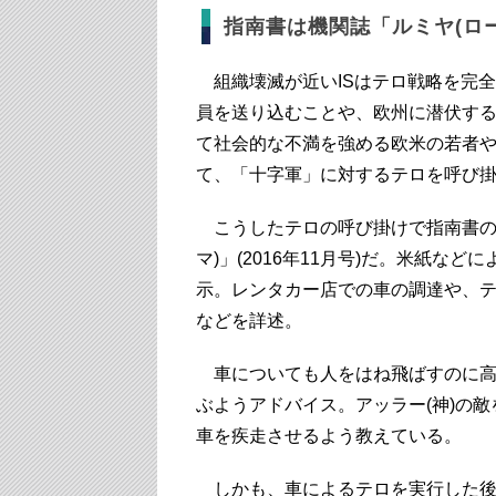
指南書は機関誌「ルミヤ(ロ
組織壊滅が近いISはテロ戦略を完
員を送り込むことや、欧州に潜伏す
て社会的な不満を強める欧米の若者
て、「十字軍」に対するテロを呼び
こうしたテロの呼び掛けで指南書の役
マ)」(2016年11月号)だ。米紙
示。レンタカー店での車の調達や、
などを詳述。
車についても人をはね飛ばすのに高
ぶようアドバイス。アッラー(神)の
車を疾走させるよう教えている。
しかも、車によるテロを実行した後