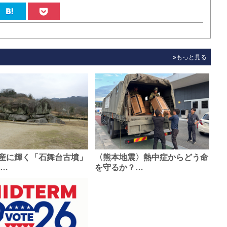
»もっと見る
産に輝く「石舞台古墳」
〈熊本地震〉熱中症からどう命
0…
を守るか？…