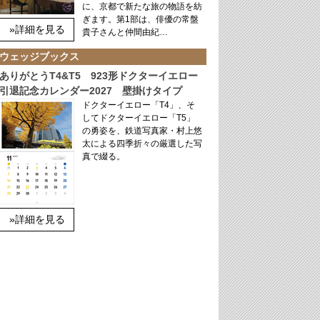
に、京都で新たな旅の物語を紡
ぎます。第1部は、俳優の常盤
»詳細を見る
貴子さんと仲間由紀…
ウェッジブックス
ありがとうT4&T5 923形ドクターイエロー
引退記念カレンダー2027 壁掛けタイプ
ドクターイエロー「T4」、そ
してドクターイエロー「T5」
の勇姿を、鉄道写真家・村上悠
太による四季折々の厳選した写
真で綴る。
»詳細を見る