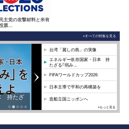
民主党の攻撃材料と米有
投票…
»すべての特集を見る
台湾「麗しの島」の実像
エネルギー依存国家・日本 持
たざる｢弱み…
FIFAワールドカップ2026
日本主導で平和の再構築を
本 持たざ
造船立国ニッポンへ
»もっと見る