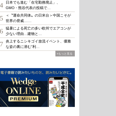
日本でも進む「在宅勤務廃止」、
4
GMO・熊谷代表の投稿で…
＜〝運命共同体〟の日米台＞中国こそが
5
世界の脅威....…
猛暑による死亡の多い欧州でエアコンが
6
少ない理由…建物と…
炎上するニシキゴイ放流イベント、優雅
7
な姿の裏に潜む“利…
»もっと見る