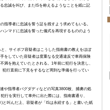
する忠誠を叫び、またISを称えるようなことを紙に記
の指導者に忠誠を誓う証を残すよう求めてもいる。
ムハンマドに忠誠を誓った儀式を再現するもののよう
よると、サイポフ容疑者はこうした指南書の教えをほぼ
転手をしていた容疑者は度重なる交通違反で車両保険
不満を抱えていたとされる。1年前に犯行を決意し、
。犯行直前に下見をするなど周到な準備を行ってい
連や指導者バグダディなどの写真3800枚、捕虜の処
。犯行を実行して車外に出た際には、指南書通り、
り)と叫んだ上、容疑者が「ISは永続する」と書いた紙