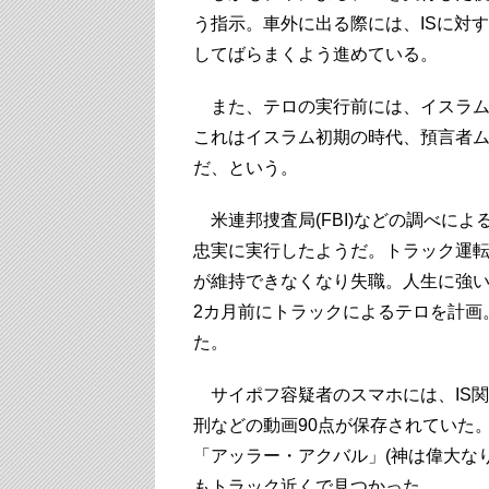
う指示。車外に出る際には、ISに対
してばらまくよう進めている。
また、テロの実行前には、イスラム
これはイスラム初期の時代、預言者
だ、という。
米連邦捜査局(FBI)などの調べに
忠実に実行したようだ。トラック運
が維持できなくなり失職。人生に強い
2カ月前にトラックによるテロを計画
た。
サイポフ容疑者のスマホには、IS関
刑などの動画90点が保存されていた
「アッラー・アクバル」(神は偉大な
もトラック近くで見つかった。