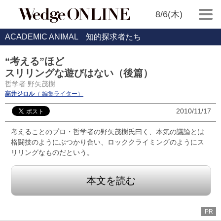
8/6(木)
ACADEMIC ANIMAL 知的探求者たち
“考える”ほど
スリリングな遊びはない（後篇）
哲学者 野矢茂樹
高井ジロル
（ 編集ライター）
2010/11/17
考えることのプロ・哲学者の野矢茂樹氏曰く、本気の議論とは
格闘技のようにぶつかり合い、ロッククライミングのようにス
リリングなものだという。
本文を読む
PR