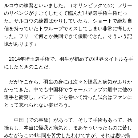
ルコウの練習といいました。（オリンピックでの）フリー
のリベンジがすごくしたくて臨んだ世界選手権主権だっ
た。サルコウの練習ばかりしていたら、ショートで絶対自
信を持っていたトウループでミスしてしまい非常に悔しか
った。フリーで何とか挽回できて優勝できた。そういう記
憶があります」
2014年埼玉選手権で、羽生が初めての世界タイトルを手
にしたときのことだ。
だがそこから、羽生の身には次々と怪我と病気がふりか
かってきた。中でも中国杯でウォームアップの最中に他の
選手と衝突し、バンデージを巻いて滑った試合はファンに
とって忘れられない姿だろう。
「中国（での事故）があって、そして手術もあって、捻
挫もし、本当に怪我と病気と、まあそういったものに苦し
みながらこの4年間を苦労したわけですが、それは思い描