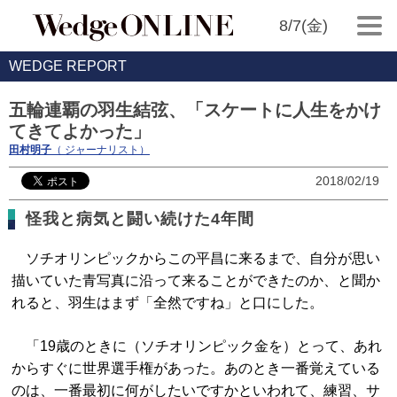
8/7(金)
WEDGE REPORT
五輪連覇の羽生結弦、「スケートに人生をかけ
てきてよかった」
田村明子
（ ジャーナリスト）
2018/02/19
怪我と病気と闘い続けた4年間
ソチオリンピックからこの平昌に来るまで、自分が思い
描いていた青写真に沿って来ることができたのか、と聞か
れると、羽生はまず「全然ですね」と口にした。
「19歳のときに（ソチオリンピック金を）とって、あれ
からすぐに世界選手権があった。あのとき一番覚えている
のは、一番最初に何がしたいですかといわれて、練習、サ