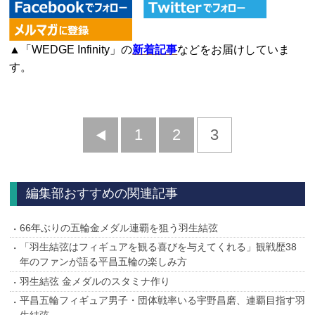
▲「WEDGE Infinity」の
新着記事
などをお届けしていま
す。
前
1
2
3
へ
編集部おすすめの関連記事
66年ぶりの五輪金メダル連覇を狙う羽生結弦
「羽生結弦はフィギュアを観る喜びを与えてくれる」観戦歴38
年のファンが語る平昌五輪の楽しみ方
羽生結弦 金メダルのスタミナ作り
平昌五輪フィギュア男子・団体戦率いる宇野昌磨、連覇目指す羽