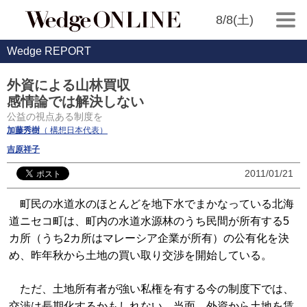
8/8(土)
Wedge REPORT
外資による山林買収
感情論では解決しない
公益の視点ある制度を
加藤秀樹
（ 構想日本代表）
吉原祥子
2011/01/21
町民の水道水のほとんどを地下水でまかなっている北海
道ニセコ町は、町内の水道水源林のうち民間が所有する5
カ所（うち2カ所はマレーシア企業が所有）の公有化を決
め、昨年秋から土地の買い取り交渉を開始している。
ただ、土地所有者が強い私権を有する今の制度下では、
交渉は長期化するかもしれない。当面、外資から土地を賃