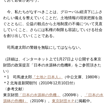
ておく必要があろう。
今、私たちがなすべきことは、グローバル経済下にふさ
わしい備えを整えていくことだ。土地情報の現状把握を急
ぐとともに、公益の観点から土地制度の不備について見直
していくこと、さらには私権の制限も容認していける社会
を創り出していくことである。
司馬遼太郎の警鐘を無駄にしてはならない。
（詳細は、インターネット上で1月27日より公開する東京
財団の政策提言「日本の水源林の危機Ⅲ」をご参照頂きた
い）
＊1 司馬遼太郎
『土地と日本人』
（中公文庫、1980年）
＊2 北海道新聞朝刊（2010年12月10日付）
〈参考文献〉
東京財団
「日本の水源林の危機」
（2009年）、
「日本の水
源林の危機Ⅱ」
（2010年）。
東京財団ＨＰ
に掲載中。