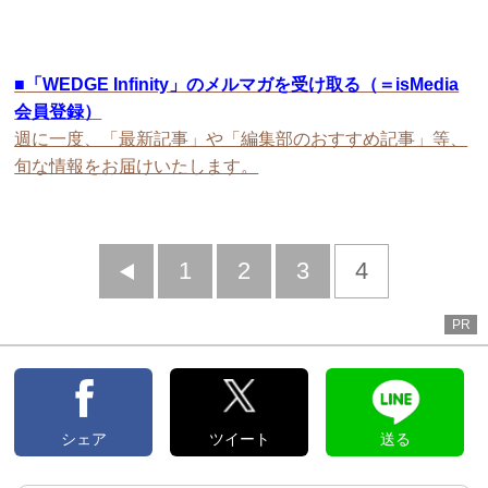
■
「WEDGE Infinity」のメルマガを受け取る（＝isMedia
会員登録）
週に一度、「最新記事」や「編集部のおすすめ記事」等、
旬な情報をお届けいたします。
前
1
2
3
4
へ
PR
シェア
ツイート
送る