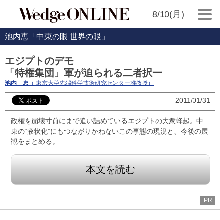
8/10(月)
池内恵「中東の眼 世界の眼」
エジプトのデモ
「特権集団」軍が迫られる二者択一
池内 恵
（ 東京大学先端科学技術研究センター准教授）
2011/01/31
政権を崩壊寸前にまで追い詰めているエジプトの大衆蜂起。中
東の“液状化”にもつながりかねないこの事態の現況と、今後の展
観をまとめる。
本文を読む
PR