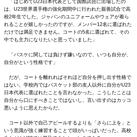
「はじめてU23日本代表として国際試合に出場したの
は、U23世界選手権の強化期間中に行われた親善試合で高
校2年生でした。ジャパンのユニフォームやウェアが着ら
れることが嬉しかったのですが、メンバー12名に選ばれた
だけでは満足できません。コートの5名に選ばれて、その
中でも主力になりたいと思っていました」
「バスケに関しては負けず嫌いなので、いつも自分が、
自分がという性格です」
だが、コートを離れればそれほど自分を押し出す性格で
はない。学校内ではバスケット部の友人以外に自分がU23
日本代表に選ばれたことを言わなかった。こうしたことは
自分から口にすべきことではないし、言い出すのはカッコ
悪いように思えたからだ。
コート以外で自己アピールするよりも「さらに上を」と
いう意識が強く練習することで頭がいっぱいだった。高校