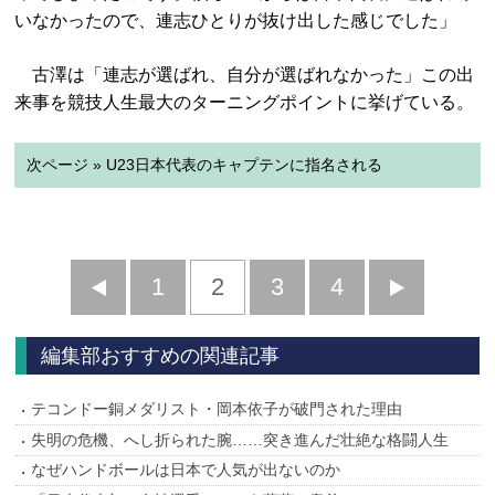
いなかったので、連志ひとりが抜け出した感じでした」
古澤は「連志が選ばれ、自分が選ばれなかった」この出
来事を競技人生最大のターニングポイントに挙げている。
次ページ » U23日本代表のキャプテンに指名される
前
1
2
3
4
次
へ
へ
編集部おすすめの関連記事
テコンドー銅メダリスト・岡本依子が破門された理由
失明の危機、へし折られた腕……突き進んだ壮絶な格闘人生
なぜハンドボールは日本で人気が出ないのか