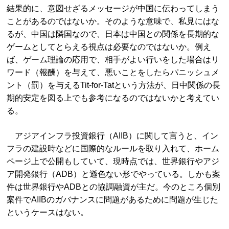
結果的に、意図せざるメッセージが中国に伝わってしまう
ことがあるのではないか。そのような意味で、私見にはな
るが、中国は隣国なので、日本は中国との関係を長期的な
ゲームとしてとらえる視点は必要なのではないか。例え
ば、ゲーム理論の応用で、相手がよい行いをした場合はリ
ワード（報酬）を与えて、悪いことをしたらパニッシュメ
ント（罰）を与えるTit-for-Tatという方法が、日中関係の長
期的安定を図る上でも参考になるのではないかと考えてい
る。
アジアインフラ投資銀行（AIIB）に関して言うと、イン
フラの建設時などに国際的なルールを取り入れて、ホーム
ページ上で公開もしていて、現時点では、世界銀行やアジ
ア開発銀行（ADB）と遜色ない形でやっている。しかも案
件は世界銀行やADBとの協調融資が主だ。今のところ個別
案件でAIIBのガバナンスに問題があるために問題が生じた
というケースはない。