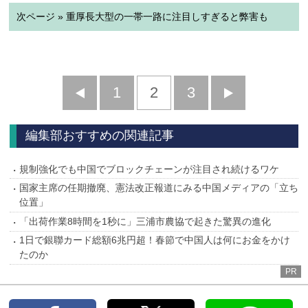
次ページ » 重厚長大型の一帯一路に注目しすぎると弊害も
前
1
2
3
次
へ
へ
編集部おすすめの関連記事
規制強化でも中国でブロックチェーンが注目され続けるワケ
国家主席の任期撤廃、憲法改正報道にみる中国メディアの「立ち
位置」
「出荷作業8時間を1秒に」三浦市農協で起きた驚異の進化
1日で銀聯カード総額6兆円超！春節で中国人は何にお金をかけ
たのか
PR