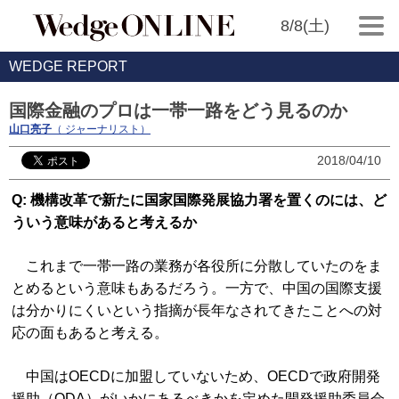
8/8(土)
WEDGE REPORT
国際金融のプロは一帯一路をどう見るのか
山口亮子
（ ジャーナリスト）
2018/04/10
Q: 機構改革で新たに国家国際発展協力署を置くのには、ど
ういう意味があると考えるか
これまで一帯一路の業務が各役所に分散していたのをま
とめるという意味もあるだろう。一方で、中国の国際支援
は分かりにくいという指摘が長年なされてきたことへの対
応の面もあると考える。
中国はOECDに加盟していないため、OECDで政府開発
援助（ODA）がいかにあるべきかを定めた開発援助委員会