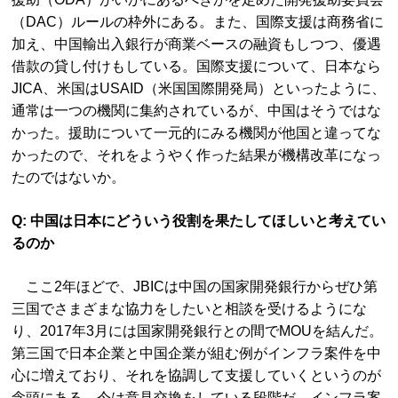
（DAC）ルールの枠外にある。また、国際支援は商務省に
加え、中国輸出入銀行が商業ベースの融資もしつつ、優遇
借款の貸し付けもしている。国際支援について、日本なら
JICA、米国はUSAID（米国国際開発局）といったように、
通常は一つの機関に集約されているが、中国はそうではな
かった。援助について一元的にみる機関が他国と違ってな
かったので、それをようやく作った結果が機構改革になっ
たのではないか。
Q: 中国は日本にどういう役割を果たしてほしいと考えてい
るのか
ここ2年ほどで、JBICは中国の国家開発銀行からぜひ第
三国でさまざまな協力をしたいと相談を受けるようにな
り、2017年3月には国家開発銀行との間でMOUを結んだ。
第三国で日本企業と中国企業が組む例がインフラ案件を中
心に増えており、それを協調して支援していくというのが
念頭にある。今は意見交換をしている段階だ。インフラ案