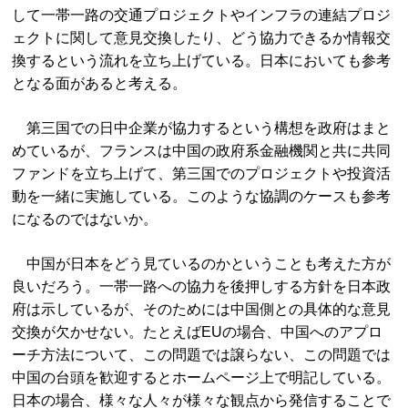
して一帯一路の交通プロジェクトやインフラの連結プロジ
ェクトに関して意見交換したり、どう協力できるか情報交
換するという流れを立ち上げている。日本においても参考
となる面があると考える。
第三国での日中企業が協力するという構想を政府はまと
めているが、フランスは中国の政府系金融機関と共に共同
ファンドを立ち上げて、第三国でのプロジェクトや投資活
動を一緒に実施している。このような協調のケースも参考
になるのではないか。
中国が日本をどう見ているのかということも考えた方が
良いだろう。一帯一路への協力を後押しする方針を日本政
府は示しているが、そのためには中国側との具体的な意見
交換が欠かせない。たとえばEUの場合、中国へのアプロ
ーチ方法について、この問題では譲らない、この問題では
中国の台頭を歓迎するとホームページ上で明記している。
日本の場合、様々な人々が様々な観点から発信することで