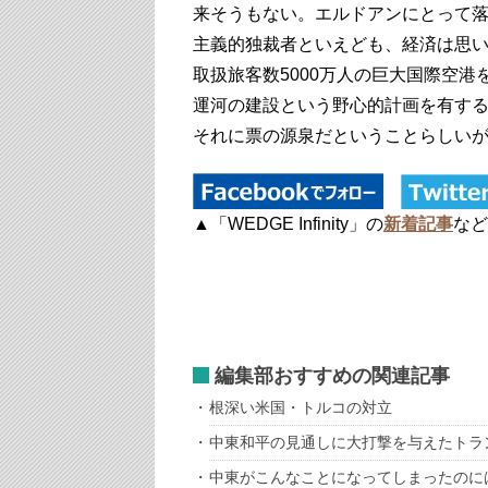
来そうもない。エルドアンにとって
主義的独裁者といえども、経済は思
取扱旅客数5000万人の巨大国際空
運河の建設という野心的計画を有す
それに票の源泉だということらしい
▲「WEDGE Infinity」の
新着記事
など
編集部おすすめの関連記事
根深い米国・トルコの対立
中東和平の見通しに大打撃を与えたトラ
中東がこんなことになってしまったのに