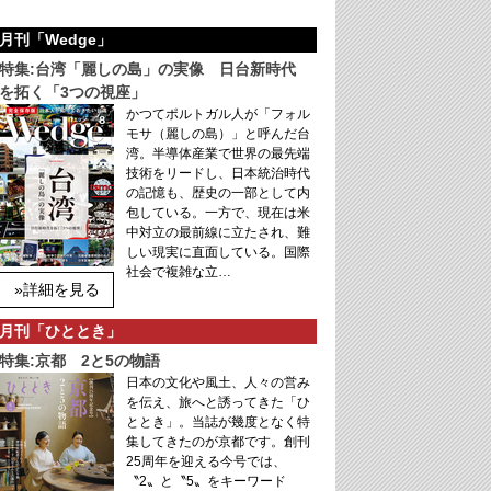
月刊「Wedge」
特集:台湾「麗しの島」の実像 日台新時代
を拓く「3つの視座」
かつてポルトガル人が「フォル
モサ（麗しの島）」と呼んだ台
湾。半導体産業で世界の最先端
技術をリードし、日本統治時代
の記憶も、歴史の一部として内
包している。一方で、現在は米
中対立の最前線に立たされ、難
しい現実に直面している。国際
社会で複雑な立…
»詳細を見る
月刊「ひととき」
特集:京都 2と5の物語
日本の文化や風土、人々の営み
を伝え、旅へと誘ってきた「ひ
ととき」。当誌が幾度となく特
集してきたのが京都です。創刊
25周年を迎える今号では、
〝2〟と〝5〟をキーワード