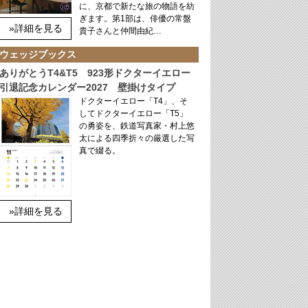
に、京都で新たな旅の物語を紡
ぎます。第1部は、俳優の常盤
»詳細を見る
貴子さんと仲間由紀…
ウェッジブックス
ありがとうT4&T5 923形ドクターイエロー
引退記念カレンダー2027 壁掛けタイプ
ドクターイエロー「T4」、そ
してドクターイエロー「T5」
の勇姿を、鉄道写真家・村上悠
太による四季折々の厳選した写
真で綴る。
»詳細を見る