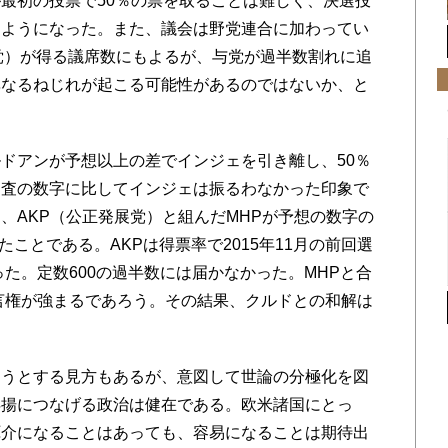
最初の投票で50％の票を取ることは難しく、決選投
るようになった。また、議会は野党連合に加わってい
党）が得る議席数にもよるが、与党が過半数割れに追
異なるねじれが起こる可能性があるのではないか、と
ドアンが予想以上の差でインジェを引き離し、50％
調査の数字に比してインジェは振るわなかった印象で
、AKP（公正発展党）と組んだMHPが予想の数字の
たことである。AKPは得票率で2015年11月の前回選
った。定数600の過半数には届かなかった。MHPと合
言権が強まるであろう。その結果、クルドとの和解は
うとする見方もあるが、意図して世論の分極化を図
浮揚につなげる政治は健在である。欧米諸国にとっ
厄介になることはあっても、容易になることは期待出