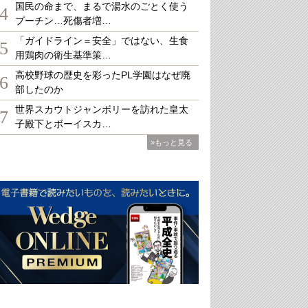
国民の命まで、まるで湯水のごとく使う
4
プーチン…死傷者増…
「ガイドライン＝安全」ではない、生食
5
用鶏肉の衛生基準策…
高校野球の歴史を彩ったPL学園はなぜ廃
6
部したのか
世界スカウトジャンボリーを訪れた皇太
7
子殿下とボーイスカ…
»もっと見る