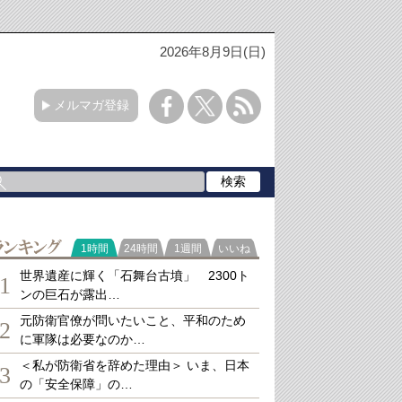
2026年8月9日(日)
メルマガ登録
ランキング
1時間
24時間
1週間
いいね
世界遺産に輝く「石舞台古墳」 2300ト
1
ンの巨石が露出…
元防衛官僚が問いたいこと、平和のため
2
に軍隊は必要なのか…
＜私が防衛省を辞めた理由＞ いま、日本
3
の「安全保障」の…