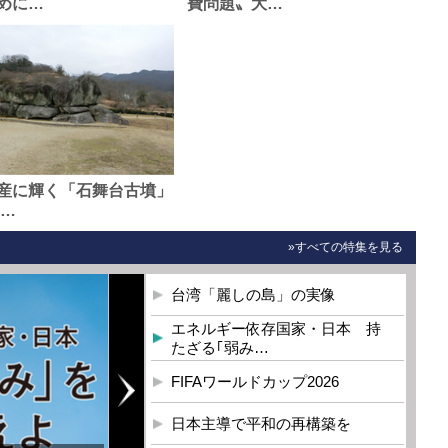
めに…
費問題〟大…
産に輝く「石舞台古墳」
0…
»すべての特集を見る
台湾「麗しの島」の実像
エネルギー依存国家・日本 持
たざる｢弱み…
FIFAワールドカップ2026
日本主導で平和の再構築を