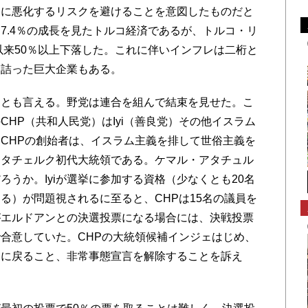
更に悪化するリスクを避けることを意図したものだと
7.4％の成長を見たトルコ経済であるが、トルコ・リ
年以来50％以上下落した。これに伴いインフレは二桁と
き詰った巨大企業もある。
とも言える。野党は連合を組んで結束を見せた。こ
HP（共和人民党）はIyi（善良党）その他イスラム
CHPの創始者は、イスラム主義を排して世俗主義を
アタチェルク初代大統領である。ケマル・アタチュル
うか。Iyiが選挙に参加する資格（少なくとも20名
る）が問題視されるに至ると、CHPは15名の議員を
挙がエルドアンとの決選投票になる場合には、決戦投票
合意していた。CHPの大統領候補インジェはじめ、
制に戻ること、非常事態宣言を解除することを訴え