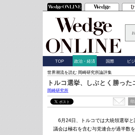
TOP
国際
ビ
政治・経済
世界潮流を読む 岡崎研究所論評集
トルコ選挙、しぶとく勝った
岡崎研究所
印
6月24日、トルコでは大統領選挙と
議会は極右を含む与党連合が過半数