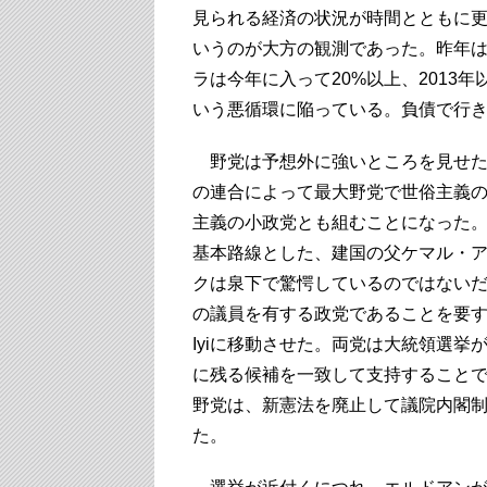
見られる経済の状況が時間とともに
いうのが大方の観測であった。昨年は
ラは今年に入って20%以上、2013
いう悪循環に陥っている。負債で行
野党は予想外に強いところを見せた
の連合によって最大野党で世俗主義のC
主義の小政党とも組むことになった。
基本路線とした、建国の父ケマル・
クは泉下で驚愕しているのではないだろ
の議員を有する政党であることを要す
Iyiに移動させた。両党は大統領選
に残る候補を一致して支持することで
野党は、新憲法を廃止して議院内閣
た。