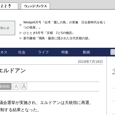
Wedge8月号『台湾「麗しの島」の実像 日台新時代を拓く「3
つの視座」』
お知らせ
ひととき8月号『京都 2と5の物語』
新刊書籍『飛鳥・藤原に隠された古代宮都の謎』
ジネス
社会
ライフ
特集
動画
2018年7月18日
エルドアン
刷画面
議会選挙が実施され、エルドアンは大統領に再選、
を制する結果となった。