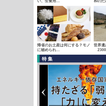
い、生食用…
和のた
帰省のお土産は何にする？モノ
世界遺
に秘められ…
230
特集