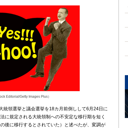
ock Editorial/Getty Images Plus）
大統領選挙と議会選挙を18カ月前倒しして6月24日に
憲法に規定される大統領制への不安定な移行期を短く
挙の後に移行するとされていた）と述べたが、変調が