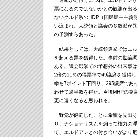
選挙が近付くにつれ、エルドアンが
票になるのではないかとの観測が出
ないクルド系のHDP（国民民主主義
い込まれ、大統領と議会の多数派が
の予測すらあった。
結果としては、大統領選挙ではエル
を超える票を獲得した。事前の世論
ある。議会選挙での予想外の出来事は
2倍の11％の得票率で49議席を獲得し
挙を7ポイント下回り、295議席であ
わせて過半数を得た。今後MHPの発
更に遠くなると思われる。
野党が健闘したことに希望を見出そ
り、ナショナリズムを煽って権力の
て、エルドアンとの付き合いがより