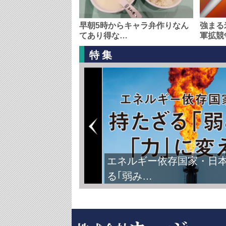
早朝5時からキャラ弁作りなん
強まる
てあり得な…
軍拡競
特集
エネルギー依存国家・日
る｢弱み…