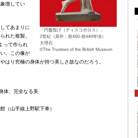
を象徴してい
してあまりに
「円盤投げ（ディスコボロス）」
作られた複製。
2世紀（原作：前450-前440年頃）
大理石
よって作られ
©The Trustees of the British Museum
ない。この像が
、やはり究極の身体が持つ美しさ故なのだろう。
身体、完全なる美
術館（山手線上野駅下車）