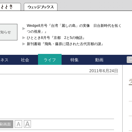
Wedge8月号『台湾「麗しの島」の実像 日台新時代を拓く「3
つの視座」』
お知らせ
ひととき8月号『京都 2と5の物語』
新刊書籍『飛鳥・藤原に隠された古代宮都の謎』
ジネス
社会
特集
動画
ライフ
2011年6月24日
刷画面