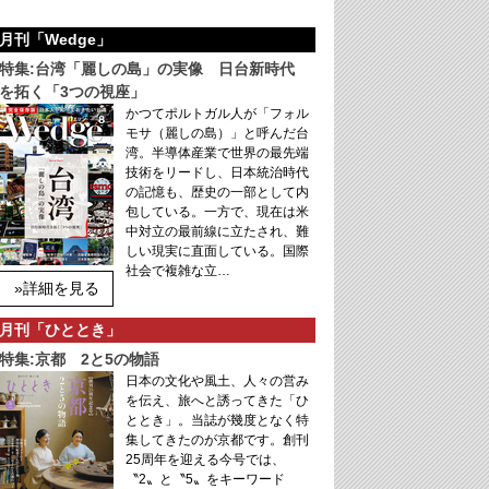
月刊「Wedge」
特集:台湾「麗しの島」の実像 日台新時代
を拓く「3つの視座」
かつてポルトガル人が「フォル
モサ（麗しの島）」と呼んだ台
湾。半導体産業で世界の最先端
技術をリードし、日本統治時代
の記憶も、歴史の一部として内
包している。一方で、現在は米
中対立の最前線に立たされ、難
しい現実に直面している。国際
社会で複雑な立…
»詳細を見る
月刊「ひととき」
特集:京都 2と5の物語
日本の文化や風土、人々の営み
を伝え、旅へと誘ってきた「ひ
ととき」。当誌が幾度となく特
集してきたのが京都です。創刊
25周年を迎える今号では、
〝2〟と〝5〟をキーワード