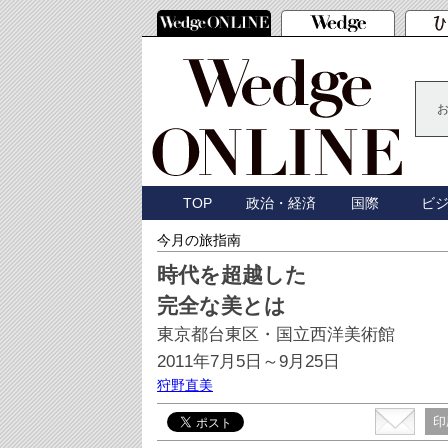
TOP
政治・経済
国際
ビ
今月の旅指南
時代を超越した
完全な美とは
東京都台東区・国立西洋美術館
2011年7月5日～9月25日
狩野直美
印