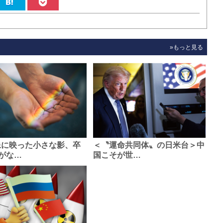
»もっと見る
像に映った小さな影、卒
＜〝運命共同体〟の日米台＞中
がな…
国こそが世…