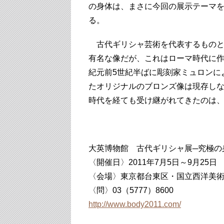
の身体は、まさに今回の展示テーマ
る。
古代ギリシャ芸術を代表するものと
有名な像だが、これはローマ時代に
紀元前5世紀半ばに彫刻家ミュロンに
たオリジナルのブロンズ像は現存し
時代を経ても受け継がれてきたのは
大英博物館 古代ギリシャ展─究極の
〈開催日〉2011年7月5日～9月25日
〈会場〉東京都台東区・国立西洋美
〈問〉03（5777）8600
http://www.body2011.com/