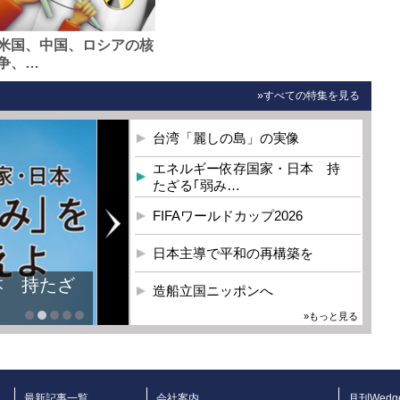
米国、中国、ロシアの核
争、…
»すべての特集を見る
台湾「麗しの島」の実像
エネルギー依存国家・日本 持
たざる｢弱み…
FIFAワールドカップ2026
日本主導で平和の再構築を
本 持たざ
造船立国ニッポンへ
»もっと見る
最新記事一覧
会社案内
月刊Wedg