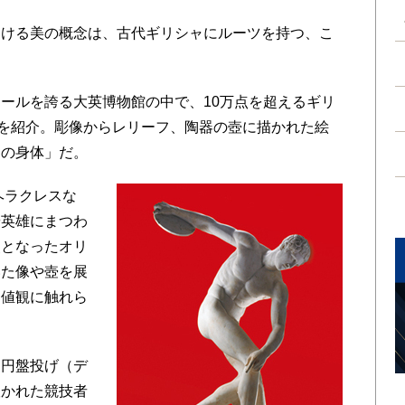
ける美の概念は、古代ギリシャにルーツを持つ、こ
ールを誇る大英博物館の中で、10万点を超えるギリ
点を紹介。彫像からレリーフ、陶器の壺に描かれた絵
間の身体」だ。
ヘラクレスな
や英雄にまつわ
点となったオリ
いた像や壺を展
価値観に触れら
円盤投げ（デ
抜かれた競技者