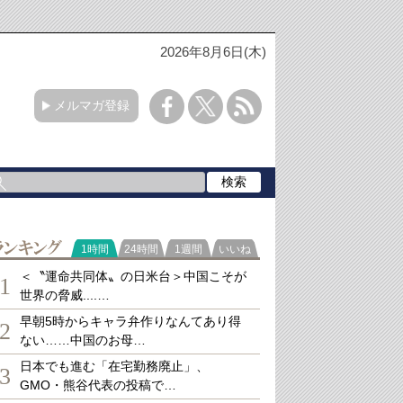
2026年8月6日(木)
メルマガ登録
ランキング
1時間
24時間
1週間
いいね
＜〝運命共同体〟の日米台＞中国こそが
1
世界の脅威....…
早朝5時からキャラ弁作りなんてあり得
2
ない……中国のお母…
日本でも進む「在宅勤務廃止」、
3
GMO・熊谷代表の投稿で…