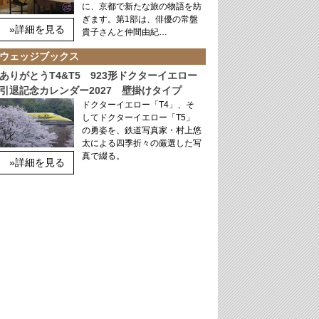
に、京都で新たな旅の物語を紡
ぎます。第1部は、俳優の常盤
»詳細を見る
貴子さんと仲間由紀…
ウェッジブックス
ありがとうT4&T5 923形ドクターイエロー
引退記念カレンダー2027 壁掛けタイプ
ドクターイエロー「T4」、そ
してドクターイエロー「T5」
の勇姿を、鉄道写真家・村上悠
太による四季折々の厳選した写
真で綴る。
»詳細を見る