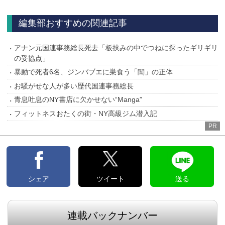
へ
編集部おすすめの関連記事
アナン元国連事務総長死去「板挟みの中でつねに探ったギリギリ
の妥協点」
暴動で死者6名、ジンバブエに巣食う「闇」の正体
お騒がせな人が多い歴代国連事務総長
青息吐息のNY書店に欠かせない“Manga”
フィットネスおたくの街・NY高級ジム潜入記
PR
シェア
ツイート
送る
連載バックナンバー