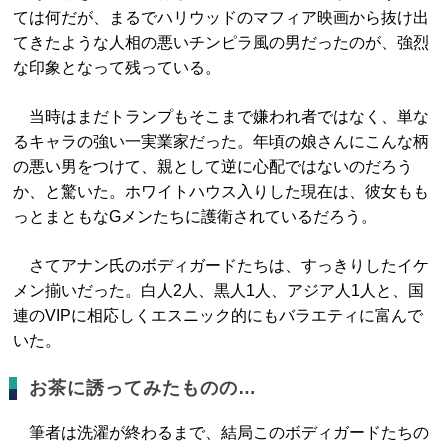
ては何だが、まるでハリウッドのマフィア映画から抜け出
てきたような人相の悪いチンピラ風の男だったのが、強烈
な印象となって残っている。
当時はまだトランプもそこまで嫌われ者ではなく、単な
るキャラの強い一実業家だった。年頃の娘さんにこんな柄
の悪い男をつけて、親として逆に心配ではないのだろう
か、と驚いた。ホワイトハウス入りした現在は、彼女もも
っとまともなGメンたちに護衛されているだろう。
さてアナン氏のボディガードたちは、すっきりしたイケ
メン揃いだった。白人2人、黒人1人、アジア人1人と、国
連のVIPに相応しくエスニック的にもバラエティに富んで
いた。
お茶に誘ってみたものの…
筆者は洗濯が終わるまで、結局このボディガードたちの