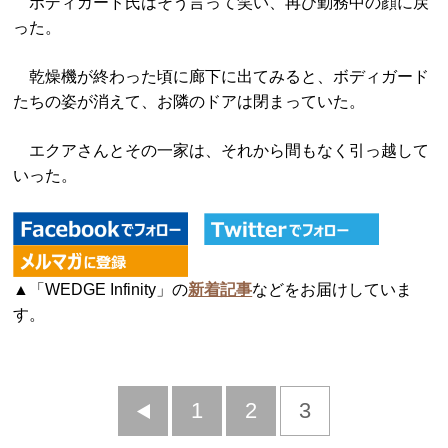
ボディガード氏はそう言って笑い、再び勤務中の顔に戻
った。
乾燥機が終わった頃に廊下に出てみると、ボディガード
たちの姿が消えて、お隣のドアは閉まっていた。
エクアさんとその一家は、それから間もなく引っ越して
いった。
▲「WEDGE Infinity」の
新着記事
などをお届けしていま
す。
前
1
2
3