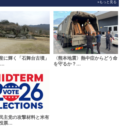
»もっと見る
産に輝く「石舞台古墳」
〈熊本地震〉熱中症からどう命
0…
を守るか？…
民主党の攻撃材料と米有
投票…