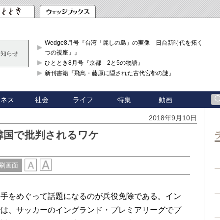
Wedge8月号『台湾「麗しの島」の実像 日台新時代を拓く「3
つの視座」』
お知らせ
ひととき8月号『京都 2と5の物語』
新刊書籍『飛鳥・藤原に隠された古代宮都の謎』
ジネス
社会
ライフ
特集
動画
2018年9月10日
韓国で批判されるワケ
刷画面
手をめぐって話題になるのが兵役免除である。イン
では、サッカーのイングランド・プレミアリーグでプ