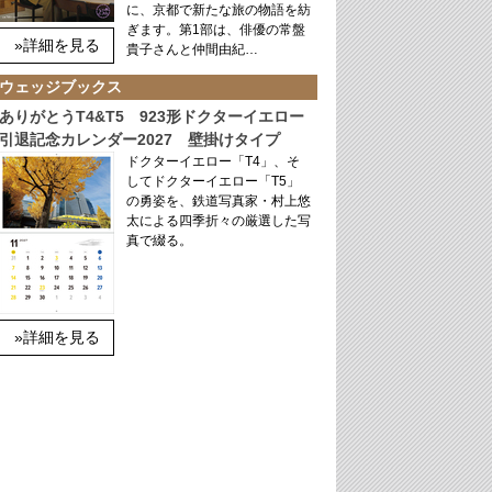
に、京都で新たな旅の物語を紡
ぎます。第1部は、俳優の常盤
»詳細を見る
貴子さんと仲間由紀…
ウェッジブックス
ありがとうT4&T5 923形ドクターイエロー
引退記念カレンダー2027 壁掛けタイプ
ドクターイエロー「T4」、そ
してドクターイエロー「T5」
の勇姿を、鉄道写真家・村上悠
太による四季折々の厳選した写
真で綴る。
»詳細を見る