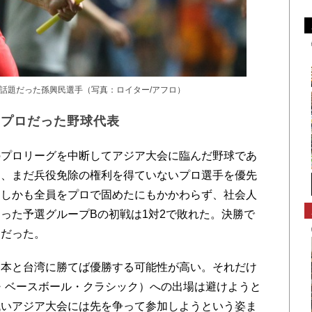
話題だった孫興民選手（写真：ロイター/アフロ）
はプロだった野球代表
プロリーグを中断してアジア大会に臨んだ野球であ
ら、まだ兵役免除の権利を得ていないプロ選手を優先
。しかも全員をプロで固めたにもかかわらず、社会人
った予選グループBの初戦は1対2で敗れた。決勝で
ムだった。
本と台湾に勝てば優勝する可能性が高い。それだけ
・ベースボール・クラシック）への出場は避けようと
低いアジア大会には先を争って参加しようという姿ま