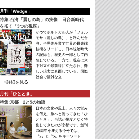
月刊「Wedge」
特集:台湾「麗しの島」の実像 日台新時代
を拓く「3つの視座」
かつてポルトガル人が「フォル
モサ（麗しの島）」と呼んだ台
湾。半導体産業で世界の最先端
技術をリードし、日本統治時代
の記憶も、歴史の一部として内
包している。一方で、現在は米
中対立の最前線に立たされ、難
しい現実に直面している。国際
社会で複雑な立…
»詳細を見る
月刊「ひととき」
特集:京都 2と5の物語
日本の文化や風土、人々の営み
を伝え、旅へと誘ってきた「ひ
ととき」。当誌が幾度となく特
集してきたのが京都です。創刊
25周年を迎える今号では、
〝2〟と〝5〟をキーワード