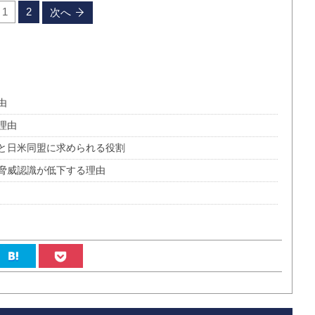
1
2
次へ
由
理由
と日米同盟に求められる役割
脅威認識が低下する理由