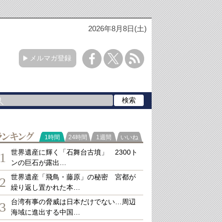
2026年8月8日(土)
メルマガ登録
ランキング
1時間
24時間
1週間
いいね
世界遺産に輝く「石舞台古墳」 2300ト
1
ンの巨石が露出…
世界遺産「飛鳥・藤原」の秘密 宮都が
2
繰り返し置かれた本…
台湾有事の脅威は日本だけでない…周辺
3
海域に進出する中国…