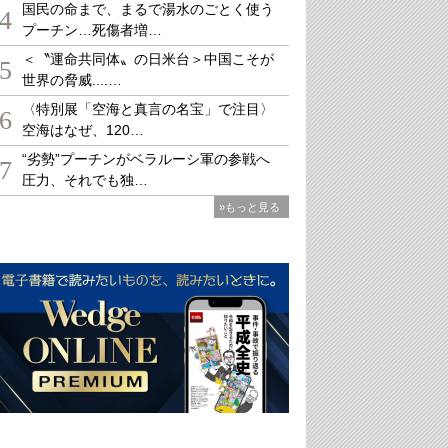
国民の命まで、まるで湯水のごとく使う
4
プーチン…死傷者増…
＜〝運命共同体〟の日米台＞中国こそが
5
世界の脅威....…
〈特別展「空海と真言の名宝」で注目〉
6
空海はなぜ、120…
“劣勢”プーチンがベラルーシ軍の参戦へ
7
圧力、それでも独…
»もっと見る