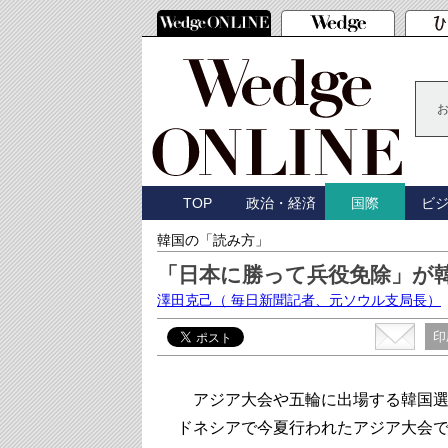
TOP
政治・経済
ビ
国際
韓国の「読み方」
「日本に勝って兵役免除」が
澤田克己
（ 毎日新聞記者、元ソウル支局長）
印
アジア大会や五輪に出場する韓国選
ドネシアで今夏行われたアジア大会