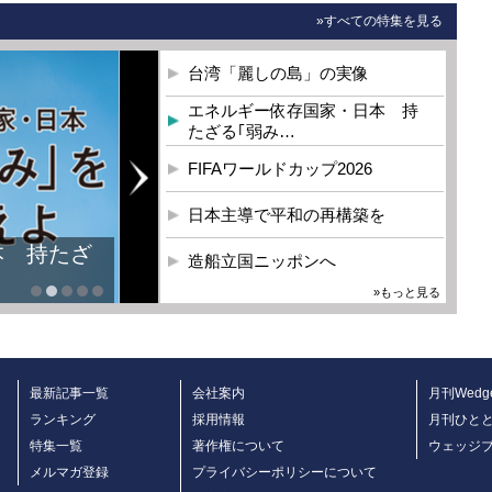
»すべての特集を見る
台湾「麗しの島」の実像
エネルギー依存国家・日本 持
たざる｢弱み…
FIFAワールドカップ2026
日本主導で平和の再構築を
本 持たざ
造船立国ニッポンへ
»もっと見る
最新記事一覧
会社案内
月刊Wedg
ランキング
採用情報
月刊ひと
特集一覧
著作権について
ウェッジ
メルマガ登録
プライバシーポリシーについて