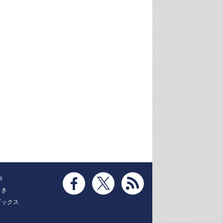
e
とき
ブックス