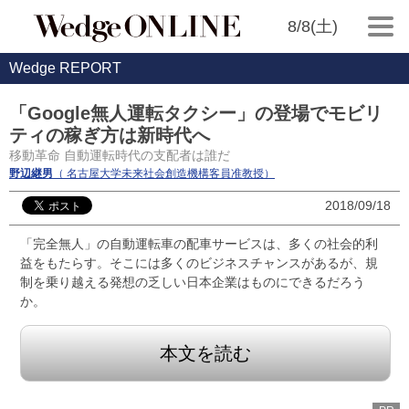
8/8(土)
Wedge REPORT
「Google無人運転タクシー」の登場でモビリ
ティの稼ぎ方は新時代へ
移動革命 自動運転時代の支配者は誰だ
野辺継男
（ 名古屋大学未来社会創造機構客員准教授）
2018/09/18
「完全無人」の自動運転車の配車サービスは、多くの社会的利
益をもたらす。そこには多くのビジネスチャンスがあるが、規
制を乗り越える発想の乏しい日本企業はものにできるだろう
か。
本文を読む