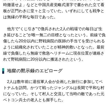
時撤退せよ」などと中国共産党略式漢字で書かれた立て看
板が正門わきに堂々と立っていた。いずれにしても戦争と
は無縁の平和な毎日であった。
他方で“くじ引き”で徴兵された2人の戦場での毎日は“生
き延びること”が唯一無二の目標となったという。前線で負
傷したら20分以内に野戦病院の医師の手当てを受けられる
ように組織化されていたことが精神的救いとなった。最前
線で負傷したら無線で救急ヘリチームに現在位置が連絡さ
れて野戦病院に20分以内に搬送されたという。
地獄の黙示録のエピローグ
2人は数年前に退役軍人会が企画した旅行に参加してベ
トナムを訪問。かつて戦ったジャングルは長閑で平和な村
になっていた。そして村人と交流して当時の敵であった元
ベトコン兵士の老人とも握手した。