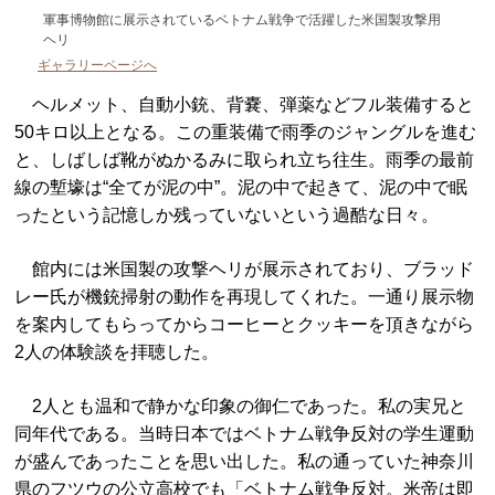
軍事博物館に展示されているベトナム戦争で活躍した米国製攻撃用
ヘリ
ギャラリーページへ
ヘルメット、自動小銃、背嚢、弾薬などフル装備すると
50キロ以上となる。この重装備で雨季のジャングルを進む
と、しばしば靴がぬかるみに取られ立ち往生。雨季の最前
線の塹壕は“全てが泥の中”。泥の中で起きて、泥の中で眠
ったという記憶しか残っていないという過酷な日々。
館内には米国製の攻撃ヘリが展示されており、ブラッド
レー氏が機銃掃射の動作を再現してくれた。一通り展示物
を案内してもらってからコーヒーとクッキーを頂きながら
2人の体験談を拝聴した。
2人とも温和で静かな印象の御仁であった。私の実兄と
同年代である。当時日本ではベトナム戦争反対の学生運動
が盛んであったことを思い出した。私の通っていた神奈川
県のフツウの公立高校でも「ベトナム戦争反対。米帝は即