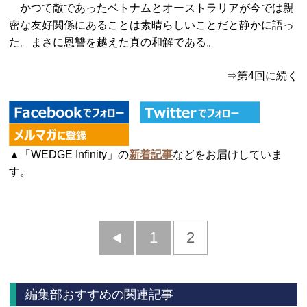
かつて敵であったベトナムとオーストラリアが今では親
密な友好関係にあることは素晴らしいことだと静かに語っ
た。まさに恩讐を越えた真の和解である。
⇒第4回に続く
▲「WEDGE Infinity」の
新着記事
などをお届けしていま
す。
前
1
2
へ
編集部おすすめの関連記事