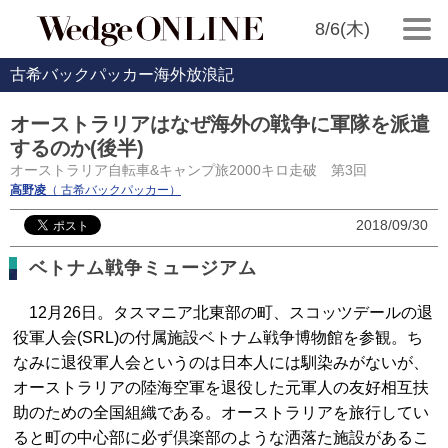
8/6(木)
古希バックパッカー海外放浪記
オーストラリアはなぜ海外の戦争に軍隊を派遣
するのか(後半)
オーストラリア自転車&キャンプ旅2000キロ走破 第3回
高野凌
（ 古希バックパッカー）
2018/09/30
ベトナム戦争ミュージアム
12月26日。タスマニア北東部の町、スコッツデールの退
役軍人会(SRL)の付属施設ベトナム戦争博物館を参観。ち
なみに退役軍人会というのは日本人には馴染みがないが、
オーストラリアの陸海空軍を退役した元軍人の友好相互扶
助のための全国組織である。オーストラリアを旅行してい
ると町の中心部に必ず倶楽部のような洒落た施設があるこ