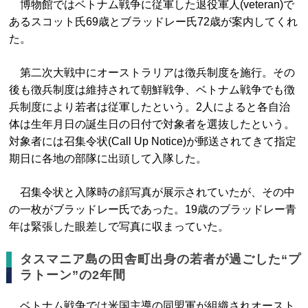
博物館ではベトナム戦争に従軍した退役軍人(veteran)で
あるスコット氏69歳とブラッドレー氏72歳が案内してくれ
た。
第二次大戦中にオーストラリアは徴兵制度を施行。その
後も徴兵制度は維持されて朝鮮戦争、ベトナム戦争でも徴
兵制度により若者は従軍したという。2人によると各自治
体は生年月日の誕生日の日付で対象者を選抜したという。
対象者には召集令状(Call Up Notice)が郵送されてきて指定
期日に各地の部隊に出頭して入隊した。
召集令状と入隊時の顔写真が展示されていたが、その中
の一枚がブラッドレー氏であった。19歳のブラッドレー青
年は緊張した眼差しで写真に収まっていた。
タスマニア島の田舎町出身の若者が過ごした“プ
ラトーン”の2年間
ベトナム戦争では米国主導の同盟軍が組織されオースト