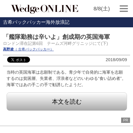
8/8(土)
古希バックパッカー海外放浪記
「艦隊勤務は辛いよ」創成期の英国海軍
ロンドン滞在記第6回 テームズ河畔グリニッジにて(下)
高野凌
（ 古希バックパッカー）
2018/09/09
当時の英国海軍は志願制である。青少年で自発的に海軍を志願
するのは貧困層、失業者、浮浪者などのいわゆる“食い詰め者”。
海軍ではあの手この手で勧誘したようだ。
本文を読む
PR