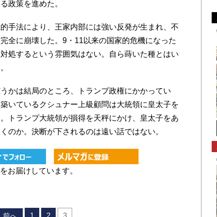
よる政策を進めた。
的手法により、王家内部には強い反発が生まれ、不
完全に崩壊した。9・11以来の国家的危機になった
て対処するという雰囲気はない。自ら蒔いた種とはい
い。
うかは結局のところ、トランプ政権にかかってい
を築いているクシュナー上級顧問は大統領に皇太子を
る。トランプ大統領が損得を天秤にかけ、皇太子をあ
置くのか。決断が下されるのは遠い話ではない。
をお届けしています。
1
2
3
前へ