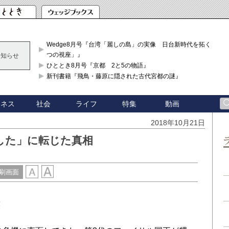
Wedge8月号『台湾「麗しの島」の実像 日台新時代を拓く「3
つの視座」』
お知らせ
ひととき8月号『京都 2と5の物語』
新刊書籍『飛鳥・藤原に隠された古代宮都の謎』
ジネス
社会
ライフ
特集
動画
2018年10月21日
した」に転じた真相
刷画面
壊