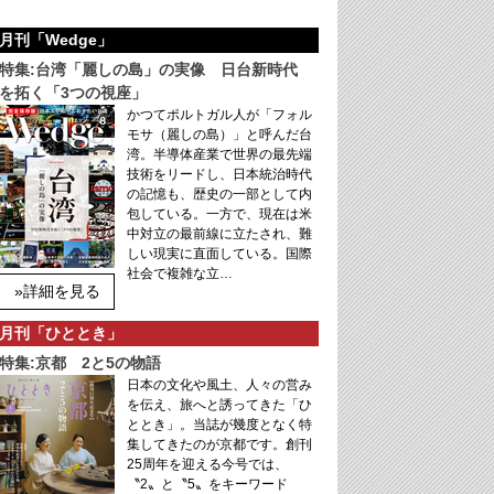
月刊「Wedge」
特集:台湾「麗しの島」の実像 日台新時代
を拓く「3つの視座」
かつてポルトガル人が「フォル
モサ（麗しの島）」と呼んだ台
湾。半導体産業で世界の最先端
技術をリードし、日本統治時代
の記憶も、歴史の一部として内
包している。一方で、現在は米
中対立の最前線に立たされ、難
しい現実に直面している。国際
社会で複雑な立…
»詳細を見る
月刊「ひととき」
特集:京都 2と5の物語
日本の文化や風土、人々の営み
を伝え、旅へと誘ってきた「ひ
ととき」。当誌が幾度となく特
集してきたのが京都です。創刊
25周年を迎える今号では、
〝2〟と〝5〟をキーワード