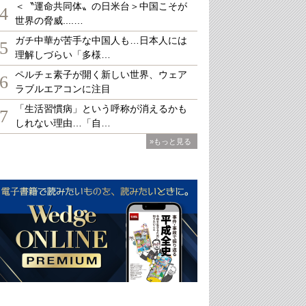
＜〝運命共同体〟の日米台＞中国こそが
4
世界の脅威....…
ガチ中華が苦手な中国人も…日本人には
5
理解しづらい「多様…
ペルチェ素子が開く新しい世界、ウェア
6
ラブルエアコンに注目
「生活習慣病」という呼称が消えるかも
7
しれない理由…「自…
»もっと見る