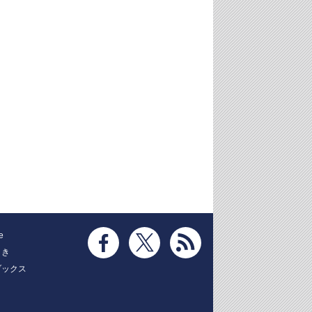
e
とき
ブックス