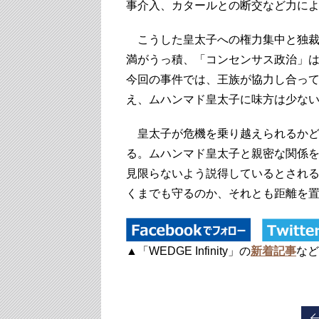
事介入、カタールとの断交など力に
こうした皇太子への権力集中と独裁
満がうっ積、「コンセンサス政治」は
今回の事件では、王族が協力し合っ
え、ムハンマド皇太子に味方は少な
皇太子が危機を乗り越えられるかど
る。ムハンマド皇太子と親密な関係
見限らないよう説得しているとされ
くまでも守るのか、それとも距離を
▲「WEDGE Infinity」の
新着記事
など