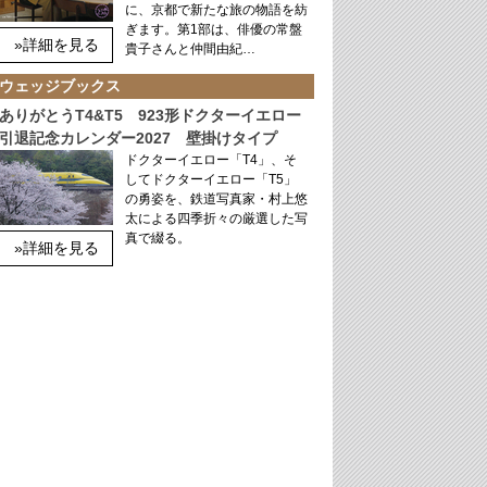
に、京都で新たな旅の物語を紡
ぎます。第1部は、俳優の常盤
»詳細を見る
貴子さんと仲間由紀…
ウェッジブックス
ありがとうT4&T5 923形ドクターイエロー
引退記念カレンダー2027 壁掛けタイプ
ドクターイエロー「T4」、そ
してドクターイエロー「T5」
の勇姿を、鉄道写真家・村上悠
太による四季折々の厳選した写
真で綴る。
»詳細を見る