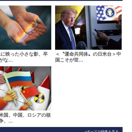
像に映った小さな影、卒
＜〝運命共同体〟の日米台＞中
がな…
国こそが世…
米国、中国、ロシアの核
争、…
»すべての特集を見る