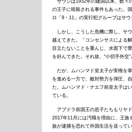
サウジは1932年の建国以来、数々
の王子に暗殺される事件もあった。国
ロ「9・11」の実行犯グループはサ
しかし、こうした危機に際し、サウ
越えてきた。「コンセンサスによる
目立たないことを重んじ、水面下で
を好んできた。それ故、“小切手外交
だが、ムハンマド皇太子が実権を掌
を進める一方で、敵対勢力を弾圧、
た。ムハンマド・ナエフ前皇太子は
ている。
アブドラ前国王の息子たちもリヤド
2017年11月には汚職を理由に、王
族が逮捕を恐れて外国生活を送って