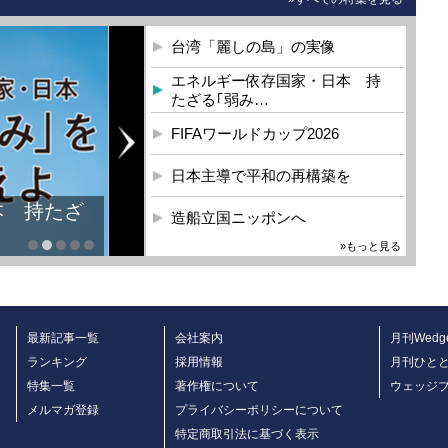
台湾「麗しの島」の実像
エネルギー依存国家・日本 持
たざる｢弱み…
FIFAワールドカップ2026
日本主導で平和の再構築を
本 持たざ
造船立国ニッポンへ
»もっと見る
最新記事一覧
会社案内
月刊Wedg
ランキング
採用情報
月刊ひと
特集一覧
著作権について
ウェッジ
メルマガ登録
プライバシーポリシーについて
特定商取引法に基づく表示