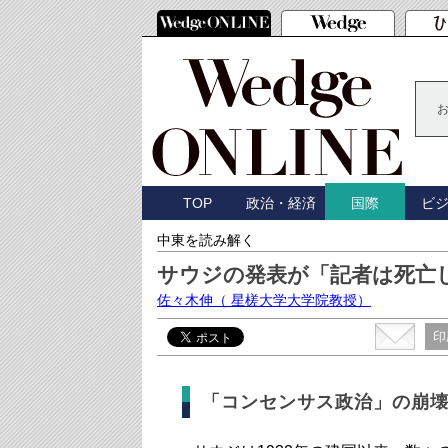
TOP
政治・経済
ビ
国際
中東を読み解く
サウジの発表が「記者は死亡
佐々木伸
（ 星槎大学大学院教授）
印
「コンセンサス政治」の崩