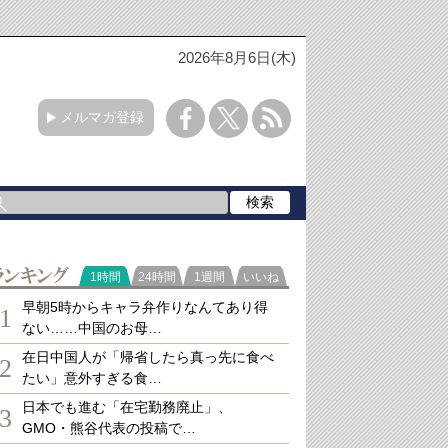
2026年8月6日(木)
メルマガ登録
ランキング
1時間
24時間
1週間
いいね
早朝5時からキャラ弁作りなんてあり得
1
ない……中国のお母…
在日中国人が「帰省したら真っ先に食べ
2
たい」意外すぎる食…
日本でも進む「在宅勤務廃止」、
3
GMO・熊谷代表の投稿で…