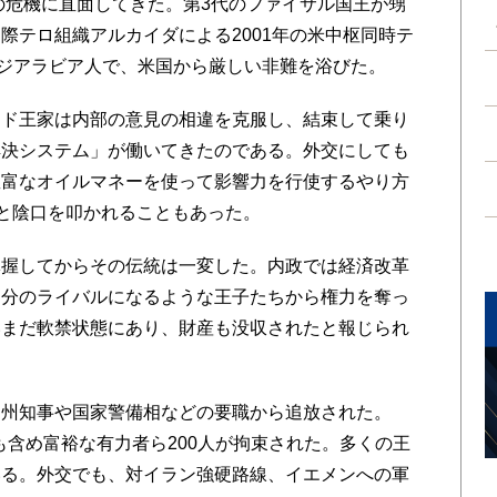
の危機に直面してきた。第3代のファイサル国王が甥
際テロ組織アルカイダによる2001年の米中枢同時テ
ウジアラビア人で、米国から厳しい非難を浴びた。
ド王家は内部の意見の相違を克服し、結束して乗り
解決システム」が働いてきたのである。外交にしても
豊富なオイルマネーを使って影響力を行使するやり方
”と陰口を叩かれることもあった。
握してからその伝統は一変した。内政では経済改革
自分のライバルになるような王子たちから権力を奪っ
いまだ軟禁状態にあり、財産も没収されたと報じられ
州知事や国家警備相などの要職から追放された。
族も含め富裕な有力者ら200人が拘束された。多くの王
いる。外交でも、対イラン強硬路線、イエメンへの軍