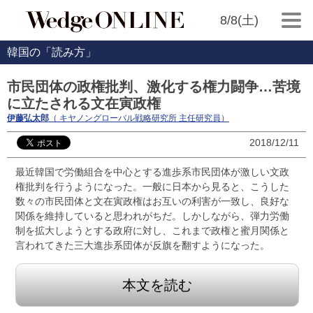
8/8(土)
韓国の「読み方」
市民団体の政権批判、激化する権力闘争…苦境
に立たされる文在寅政権
伊藤弘太郎
（ キヤノングローバル戦略研究所 主任研究員）
2018/12/11
最近韓国で労働組合を中心とする進歩系市民団体が激しい文政
権批判を行うようになった。一般に日本から見ると、こうした
数々の市民団体と文在寅政権はお互いの利害が一致し、良好な
関係を維持していると思われがちだ。しかしながら、弾力労働
制を拡大しようとする政府に対し、これまで政権と蜜月関係と
言われてきた三大進歩系団体が反旗を翻すようになった。
本文を読む