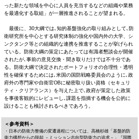
った新たな領域を中心に人員を充当するなどの組織や業務
を最適化する取組」が一層推進されることが望まれる。
最後に、30大綱では､知的基盤強化の取り組みとして､防
衛研究所を中心とする研究体制の強化や国内外の大学、シ
ンクタンク等との組織的な連携を推進することが挙げられ
ている。防衛大綱の策定にあたっては有識者懇談会が開催
されたが､事前の意見交換・聞き取りだけでは不十分であ
る。防衛大綱で決定されたポートフォリオの合理性・透明
性を確保するためには､米国の国防戦略委員会のように､政
府外の専門家や自衛官OBに秘密取り扱い資格（セキュリ
ティ・クリアランス）を与えた上で､政府が策定した政策
を事後客観的にレビューし､課題を指摘する機会を公的に
設けることも検討されるべきであろう。
＜参考資料＞
・日本の防衛力整備の変遷過程については、高橋杉雄「基盤的防
衛力構想からの脱却 －ミッション志向型防衛力の追求－」『国際