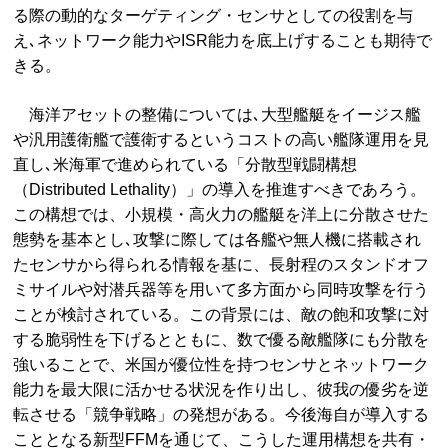
る際の動的なターゲティング・センサとしての役割を与
え､ネットワーク能力やISR能力を底上げすることも期待で
きる。
海洋アセットの整備については､大型艦艇をイージス艦
や汎用護衛艦で護衛するというコストの高い艦隊運用を見
直し､米海軍で進められている「分散型戦闘構想
（Distributed Lethality）」の導入を推進すべきであろう。
この構想では、小規模・高火力の艦艇を洋上に分散させた
態勢を基本とし､攻撃に際しては各艦や無人機に搭載され
たセンサから得られる情報を基に、長射程のスタンドオフ
ミサイルや対潜兵器等を用いて多方面から同時攻撃を行う
ことが検討されている。この背景には、敵の飽和攻撃に対
する脆弱性を下げるとともに、数で優る敵艦隊にも分散を
強いることで、米国が優位性を持つセンサとネットワーク
能力を最大限に活かせる状況を作り出し、彼我の優劣を逆
転させる「競争戦略」の発想がある。今後海自が導入する
こととなる新型FFMを通じて、こうした運用構想を共有・