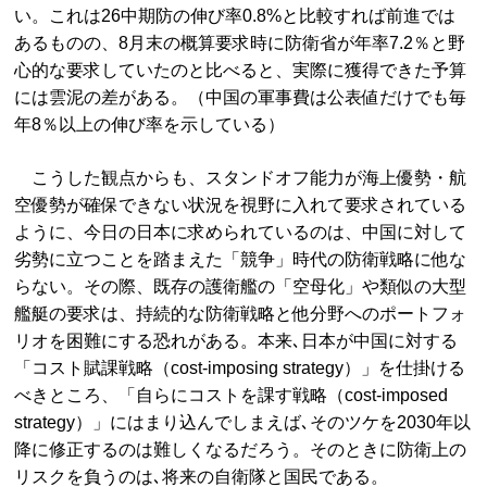
い。これは26中期防の伸び率0.8%と比較すれば前進では
あるものの、8月末の概算要求時に防衛省が年率7.2％と野
心的な要求していたのと比べると、実際に獲得できた予算
には雲泥の差がある。（中国の軍事費は公表値だけでも毎
年8％以上の伸び率を示している）
こうした観点からも、スタンドオフ能力が海上優勢・航
空優勢が確保できない状況を視野に入れて要求されている
ように、今日の日本に求められているのは、中国に対して
劣勢に立つことを踏まえた「競争」時代の防衛戦略に他な
らない。その際、既存の護衛艦の「空母化」や類似の大型
艦艇の要求は、持続的な防衛戦略と他分野へのポートフォ
リオを困難にする恐れがある。本来､日本が中国に対する
「コスト賦課戦略（cost-imposing strategy）」を仕掛ける
べきところ、「自らにコストを課す戦略（cost-imposed
strategy）」にはまり込んでしまえば､そのツケを2030年以
降に修正するのは難しくなるだろう。そのときに防衛上の
リスクを負うのは､将来の自衛隊と国民である。