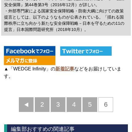
安全保障』第44巻第3号（2016年12月）が詳しい。
・外部専門家による国家安全保障戦略・防衛大綱に向けての政策
提言としては、以下のようなものが公表されている。「揺れる国
際秩序に立ち向かう新たな安全保障戦略－日本を守るための11の
提言」日本国際問題研究所（2018年10月）。
▲「WEDGE Infinity」の
新着記事
などをお届けしていま
す。
前
2
3
4
5
6
へ
編集部おすすめの関連記事