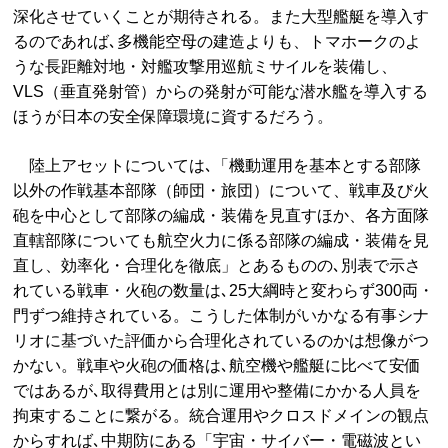
深化させていくことが期待される。また大型艦艇を導入す
るのであれば､多機能空母の建造よりも、トマホークのよ
うな長距離対地・対艦攻撃用巡航ミサイルを装備し、
VLS（垂直発射管）からの発射が可能な潜水艦を導入する
ほうが日本の安全保障環境に資するだろう。
陸上アセットについては､「機動運用を基本とする部隊
以外の作戦基本部隊（師団・旅団）について、戦車及び火
砲を中心として部隊の編成・装備を見直すほか、各方面隊
直轄部隊についても航空火力に係る部隊の編成・装備を見
直し、効率化・合理化を徹底」とあるものの､別表で示さ
れている戦車・火砲の数量は､25大綱時と変わらず300両・
門ずつ維持されている。こうした体制がいかなる有事シナ
リオに基づいた評価から合理化されているのかは想像がつ
かない。戦車や火砲の価格は､航空機や艦艇に比べて安価
ではあるが､取得費用とは別に運用や整備にかかる人員を
拘束することに繋がる。統合運用やクロスドメインの観点
からすれば､中期防にある「宇宙・サイバー・電磁波とい