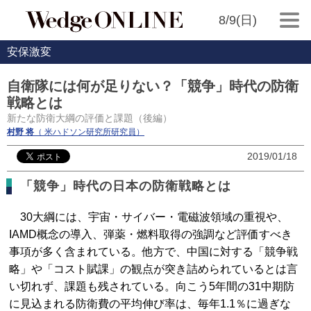
8/9(日)
安保激変
自衛隊には何が足りない？「競争」時代の防衛
戦略とは
新たな防衛大綱の評価と課題（後編）
村野 将
（ 米ハドソン研究所研究員）
2019/01/18
「競争」時代の日本の防衛戦略とは
30大綱には、宇宙・サイバー・電磁波領域の重視や、
IAMD概念の導入、弾薬・燃料取得の強調など評価すべき
事項が多く含まれている。他方で、中国に対する「競争戦
略」や「コスト賦課」の観点が突き詰められているとは言
い切れず、課題も残されている。向こう5年間の31中期防
に見込まれる防衛費の平均伸び率は、毎年1.1％に過ぎな