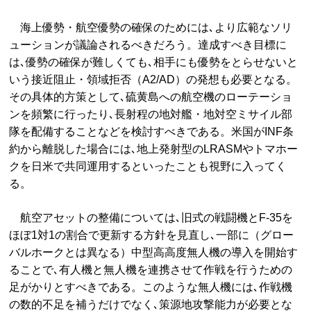
海上優勢・航空優勢の確保のためには､より広範なソリ
ューションが議論されるべきだろう。達成すべき目標に
は､優勢の確保が難しくても､相手にも優勢をとらせないと
いう接近阻止・領域拒否（A2/AD）の発想も必要となる。
その具体的方策として､硫黄島への航空機のローテーショ
ンを頻繁に行ったり､長射程の地対艦・地対空ミサイル部
隊を配備することなどを検討すべきである。米国がINF条
約から離脱した場合には､地上発射型のLRASMやトマホー
クを日米で共同運用するといったことも視野に入ってく
る。
航空アセットの整備については､旧式の戦闘機とF-35を
ほぼ1対1の割合で更新する方針を見直し､一部に（グロー
バルホークとは異なる）中型高高度無人機の導入を開始す
ることで､有人機と無人機を連携させて作戦を行うための
足がかりとすべきである。このような無人機には､作戦機
の数的不足を補うだけでなく､策源地攻撃能力が必要とな