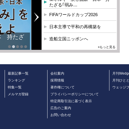
たざる｢弱み…
FIFAワールドカップ2026
日本主導で平和の再構築を
本 持たざ
造船立国ニッポンへ
»もっと見る
最新記事一覧
会社案内
月刊Wedg
ランキング
採用情報
月刊ひと
特集一覧
著作権について
ウェッジ
メルマガ登録
プライバシーポリシーについて
特定商取引法に基づく表示
広告のご案内
お問い合わせ