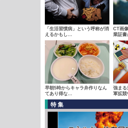
「生活習慣病」という呼称が消
CT画
えるかもし…
業証書
早朝5時からキャラ弁作りなん
強まる
てあり得な…
軍拡競
特集