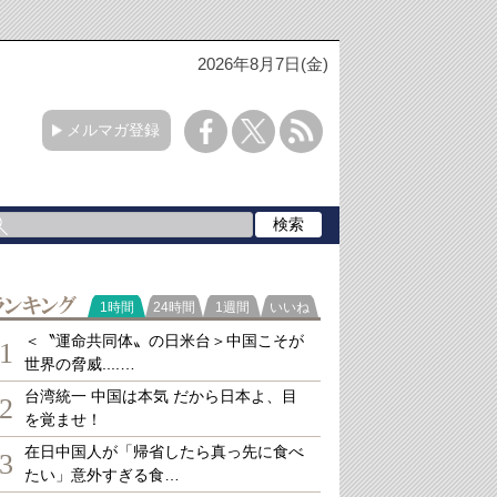
2026年8月7日(金)
メルマガ登録
ランキング
1時間
24時間
1週間
いいね
＜〝運命共同体〟の日米台＞中国こそが
1
世界の脅威....…
台湾統一 中国は本気 だから日本よ、目
2
を覚ませ！
在日中国人が「帰省したら真っ先に食べ
3
たい」意外すぎる食…