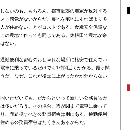
しないのも、もちろん、都市近郊の農家が反対する
コスト感覚がないからだ。農地を宅地にすればより多
い人が住めないことがコストである。食糧安全保障な
どこの農地で作っても同じである。休耕田で農地が余
要はない。
、通勤便利な都心のおしゃれな場所に格安で住んでい
電車に乗っているだけでも1時間近くかかる。霞ヶ関
ようだ。なぜ、これが槍玉に上がったかが分からない
同いただいても、だからといって新しい公務員宿舎
者は多いだろう。その場合、霞が関まで電車に乗って
より、問題視すべき公務員宿舎は別にある。通勤便利
で住める公務員宿舎はたくさんあるからだ。