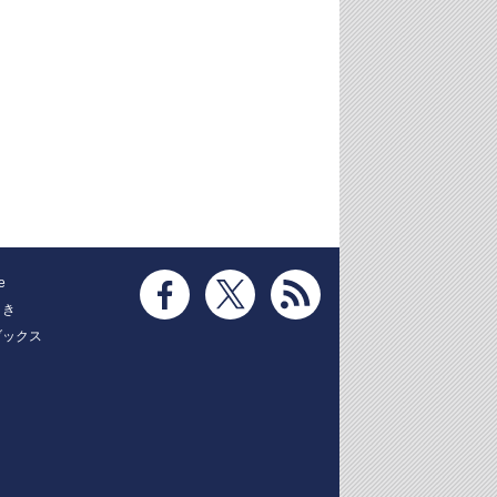
e
とき
ブックス