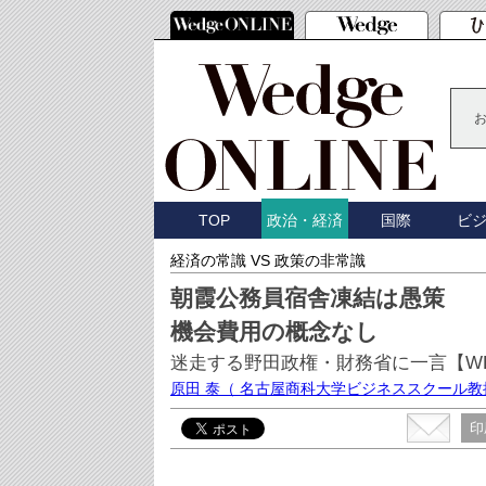
TOP
国際
ビ
政治・経済
経済の常識 VS 政策の非常識
朝霞公務員宿舎凍結は愚策
機会費用の概念なし
迷走する野田政権・財務省に一言【W
原田 泰
（ 名古屋商科大学ビジネススクール教
印