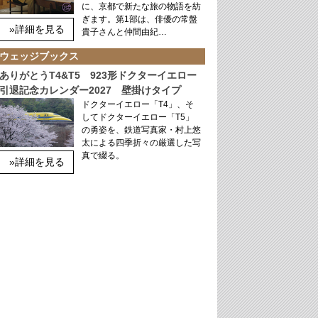
に、京都で新たな旅の物語を紡
ぎます。第1部は、俳優の常盤
»詳細を見る
貴子さんと仲間由紀…
ウェッジブックス
ありがとうT4&T5 923形ドクターイエロー
引退記念カレンダー2027 壁掛けタイプ
ドクターイエロー「T4」、そ
してドクターイエロー「T5」
の勇姿を、鉄道写真家・村上悠
太による四季折々の厳選した写
真で綴る。
»詳細を見る