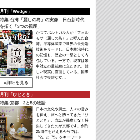
月刊「Wedge」
特集:台湾「麗しの島」の実像 日台新時代
を拓く「3つの視座」
かつてポルトガル人が「フォル
モサ（麗しの島）」と呼んだ台
湾。半導体産業で世界の最先端
技術をリードし、日本統治時代
の記憶も、歴史の一部として内
包している。一方で、現在は米
中対立の最前線に立たされ、難
しい現実に直面している。国際
社会で複雑な立…
»詳細を見る
月刊「ひととき」
特集:京都 2と5の物語
日本の文化や風土、人々の営み
を伝え、旅へと誘ってきた「ひ
ととき」。当誌が幾度となく特
集してきたのが京都です。創刊
25周年を迎える今号では、
〝2〟と〝5〟をキーワード