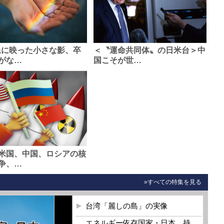
像に映った小さな影、卒
＜〝運命共同体〟の日米台＞中
がな…
国こそが世…
米国、中国、ロシアの核
争、…
»すべての特集を見る
台湾「麗しの島」の実像
エネルギー依存国家・日本 持