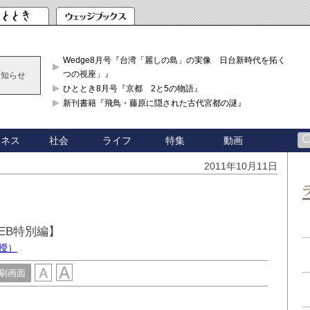
Wedge8月号『台湾「麗しの島」の実像 日台新時代を拓く「3
つの視座」』
お知らせ
ひととき8月号『京都 2と5の物語』
新刊書籍『飛鳥・藤原に隠された古代宮都の謎』
ジネス
社会
ライフ
特集
動画
2011年10月11日
EB特別編】
授）
刷画面