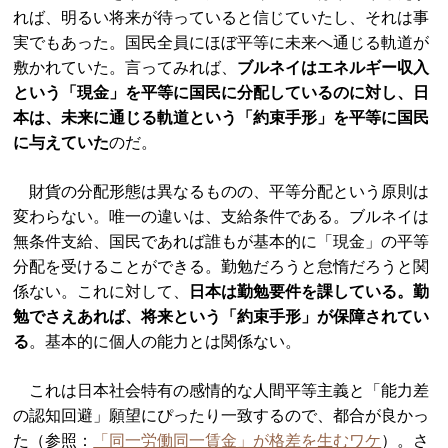
れば、明るい将来が待っていると信じていたし、それは事
実でもあった。国民全員にほぼ平等に未来へ通じる軌道が
敷かれていた。言ってみれば、
ブルネイはエネルギー収入
という「現金」を平等に国民に分配しているのに対し、日
本は、未来に通じる軌道という「約束手形」を平等に国民
に与えていた
のだ。
財貨の分配形態は異なるものの、平等分配という原則は
変わらない。唯一の違いは、支給条件である。ブルネイは
無条件支給、国民であれば誰もが基本的に「現金」の平等
分配を受けることができる。勤勉だろうと怠惰だろうと関
係ない。これに対して、
日本は勤勉要件を課している。勤
勉でさえあれば、将来という「約束手形」が保障されてい
る
。基本的に個人の能力とは関係ない。
これは日本社会特有の感情的な人間平等主義と「能力差
の認知回避」願望にぴったり一致するので、都合が良かっ
た（参照：
「同一労働同一賃金」が格差を生むワケ
）。さ