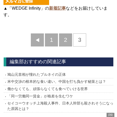
▲「WEDGE Infinity」の
新着記事
などをお届けしていま
す。
前
1
2
3
へ
編集部おすすめの関連記事
鳩山元首相が憧れたブルネイの正体
米中交渉の根本的な食い違い、中国を打ち負かす秘策とは？
働かなくても、頑張らなくても食べていける世界
「同一労働同一賃金」が格差を生むワケ
セイコーウオッチ上海殺人事件、日本人幹部も殺されそうになっ
た原因とは？
PR