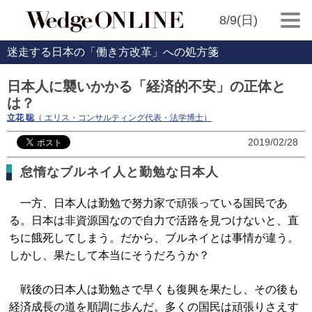
8/9(日)
迷走する日本の「働き方改革」への処方箋
日本人に襲いかかる「経済的不安」の正体と
は？
立花 聡
（ エリス・コンサルティング代表・法学博士）
2019/02/28
怠惰なブルネイ人と勤勉な日本人
一方、日本人は勤勉で努力家で頑張っている国民であ
る。日本は非資源国なので自力で活路を見つけないと、直
ちに餓死してしまう。だから、ブルネイとは事情が違う。
しかし、果たして本当にそうだろうか？
戦後の日本人は勤勉さで早くも復興を果たし、その後も
経済成長の道を順調に歩んだ。多くの国民は頑張りさえす