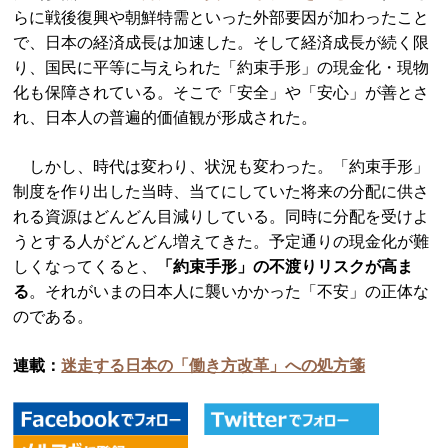
らに戦後復興や朝鮮特需といった外部要因が加わったこと
で、日本の経済成長は加速した。そして経済成長が続く限
り、国民に平等に与えられた「約束手形」の現金化・現物
化も保障されている。そこで「安全」や「安心」が善とさ
れ、日本人の普遍的価値観が形成された。
しかし、時代は変わり、状況も変わった。「約束手形」
制度を作り出した当時、当てにしていた将来の分配に供さ
れる資源はどんどん目減りしている。同時に分配を受けよ
うとする人がどんどん増えてきた。予定通りの現金化が難
しくなってくると、
「約束手形」の不渡りリスクが高ま
る
。それがいまの日本人に襲いかかった「不安」の正体な
のである。
連載：
迷走する日本の「働き方改革」への処方箋