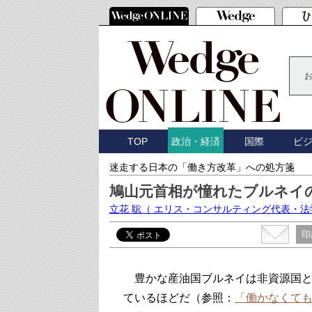
TOP
国際
ビ
政治・経済
迷走する日本の「働き方改革」への処方箋
鳩山元首相が憧れたブルネイ
立花 聡
（ エリス・コンサルティング代表・法
印
豊かな産油国ブルネイは非資源国と
ているほどだ（参照：
「働かなくて