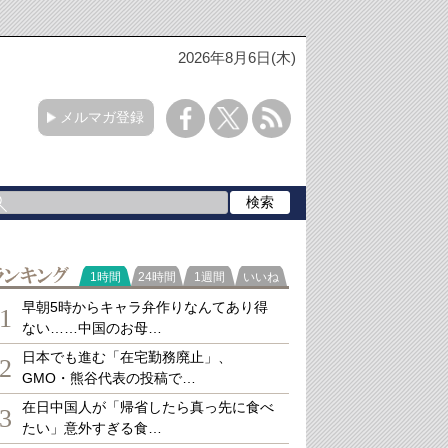
2026年8月6日(木)
メルマガ登録
ランキング
1時間
24時間
1週間
いいね
早朝5時からキャラ弁作りなんてあり得
1
ない……中国のお母…
日本でも進む「在宅勤務廃止」、
2
GMO・熊谷代表の投稿で…
在日中国人が「帰省したら真っ先に食べ
3
たい」意外すぎる食…