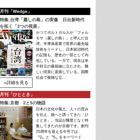
月刊「Wedge」
特集:台湾「麗しの島」の実像 日台新時代
を拓く「3つの視座」
かつてポルトガル人が「フォル
モサ（麗しの島）」と呼んだ台
湾。半導体産業で世界の最先端
技術をリードし、日本統治時代
の記憶も、歴史の一部として内
包している。一方で、現在は米
中対立の最前線に立たされ、難
しい現実に直面している。国際
社会で複雑な立…
»詳細を見る
月刊「ひととき」
特集:京都 2と5の物語
日本の文化や風土、人々の営み
を伝え、旅へと誘ってきた「ひ
ととき」。当誌が幾度となく特
集してきたのが京都です。創刊
25周年を迎える今号では、
〝2〟と〝5〟をキーワード