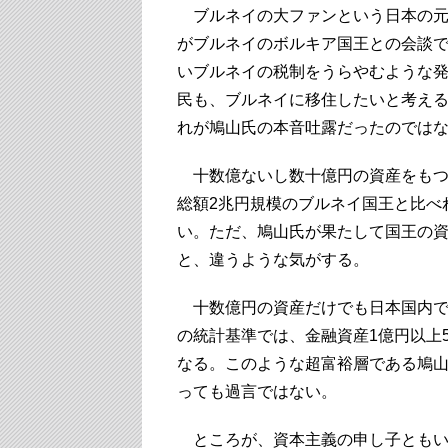
ブルネイの大ファンという日本の元政
がブルネイのボルキア国王との会談
いブルネイの税制をうらやむような発言
民も、ブルネイに移住したいと考え
れが鳩山氏の本音吐露だったのでは
十数億ないし数十億円の資産をもつ
総額2兆円規模のブルネイ国王と比べ
い。ただ、鳩山氏が果たして国王の
と、違うような気がする。
十数億円の資産だけでも日本国内では
の統計基準では、金融資産1億円以上
なる。このような超富裕層である鳩
っても過言ではない。
ところが、資本主義の申し子ともい