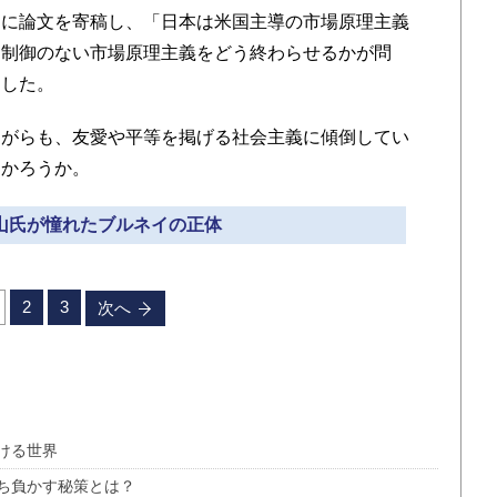
アに論文を寄稿し、「日本は米国主導の市場原理主義
「制御のない市場原理主義をどう終わらせるかが問
開した。
がらも、友愛や平等を掲げる社会主義に傾倒してい
なかろうか。
鳩山氏が憧れたブルネイの正体
2
3
次へ
ける世界
ち負かす秘策とは？