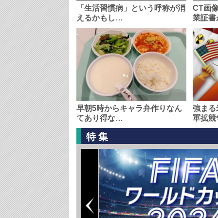
「生活習慣病」という呼称が消
CT画
えるかもし…
業証書
早朝5時からキャラ弁作りなん
強まる
てあり得な…
軍拡競
特集