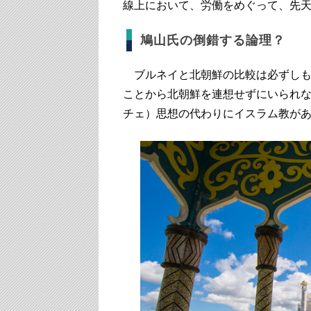
線上において、労働をめぐって、先
鳩山氏の倒錯する論理？
ブルネイと北朝鮮の比較は必ずしも
ことから北朝鮮を連想せずにいられ
チェ）思想の代わりにイスラム教が