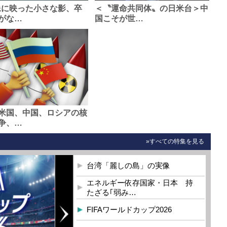
像に映った小さな影、卒
＜〝運命共同体〟の日米台＞中
がな…
国こそが世…
米国、中国、ロシアの核
争、…
»すべての特集を見る
台湾「麗しの島」の実像
エネルギー依存国家・日本 持
たざる｢弱み…
FIFAワールドカップ2026