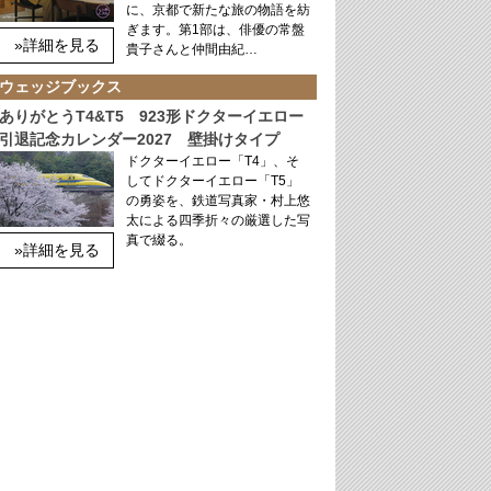
に、京都で新たな旅の物語を紡
ぎます。第1部は、俳優の常盤
»詳細を見る
貴子さんと仲間由紀…
ウェッジブックス
ありがとうT4&T5 923形ドクターイエロー
引退記念カレンダー2027 壁掛けタイプ
ドクターイエロー「T4」、そ
してドクターイエロー「T5」
の勇姿を、鉄道写真家・村上悠
太による四季折々の厳選した写
真で綴る。
»詳細を見る