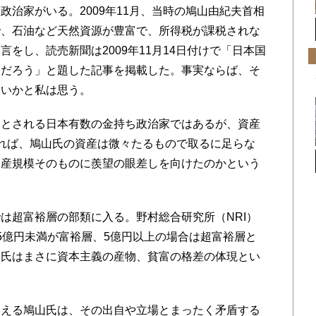
治家がいる。2009年11月、当時の鳩山由紀夫首相
で、石油など天然資源が豊富で、所得税が課税されな
をし、読売新聞は2009年11月14日付けで「日本国
るだろう」と題した記事を掲載した。事実ならば、そ
ないかと私は思う。
とされる日本有数の金持ち政治家ではあるが、資産
れば、鳩山氏の資産は微々たるもので取るに足らな
資産規模そのものに羨望の眼差しを向けたのかという
超富裕層の部類に入る。野村総合研究所（NRI）
5億円未満が富裕層、5億円以上の場合は超富裕層と
山氏はまさに資本主義の産物、貧富の格差の体現とい
える鳩山氏は、その出自や立場とまったく矛盾する