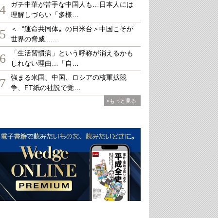
ガチ中華が苦手な中国人も…日本人には
4
理解しづらい「多様…
＜〝運命共同体〟の日米台＞中国こそが
5
世界の脅威....…
「生活習慣病」という呼称が消えるかも
6
しれない理由…「自…
強まる米国、中国、ロシアの核軍拡競
7
争、FT紙の社説で覚…
»もっと見る