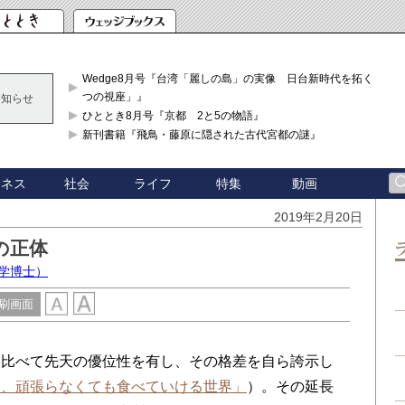
Wedge8月号『台湾「麗しの島」の実像 日台新時代を拓く「3
つの視座」』
お知らせ
ひととき8月号『京都 2と5の物語』
新刊書籍『飛鳥・藤原に隠された古代宮都の謎』
ジネス
社会
ライフ
特集
動画
2019年2月20日
の正体
学博士）
刷画面
比べて先天の優位性を有し、その格差を自ら誇示し
も、頑張らなくても食べていける世界」
）。その延長