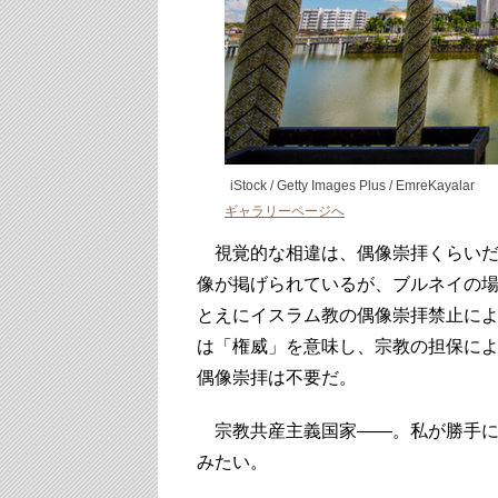
iStock / Getty Images Plus / EmreKayalar
ギャラリーページへ
視覚的な相違は、偶像崇拝くらいだ
像が掲げられているが、ブルネイの
とえにイスラム教の偶像崇拝禁止に
は「権威」を意味し、宗教の担保に
偶像崇拝は不要だ。
宗教共産主義国家――。私が勝手に
みたい。