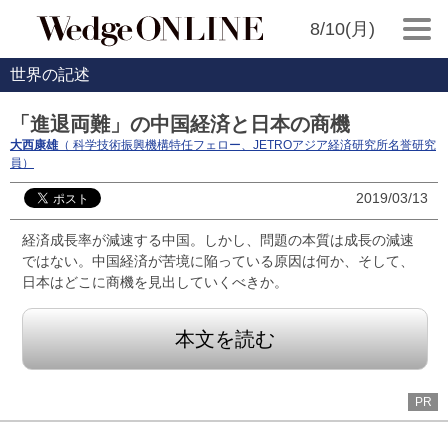
8/10(月)
世界の記述
「進退両難」の中国経済と日本の商機
大西康雄
（ 科学技術振興機構特任フェロー、JETROアジア経済研究所名誉研究
員）
2019/03/13
経済成長率が減速する中国。しかし、問題の本質は成長の減速
ではない。中国経済が苦境に陥っている原因は何か、そして、
日本はどこに商機を見出していくべきか。
本文を読む
PR