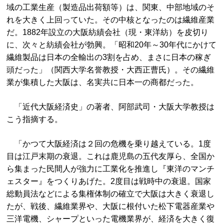
域の工業生産（製造品出荷額等）は、関東、中部地域のそ
れを大きく上回っていた。その中核となったのは繊維産業
だ。1882年設立の大阪紡績会社（現・東洋紡）を皮切り
に、次々と紡績会社が勃興。「昭和20年～30年代にかけて
繊維製品は日本の全輸出の3割を占め、まさに日本の稼ぎ
頭だった」（関西大学名誉教授・大西正曹氏）。その繊維
業が集積した大阪は、名実共に日本一の商都だった。
「近代大阪経済史」の著者、阿部武司・大阪大学教授は
こう指摘する。
「かつて大阪経済は２回の危機を乗り越えている。1度
目は江戸末期の衰退。これは鹿児島の五代友厚ら、全国か
ら集まった民間人が強力に工業化を推進し『東洋のマンチ
ェスター』をつくりあげた。2度目は戦時中の衰退。国家
総動員法などによる集権体制の確立で大阪は大きく衰退し
たが、戦後、繊維業界や、大阪に根付いた松下電器産業や
三洋電機、シャープといった電機業界が、経済を大きく復