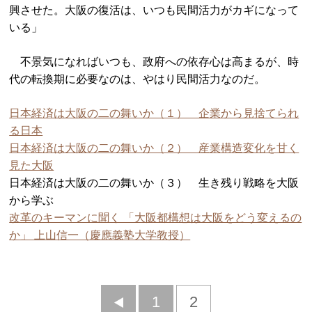
興させた。大阪の復活は、いつも民間活力がカギになって
いる」
不景気になればいつも、政府への依存心は高まるが、時
代の転換期に必要なのは、やはり民間活力なのだ。
日本経済は大阪の二の舞いか（１） 企業から見捨てられ
る日本
日本経済は大阪の二の舞いか（２） 産業構造変化を甘く
見た大阪
日本経済は大阪の二の舞いか（３） 生き残り戦略を大阪
から学ぶ
改革のキーマンに聞く 「大阪都構想は大阪をどう変えるの
か」 上山信一（慶應義塾大学教授）
前
1
2