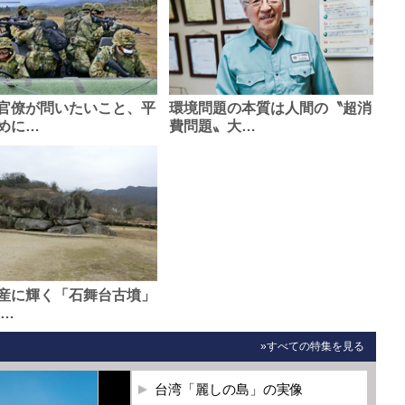
官僚が問いたいこと、平
環境問題の本質は人間の〝超消
めに…
費問題〟大…
産に輝く「石舞台古墳」
0…
»すべての特集を見る
台湾「麗しの島」の実像