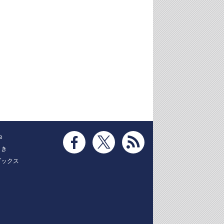
e
とき
ブックス