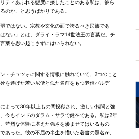
タリティあふれる態度に接したことのある私は、彼ら
あるのか、と思うばかりである。
弱ではない。宗教や文化の面で誇るべき民族であ
はない」とは、ダライ・ラマ14世法王の言葉だ。チ
の言葉を思い起こさずにはいられない。
ン・チュツォに関する情報に触れていて、2つのこと
の死を遂げた若い尼僧と似た名前をもつ老僧パルデ
。
によって30年以上もの間投獄され、激しい拷問と強
、今もインドのダラム・サラで健在である。私は2年
に、苛烈な体験に堪えた強さを滲ませてはいるもの
僧であった。彼の不屈の半生を描いた著書の題名が、