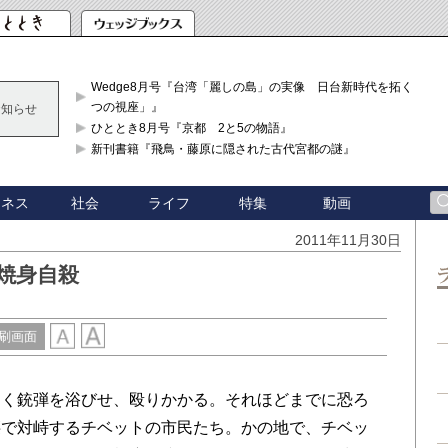
Wedge8月号『台湾「麗しの島」の実像 日台新時代を拓く「3
つの視座」』
お知らせ
ひととき8月号『京都 2と5の物語』
新刊書籍『飛鳥・藤原に隠された古代宮都の謎』
ジネス
社会
ライフ
特集
動画
2011年11月30日
焼身自殺
刷画面
く銃弾を浴びせ、殴りかかる。それほどまでに恐ろ
腰で対峙するチベットの市民たち。かの地で、チベッ