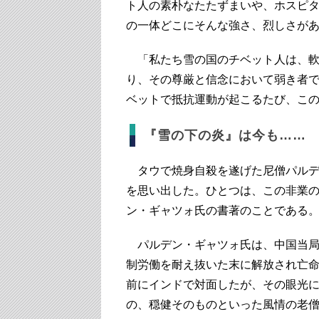
ト人の素朴なたたずまいや、ホスピ
の一体どこにそんな強さ、烈しさが
「私たち雪の国のチベット人は、軟
り、その尊厳と信念において弱き者で
ベットで抵抗運動が起こるたび、こ
『雪の下の炎』は今も……
タウで焼身自殺を遂げた尼僧パルデ
を思い出した。ひとつは、この非業
ン・ギャツォ氏の書著のことである
パルデン・ギャツォ氏は、中国当局
制労働を耐え抜いた末に解放され亡命
前にインドで対面したが、その眼光
の、穏健そのものといった風情の老