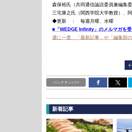
森保裕氏（共同通信論説委員兼編集
三宅康之氏（関西学院大学教授）、
◆更新 ： 毎週月曜、水曜
■
「WEDGE Infinity」のメルマガ
週に一度、「最新記事」や「編集部
バックナンバー
新着記事