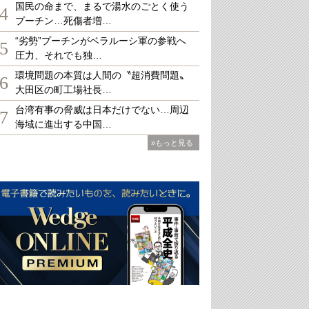
国民の命まで、まるで湯水のごとく使う
4
プーチン…死傷者増…
“劣勢”プーチンがベラルーシ軍の参戦へ
5
圧力、それでも独…
環境問題の本質は人間の〝超消費問題〟
6
大田区の町工場社長…
台湾有事の脅威は日本だけでない…周辺
7
海域に進出する中国…
»もっと見る