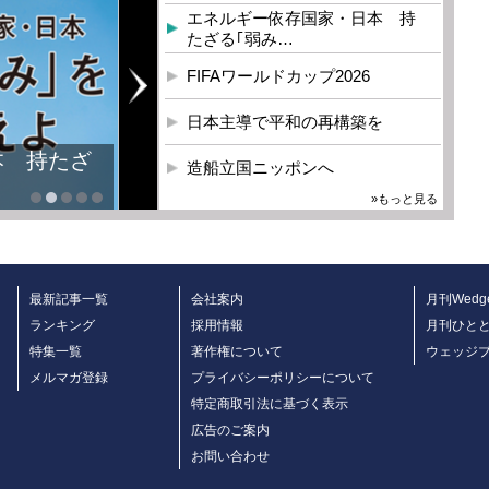
エネルギー依存国家・日本 持
たざる｢弱み…
FIFAワールドカップ2026
日本主導で平和の再構築を
本 持たざ
造船立国ニッポンへ
»もっと見る
最新記事一覧
会社案内
月刊Wedg
ランキング
採用情報
月刊ひと
特集一覧
著作権について
ウェッジ
メルマガ登録
プライバシーポリシーについて
特定商取引法に基づく表示
広告のご案内
お問い合わせ