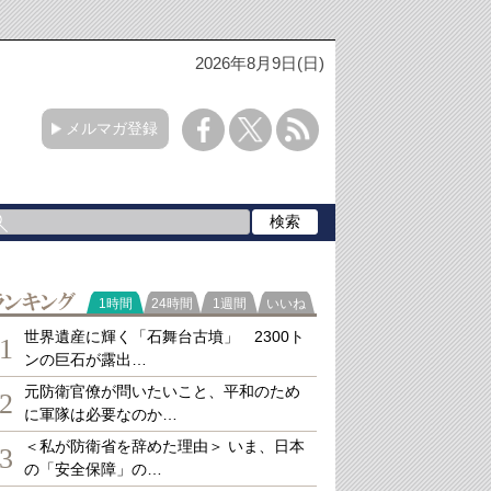
2026年8月9日(日)
メルマガ登録
ランキング
1時間
24時間
1週間
いいね
世界遺産に輝く「石舞台古墳」 2300ト
1
ンの巨石が露出…
元防衛官僚が問いたいこと、平和のため
2
に軍隊は必要なのか…
＜私が防衛省を辞めた理由＞ いま、日本
3
の「安全保障」の…