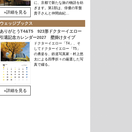
に、京都で新たな旅の物語を紡
ぎます。第1部は、俳優の常盤
»詳細を見る
貴子さんと仲間由紀…
ウェッジブックス
ありがとうT4&T5 923形ドクターイエロー
引退記念カレンダー2027 壁掛けタイプ
ドクターイエロー「T4」、そ
してドクターイエロー「T5」
の勇姿を、鉄道写真家・村上悠
太による四季折々の厳選した写
真で綴る。
»詳細を見る