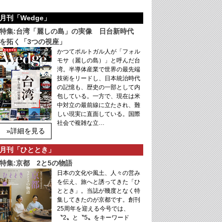
月刊「Wedge」
特集:台湾「麗しの島」の実像 日台新時代
を拓く「3つの視座」
かつてポルトガル人が「フォル
モサ（麗しの島）」と呼んだ台
湾。半導体産業で世界の最先端
技術をリードし、日本統治時代
の記憶も、歴史の一部として内
包している。一方で、現在は米
中対立の最前線に立たされ、難
しい現実に直面している。国際
社会で複雑な立…
»詳細を見る
月刊「ひととき」
特集:京都 2と5の物語
日本の文化や風土、人々の営み
を伝え、旅へと誘ってきた「ひ
ととき」。当誌が幾度となく特
集してきたのが京都です。創刊
25周年を迎える今号では、
〝2〟と〝5〟をキーワード