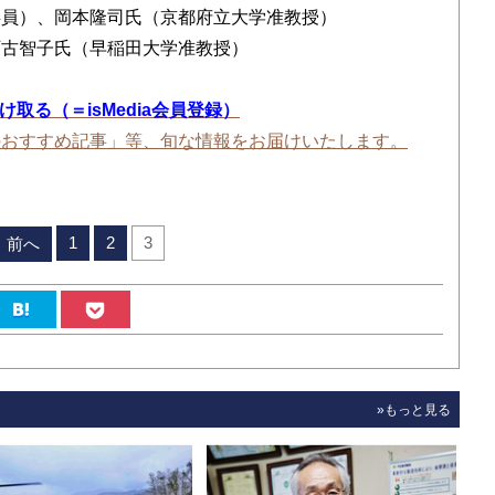
委員）、岡本隆司氏（京都府立大学准教授）
阿古智子氏（早稲田大学准教授）
を受け取る（＝isMedia会員登録）
のおすすめ記事」等、旬な情報をお届けいたします。
1
2
3
前へ
»もっと見る