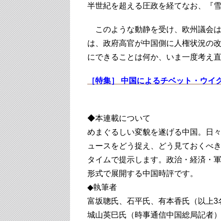
半世紀を超える圧政を経てなお、『
このような動静を受け、欧州議会は
は、政府高官が中国側に人権状況の
にできることは何か、いま一度考え
［特集］ 中国によるチベット・ウイ
◆本連載について
めまぐるしい変貌を遂げる中国。日
ュースをどう捉え、どう見ておくべき
タイムで提示します。政治・経済・
形式で展開する中国時評です。
◆執筆者
富坂聰氏、石平氏、有本香氏（以上3
城山英巳氏（時事通信中国総局記者