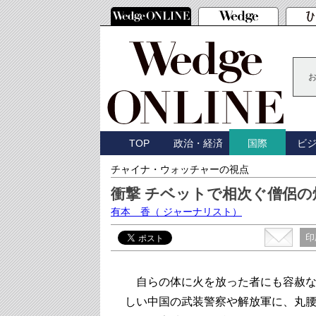
TOP
政治・経済
ビ
国際
チャイナ・ウォッチャーの視点
衝撃 チベットで相次ぐ僧侶の
有本 香
（ ジャーナリスト）
印
自らの体に火を放った者にも容赦な
しい中国の武装警察や解放軍に、丸