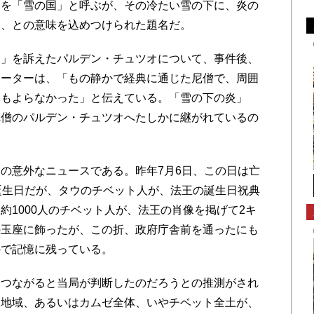
国を「雪の国」と呼ぶが、その冷たい雪の下に、炎の
る、との意味を込めつけられた題名だ。
」を訴えたパルデン・チュツオについて、事件後、
ポーターは、「もの静かで経典に通じた尼僧で、周囲
いもよらなかった」と伝えている。「雪の下の炎」
尼僧のパルデン・チュツオへたしかに継がれているの
の意外なニュースである。昨年7月6日、この日は亡
誕生日だが、タウのチベット人が、法王の誕生日祝典
約1000人のチベット人が、法王の肖像を掲げて2キ
の玉座に飾ったが、この折、政府庁舎前を通ったにも
ので記憶に残っている。
つながると当局が判断したのだろうとの推測がされ
う地域、あるいはカムゼ全体、いやチベット全土が、