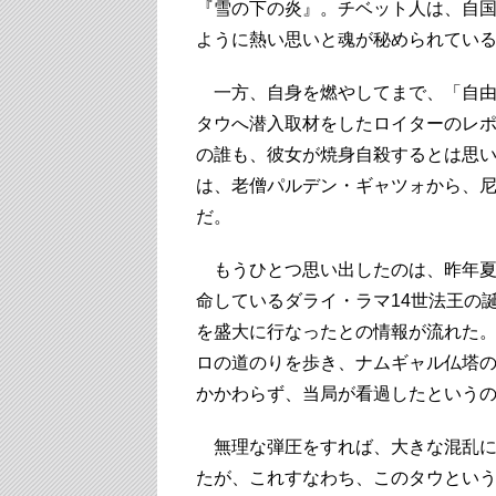
『雪の下の炎』。チベット人は、自
ように熱い思いと魂が秘められてい
一方、自身を燃やしてまで、「自由
タウへ潜入取材をしたロイターのレ
の誰も、彼女が焼身自殺するとは思
は、老僧パルデン・ギャツォから、
だ。
もうひとつ思い出したのは、昨年夏
命しているダライ・ラマ14世法王の
を盛大に行なったとの情報が流れた。
ロの道のりを歩き、ナムギャル仏塔
かかわらず、当局が看過したという
無理な弾圧をすれば、大きな混乱に
たが、これすなわち、このタウとい