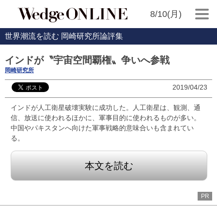
8/10(月)
世界潮流を読む 岡崎研究所論評集
インドが〝宇宙空間覇権〟争いへ参戦
岡崎研究所
2019/04/23
インドが人工衛星破壊実験に成功した。人工衛星は、観測、通
信、放送に使われるほかに、軍事目的に使われるものが多い。
中国やパキスタンへ向けた軍事戦略的意味合いも含まれてい
る。
本文を読む
PR