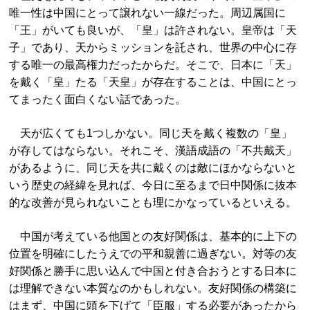
唯一性は中国にとって譲れない一線だった。周辺属国に
「王」がいても良いが、「皇」は許されない。皇帝は「天
子」であり、天からミッションを託され、世界の中心に存
する唯一の最高権力だったからだ。そこで、日本に「天」
を戴く「皇」たる「天皇」が存在することは、中国にとっ
てまったく面白くない話であった。
天が広くても1つしかない。同じ天を戴く複数の「皇」
が存してはならない。それこそ、漢語成語の「不共戴天」
があるように、同じ天を共に戴くのは敵にほかならないと
いう歴史の経緯を見れば、今日に至るまで日中関係に抜本
的な改善が見られないことも理にかなっているといえる。
中国が考えている他国との友好関係は、基本的に上下の
位置を明確にしたうえでの平和親善に過ぎない。対等の友
好関係と勝手に思い込んで中国と付き合おうとする日本に
は理解できない本質なのかもしれない。友好関係の構築に
はまず、中国に頭を下げて「臣服」する必要があったから