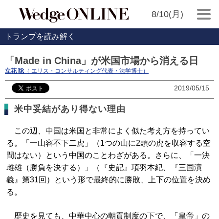
8/10(月)
トランプを読み解く
「Made in China」が米国市場から消える日
立花 聡
（ エリス・コンサルティング代表・法学博士）
2019/05/15
米中妥結があり得ない理由
この辺、中国は米国と非常によく似た考え方を持ってい
る。「一山容不下二虎」（1つの山に2頭の虎を収容する空
間はない）という中国のことわざがある。さらに、「一決
雌雄（勝負を決する）」（『史記』項羽本紀、『三国演
義』第31回）という形で最終的に勝敗、上下の位置を決め
る。
歴史を見ても、中華中心の朝貢制度の下で、「皇帝」の