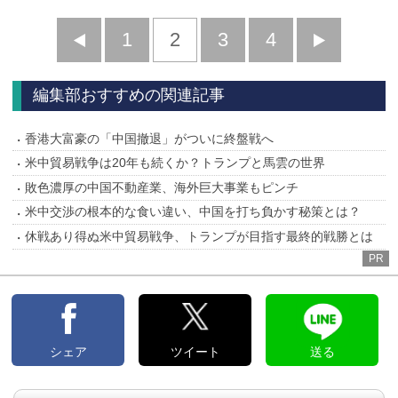
前
1
2
3
4
次
へ
へ
編集部おすすめの関連記事
香港大富豪の「中国撤退」がついに終盤戦へ
米中貿易戦争は20年も続くか？トランプと馬雲の世界
敗色濃厚の中国不動産業、海外巨大事業もピンチ
米中交渉の根本的な食い違い、中国を打ち負かす秘策とは？
休戦あり得ぬ米中貿易戦争、トランプが目指す最終的戦勝とは
PR
シェア
ツイート
送る