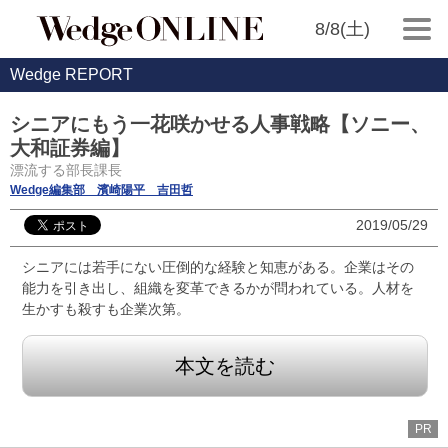
8/8(土)
Wedge REPORT
シニアにもう一花咲かせる人事戦略【ソニー、
大和証券編】
漂流する部長課長
Wedge編集部 濱崎陽平 吉田哲
2019/05/29
シニアには若手にない圧倒的な経験と知恵がある。企業はその
能力を引き出し、組織を変革できるかが問われている。人材を
生かすも殺すも企業次第。
本文を読む
PR