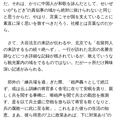
だ。それは、かりに中国人が和歌を詠んだとして、せいぜ
いが“もどき”の真似事の域から絶対に抜けられないと同じ
と思うからだ。やはり、言葉こそが国を支えていることに
素直に深く思いを致すべきだろう。社稷とは言葉なのだか
ら。
さて、大谷法主の来訪が伝わるや、北京でも「在留邦人
の来訪するもの続々絶へず」。一行が訪れた北京の名勝古
跡などにつき詳細な記録が残されているが、敢えていうな
ら観光案内の域をでるものではない。だが一ヶ所だけ興味
深い記述がみられる。
郊外の「練兵場を過」ぎた際、「砲声轟々として絶江
ず、或は云ふ訓練の将官多く舎宅に在りて安眠を貪り、親
しく兵を閲する事稀に、唯砲声を聞て兵士の勤怠を推測
す、是を以て兵士盛に空砲を放ち以て将官を欺くなりと、
兵の腐敗一に此に至る歟」。これもまた彼らの生活の知
恵。まあ、彼ら得意の“上に政策あれば、下に対策あり”の