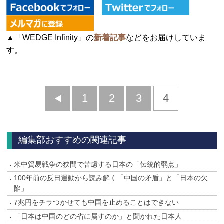
▲「WEDGE Infinity」の
新着記事
などをお届けしていま
す。
前
1
2
3
4
へ
編集部おすすめの関連記事
米中貿易戦争の狭間で苦慮する日本の「伝統的弱点」
100年前の反日運動から読み解く「中国の矛盾」と「日本の欠
陥」
7兆円をチラつかせても中国を止めることはできない
「日本は中国のどの省に属すのか」と聞かれた日本人