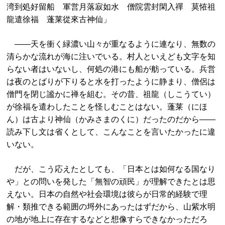
湾到処好留船 軍営月落寂如水 僧院雲封閑入禪 莫恠祖
龍遣徐福 蓬莱從來古神仙」
――天を衝く緑濃い山々が重なるように連なり、無数の
清らかな流れが海に注いでいる。村人といえども文字を知
らない者はいないし、何処の港にも船が舫っている。兵営
は夜のとばりが下りると水を打ったように静まり、僧侶は
僧門を閉じ謐かに禅を組む。その昔、祖龍（しこうてい）
が徐福を遣わしたことを怪しむことはない。蓬莱（にほ
ん）は古より神仙（かみさまのくに）だったのだから――
読み下し文は省くとして、こんなことを言いたかったに違
いない。
だが、こう応えたとしても、「日本とは如何なる国なり
や」との問いを発した「無智の頑民」が理解できたとは思
えない。日本の自然や社会環境は彼らが日常的経験で理
解・類推できる範囲の埒外にあったはずだから、山紫水明
の地が地上に存在するなどと想像すらできなかっただろ