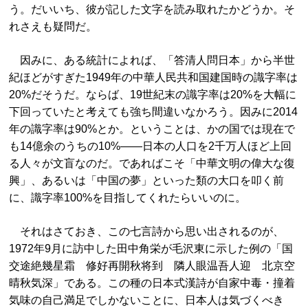
う。だいいち、彼が記した文字を読み取れたかどうか。そ
れさえも疑問だ。
因みに、ある統計によれば、「答清人問日本」から半世
紀ほどがすぎた1949年の中華人民共和国建国時の識字率は
20%だそうだ。ならば、19世紀末の識字率は20%を大幅に
下回っていたと考えても強ち間違いなかろう。因みに2014
年の識字率は90%とか。ということは、かの国では現在で
も14億余のうちの10%――日本の人口を2千万人ほど上回
る人々が文盲なのだ。であればこそ「中華文明の偉大な復
興」、あるいは「中国の夢」といった類の大口を叩く前
に、識字率100%を目指してくれたらいいのに。
それはさておき、この七言詩から思い出されるのが、
1972年9月に訪中した田中角栄が毛沢東に示した例の「国
交途絶幾星霜 修好再開秋将到 隣人眼温吾人迎 北京空
晴秋気深」である。この種の日本式漢詩が自家中毒・撞着
気味の自己満足でしかないことに、日本人は気づくべき