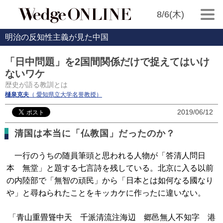
8/6(木)
明治の反知性主義が見た中国
「日中問題」を2国間関係だけで捉えてはいけ
ないワケ
歴史が語る教訓とは
樋泉克夫
（ 愛知県立大学名誉教授）
2019/06/12
清国は本当に「仏教国」だったのか？
一行のうちの随員筆頭と思われる人物が「答清人問日
本 無堂」と題する七言詩を残している。北京に入る以前
の内陸部で「無智の頑民」から「日本とは如何なる國なり
や」と尋ねられたことをキッカケに作ったに違いない。
「青山重畳聳中天 千派清流注海辺 郷邑無人不知字 港