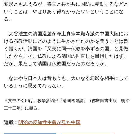
変形とも思えるが、将官と兵が共に国防に精勤するなどと
いうことは、やはりあり得なかったワケということにな
る。
大谷法主の清国巡遊が浄土真宗本願寺派の中国大陸にお
ける布教活動にどのように生かされたのかを問うことは暫
く措くが、清国を「又実に同一仏教を奉ずるの国」と見做
したからこそ、仏教による清国の世直しを目指したはず。
だが、果たして清国は仏教国だったのだろうか。
なにやら日本人は昔も今も、大いなる幻影を相手にして
いるように思えてならない。
＊文中の引用は、教學參議部『清國巡遊誌』（佛敎圖書出版 明治
三十三年）に拠る。
連載：
明治の反知性主義が見た中国