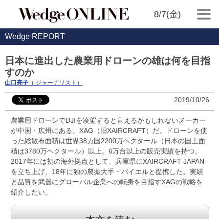
8/7(金)
Wedge REPORT
日本に進出した農業用ドローンの雄は何を目指
すのか
山口亮子
（ ジャーナリスト）
2019/10/26
農業用ドローンでDJIを凌駕すると言えるかもしれないメーカー
が中国・広州にある。XAG（旧XAIRCRAFT）だ。ドローンを使
った総散布面積は世界38カ国2200万ヘクタール（日本の国土面
積は3780万ヘクタール）以上。6万台以上の販売実績を持つ。
2017年には初の海外拠点として、兵庫県にXAIRCRAFT JAPAN
を立ち上げ、18年に独の農薬大手・バイエルと提携した。実績
と品質を武器にグローバル企業への転身を目指すXAGの戦略を
紹介したい。