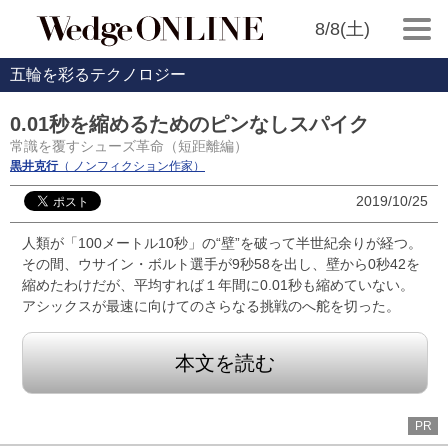
8/8(土)
五輪を彩るテクノロジー
0.01秒を縮めるためのピンなしスパイク
常識を覆すシューズ革命（短距離編）
黒井克行
（ ノンフィクション作家）
2019/10/25
人類が「100メートル10秒」の“壁”を破って半世紀余りが経つ。
その間、ウサイン・ボルト選手が9秒58を出し、壁から0秒42を
縮めたわけだが、平均すれば１年間に0.01秒も縮めていない。
アシックスが最速に向けてのさらなる挑戦のへ舵を切った。
本文を読む
PR