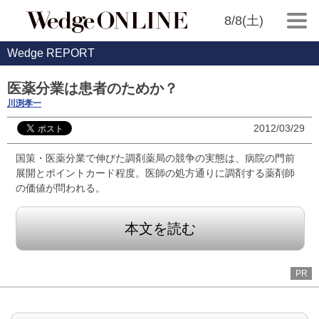
8/8(土)
Wedge REPORT
医薬分業は患者のためか？
川渕孝一
2012/03/29
国策・医薬分業で伸びた調剤薬局の競争の実態は、病院の門前
展開とポイントカード程度。医師の処方通りに調剤する薬剤師
の価値が問われる。
本文を読む
PR