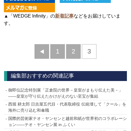
▲「WEDGE Infinity」の
新着記事
などをお届けしていま
す。
前
1
2
3
へ
編集部おすすめの関連記事
御即位記念特別展「正倉院の世界－皇室がまもり伝えた美－」
――皇室が守り伝えたかけがえのない至宝が集結
西堀 耕太郎 日吉屋五代目・代表取締役 伝統壊して「クール」を
海外に売り込む和傘職
国際的芸術家テオ・ヤンセンと越前和紙が世界初のコラボレーシ
ョン――テオ・ヤンセン展 in ふくい