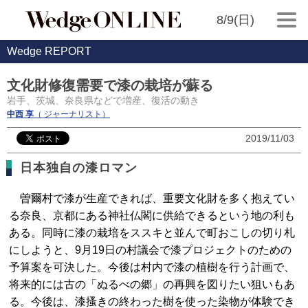
8/9(日)
Wedge REPORT
文化財修復需要で漆の栽培が蘇る
岩手、茨城、奈良県などで増産、復活の動き
中西 享
（ ジャーナリスト）
2019/11/03
日本独自の漆ロマン
曽爾村で漆が生産できれば、重要文化財を多く抱えてい
る奈良、京都にある神社仏閣に供給できるという地の利も
ある。同時に漆の栽培をススキと並んで町おこしの切り札
にしようと、9月19日の村議会で漆プロジェクトのための
予算案を可決した。今後は村内で漆の植樹を行う計画で、
将来的には古の「ぬるべの郷」の再興を図りたい狙いもあ
る。今後は、漆搔きの終わった樹を使った染物が体験でき