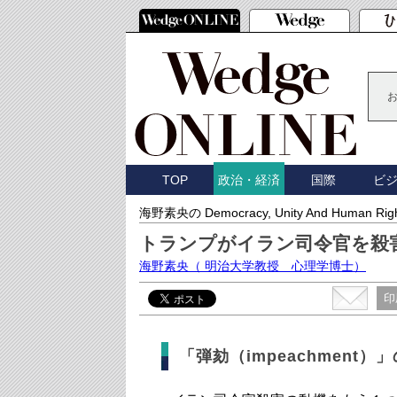
TOP
国際
ビ
政治・経済
海野素央の Democracy, Unity And Human Rig
トランプがイラン司令官を殺
海野素央
（ 明治大学教授 心理学博士）
印
「弾劾（impeachment）