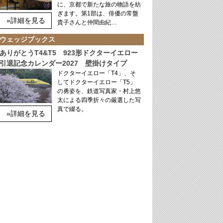
に、京都で新たな旅の物語を紡
ぎます。第1部は、俳優の常盤
»詳細を見る
貴子さんと仲間由紀…
ウェッジブックス
ありがとうT4&T5 923形ドクターイエロー
引退記念カレンダー2027 壁掛けタイプ
ドクターイエロー「T4」、そ
してドクターイエロー「T5」
の勇姿を、鉄道写真家・村上悠
太による四季折々の厳選した写
真で綴る。
»詳細を見る