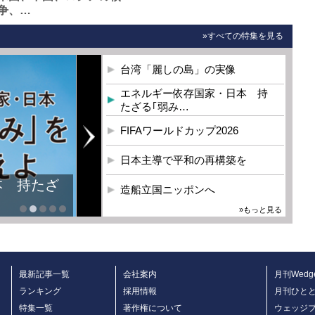
争、…
»すべての特集を見る
台湾「麗しの島」の実像
エネルギー依存国家・日本 持
たざる｢弱み…
FIFAワールドカップ2026
日本主導で平和の再構築を
本 持たざ
造船立国ニッポンへ
»もっと見る
最新記事一覧
会社案内
月刊Wedg
ランキング
採用情報
月刊ひと
特集一覧
著作権について
ウェッジ