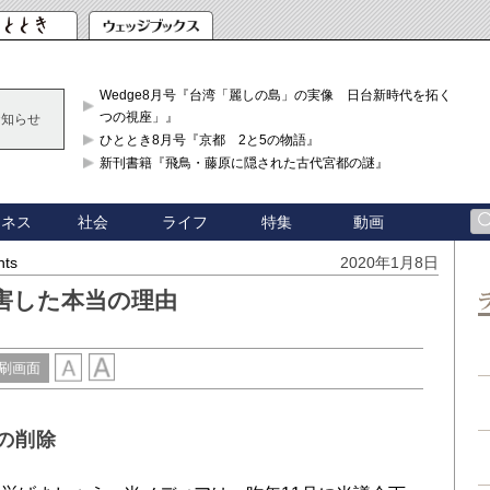
Wedge8月号『台湾「麗しの島」の実像 日台新時代を拓く「3
つの視座」』
お知らせ
ひととき8月号『京都 2と5の物語』
新刊書籍『飛鳥・藤原に隠された古代宮都の謎』
ジネス
社会
ライフ
特集
動画
hts
2020年1月8日
害した本当の理由
刷画面
」の削除