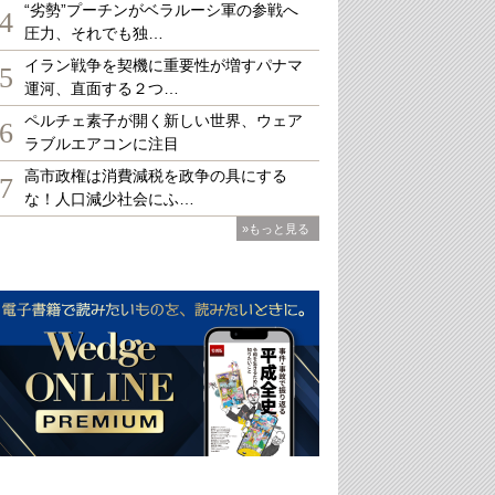
“劣勢”プーチンがベラルーシ軍の参戦へ
4
圧力、それでも独…
イラン戦争を契機に重要性が増すパナマ
5
運河、直面する２つ…
ペルチェ素子が開く新しい世界、ウェア
6
ラブルエアコンに注目
高市政権は消費減税を政争の具にする
7
な！人口減少社会にふ…
»もっと見る