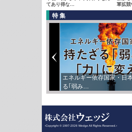
てあり得な…
軍拡競
特集
エネルギー依存国家・日
る｢弱み…
‹Copyright © 1997-2026 Wedge All Rights Reserved.›