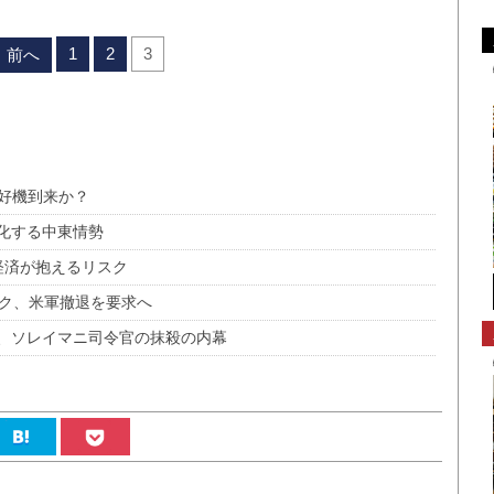
1
2
3
前へ
に好機到来か？
化する中東情勢
界経済が抱えるリスク
ラク、米軍撤退を要求へ
、ソレイマニ司令官の抹殺の内幕