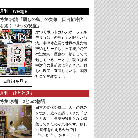
月刊「Wedge」
特集:台湾「麗しの島」の実像 日台新時代
を拓く「3つの視座」
かつてポルトガル人が「フォル
モサ（麗しの島）」と呼んだ台
湾。半導体産業で世界の最先端
技術をリードし、日本統治時代
の記憶も、歴史の一部として内
包している。一方で、現在は米
中対立の最前線に立たされ、難
しい現実に直面している。国際
社会で複雑な立…
»詳細を見る
月刊「ひととき」
特集:京都 2と5の物語
日本の文化や風土、人々の営み
を伝え、旅へと誘ってきた「ひ
ととき」。当誌が幾度となく特
集してきたのが京都です。創刊
25周年を迎える今号では、
〝2〟と〝5〟をキーワード