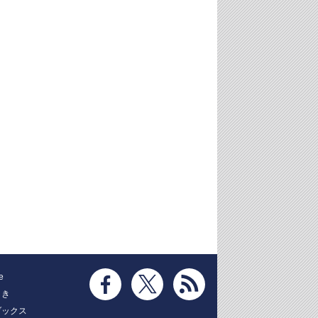
e
とき
ブックス