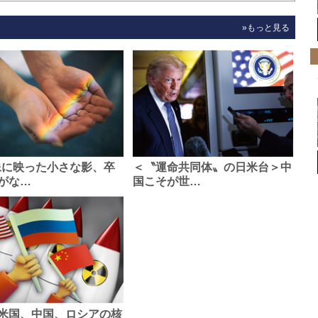
»もっと見る
像に映った小さな影、卒
＜〝運命共同体〟の日米台＞中
がな…
国こそが世…
米国、中国、ロシアの核