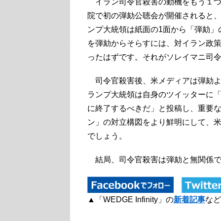
イラン司令官殺害の動機をもう１つ
院で初の弾劾公聴会が開催されると
ンプ大統領は紙面の1面から「弾劾」
を弾劾からそらすには、対イラン政
ったはずです。それがソレイマニ司
司令官殺害後、米メディアは弾劾よ
ランプ大統領は自身のツイッターに
に終了するべきだ」と投稿し、重要
ン」の対立構図をより鮮明にして、
でしょう。
結局、司令官殺害は弾劾と無関係で
▲「WEDGE Infinity」の
新着記事
など