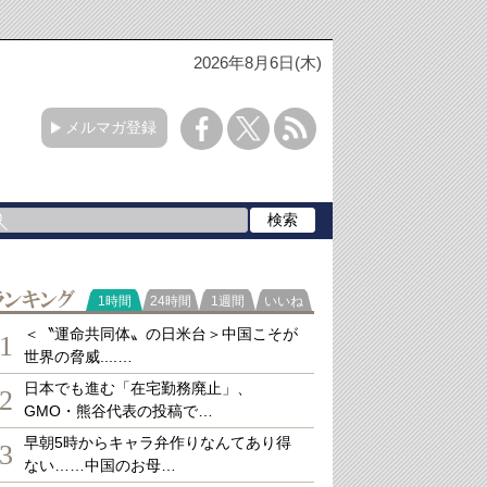
2026年8月6日(木)
メルマガ登録
ランキング
1時間
24時間
1週間
いいね
＜〝運命共同体〟の日米台＞中国こそが
1
世界の脅威....…
日本でも進む「在宅勤務廃止」、
2
GMO・熊谷代表の投稿で…
早朝5時からキャラ弁作りなんてあり得
3
ない……中国のお母…