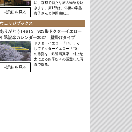
に、京都で新たな旅の物語を紡
ぎます。第1部は、俳優の常盤
»詳細を見る
貴子さんと仲間由紀…
ウェッジブックス
ありがとうT4&T5 923形ドクターイエロー
引退記念カレンダー2027 壁掛けタイプ
ドクターイエロー「T4」、そ
してドクターイエロー「T5」
の勇姿を、鉄道写真家・村上悠
太による四季折々の厳選した写
真で綴る。
»詳細を見る