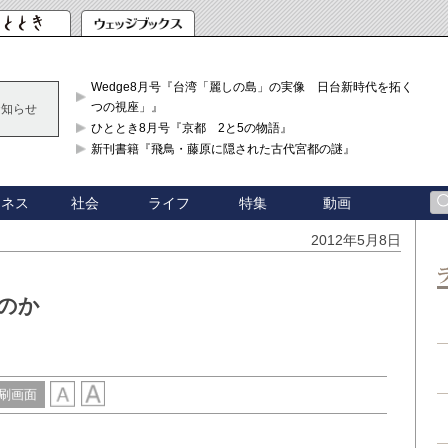
Wedge8月号『台湾「麗しの島」の実像 日台新時代を拓く「3
つの視座」』
お知らせ
ひととき8月号『京都 2と5の物語』
新刊書籍『飛鳥・藤原に隠された古代宮都の謎』
ジネス
社会
ライフ
特集
動画
2012年5月8日
たのか
刷画面