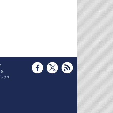
e
とき
ブックス