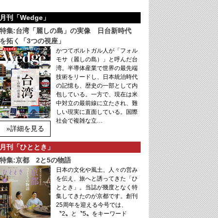
月刊「Wedge」
特集:台湾「麗しの島」の実像 日台新時代
を拓く「3つの視座」
かつてポルトガル人が「フォル
モサ（麗しの島）」と呼んだ台
湾。半導体産業で世界の最先端
技術をリードし、日本統治時代
の記憶も、歴史の一部として内
包している。一方で、現在は米
中対立の最前線に立たされ、難
しい現実に直面している。国際
社会で複雑な立…
»詳細を見る
月刊「ひととき」
特集:京都 2と5の物語
日本の文化や風土、人々の営み
を伝え、旅へと誘ってきた「ひ
ととき」。当誌が幾度となく特
集してきたのが京都です。創刊
25周年を迎える今号では、
〝2〟と〝5〟をキーワード