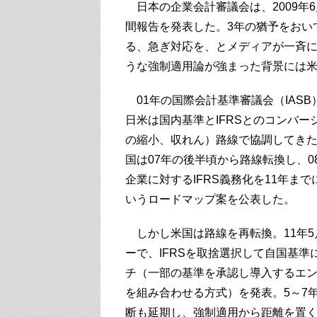
日本の企業会計審議会は、2009年6
間報告を発表した。3年の猶予をおい
る、急ぎ対応を、とメディアが一斉に
うな強制適用論が強まった背景には
01年の国際会計基準審議会（IASB
日米は国内基準とIFRSとのコンバー
の縮小、収れん）路線で協調してき
国は07年の後半頃から路線転換し、0
企業に対するIFRS義務化を11年ま
いうロードマップ案を公表した。
しかし米国は路線を再転換。11年5
ーで、IFRSを取捨選択して自国基
チ（一部の基準を承認し導入するエ
を組み合わせる方式）を発表。5～7
断も延期し、強制適用から距離を置