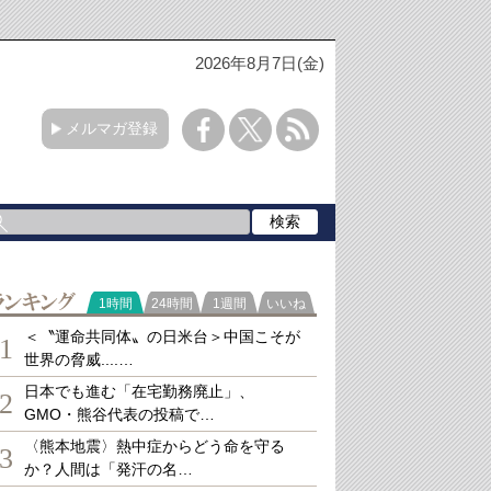
2026年8月7日(金)
メルマガ登録
ランキング
1時間
24時間
1週間
いいね
＜〝運命共同体〟の日米台＞中国こそが
1
世界の脅威....…
日本でも進む「在宅勤務廃止」、
2
GMO・熊谷代表の投稿で…
〈熊本地震〉熱中症からどう命を守る
3
か？人間は「発汗の名…