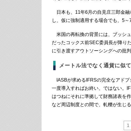
日本も、11年6月の自見庄三郎金融相
し、仮に強制適用する場合でも、5～
米国の再転換の背景には、ブッシュか
だったコックス前SEC委員長が降り
に引き渡すアウトソーシングへの批
メートル法でなく通貨に似
IASBが求めるIFRSの完全なア
一度導入すればお終い、ではない。I
はつねにそれに準拠して財務諸表を
など周辺制度との間で、軋轢が生じ
1