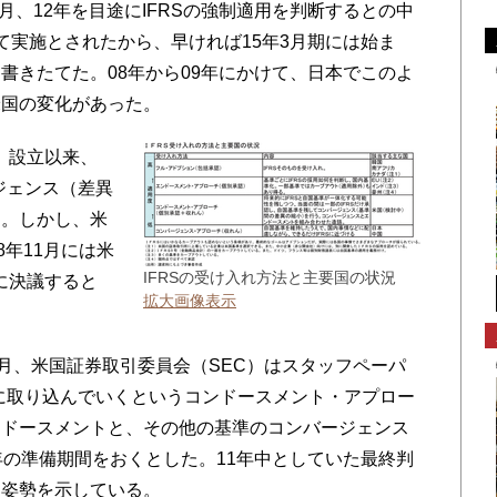
月、12年を目途にIFRSの強制適用を判断するとの中
て実施とされたから、早ければ15年3月期には始ま
書きたてた。08年から09年にかけて、日本でこのよ
米国の変化があった。
）設立以来、
ジェンス（差異
た。しかし、米
8年11月には米
IFRSの受け入れ方法と主要国の状況
でに決議すると
拡大画像表示
月、米国証券取引委員会（SEC）はスタッフペーパ
準に取り込んでいくというコンドースメント・アプロー
ンドースメントと、その他の基準のコンバージェンス
年の準備期間をおくとした。11年中としていた最終判
く姿勢を示している。