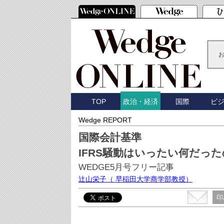
TOP
国際
ビ
政治・経済
Wedge REPORT
国際会計基準
IFRS騒動はいったい何だっ
WEDGE5月号フリー記事
辻山栄子
（ 早稲田大学商学部教授）
印