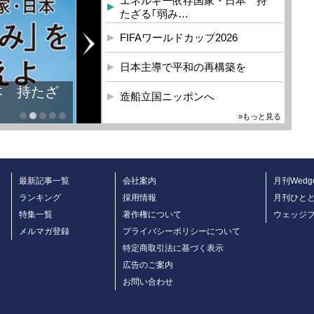
エネルギー依存国家・日本 持
たざる｢弱み…
FIFAワールドカップ2026
日本主導で平和の再構築を
本 持たざ
造船立国ニッポンへ
»もっと見る
最新記事一覧
会社案内
月刊Wedg
ランキング
採用情報
月刊ひと
特集一覧
著作権について
ウェッジ
メルマガ登録
プライバシーポリシーについて
特定商取引法に基づく表示
広告のご案内
お問い合わせ