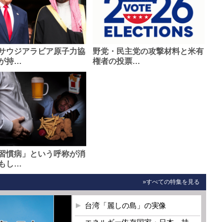
サウジアラビア原子力協
野党・民主党の攻撃材料と米有
が持…
権者の投票…
習慣病」という呼称が消
もし…
»すべての特集を見る
台湾「麗しの島」の実像