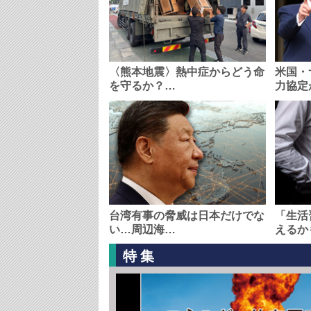
〈熊本地震〉熱中症からどう命
米国・
を守るか？…
力協定
台湾有事の脅威は日本だけでな
「生活
い…周辺海…
えるか
特集