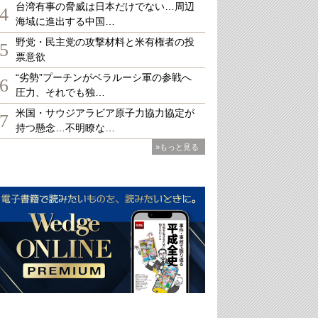
台湾有事の脅威は日本だけでない…周辺
4
海域に進出する中国…
野党・民主党の攻撃材料と米有権者の投
5
票意欲
“劣勢”プーチンがベラルーシ軍の参戦へ
6
圧力、それでも独…
米国・サウジアラビア原子力協力協定が
7
持つ懸念…不明瞭な…
»もっと見る