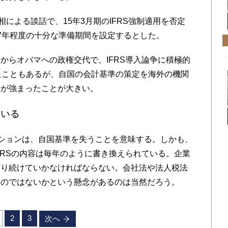
による談話で、15年3月期のIFRS強制適用を否定
7年程度の十分な準備期間を設定するとした。
らオバマへの政権交代で、IFRS導入論争に積極的
たこともあるが、自国の会計基準の策定を海外の機関
判が強まったことが大きい。
ている
ドプションは、自国基準を失うことを意味する。しかも、
FRSの内容は毎年のように書き換えられている。企業
作り続けていかなければならない。会社法や法人税法
るのではないかという懸念があるのは当然だろう。
2
3
次へ