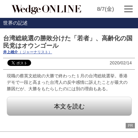
8/7(金)
世界の記述
台湾総統選の勝敗分けた「若者」、高齢化の国
民党はオウンゴール
井上雄介
（ ジャーナリスト）
2020/02/14
現職の蔡英文総統の大勝で終わった１月の台湾総統選挙。香港
デモで一段と高まった台湾人の反中感情に訴えたことが最大の
勝因だが、大勝をもたらしたのには別の理由もある。
本文を読む
PR