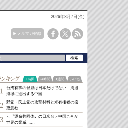
2026年8月7日(金)
メルマガ登録
ランキング
1時間
24時間
1週間
いいね
台湾有事の脅威は日本だけでない…周辺
1
海域に進出する中国…
野党・民主党の攻撃材料と米有権者の投
2
票意欲
＜〝運命共同体〟の日米台＞中国こそが
3
世界の脅威....…