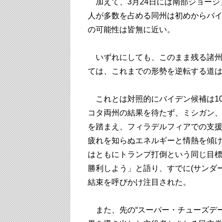
加えて、3月24日には南部ジョージア
人が多数を占める同州は初めからバ
の可能性は皆無に近い。
いずれにしても、このまま残る諸州
ては、これまでの形勢を逆転する道
これとは対照的にバイデン候補は1
コタ両州の結果を待たず、ミシガン、
を踏まえ、フィラデルフィアでの支
疲れを知らぬエネルギーと情熱を傾
はともにトランプ打倒という同じ目
勝利しよう」と語り、すでに(サンダ
結束を呼びかけ注目された。
また、先の“スーパー・チューズデー