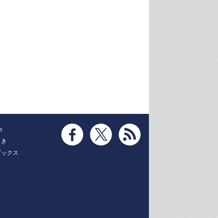
e
とき
ブックス