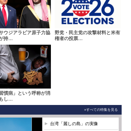
サウジアラビア原子力協
野党・民主党の攻撃材料と米有
が持…
権者の投票…
習慣病」という呼称が消
もし…
»すべての特集を見る
台湾「麗しの島」の実像