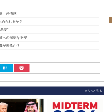
選」恐怖感
止められるか？
悪夢”
補への深刻な不安
機が来るか？
»もっと見る