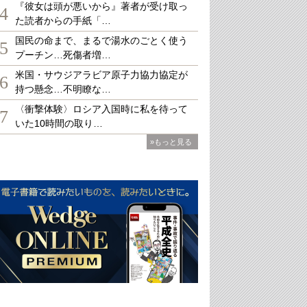
『彼女は頭が悪いから』著者が受け取っ
4
た読者からの手紙「…
国民の命まで、まるで湯水のごとく使う
5
プーチン…死傷者増…
米国・サウジアラビア原子力協力協定が
6
持つ懸念…不明瞭な…
〈衝撃体験〉ロシア入国時に私を待って
7
いた10時間の取り…
»もっと見る