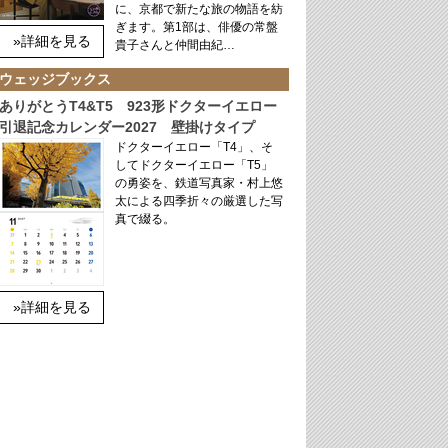
に、京都で新たな旅の物語を紡
ぎます。第1部は、俳優の常盤
»詳細を見る
貴子さんと仲間由紀…
ウェッジブックス
ありがとうT4&T5 923形ドクターイエロー
引退記念カレンダー2027 壁掛けタイプ
ドクターイエロー「T4」、そ
してドクターイエロー「T5」
の勇姿を、鉄道写真家・村上悠
太による四季折々の厳選した写
真で綴る。
»詳細を見る