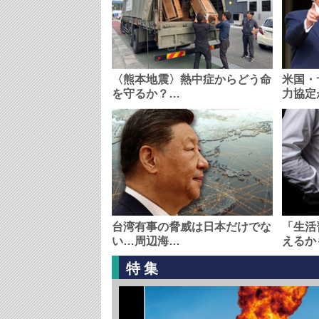
〈熊本地震〉熱中症からどう命
米国・
を守るか？…
力協定
台湾有事の脅威は日本だけでな
「生活
い…周辺海…
えるか
特集