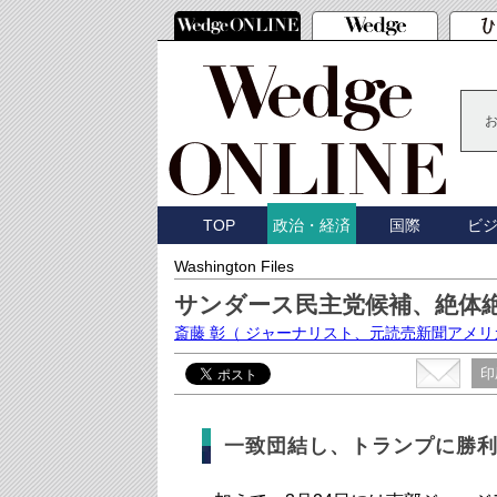
TOP
国際
ビ
政治・経済
Washington Files
サンダース民主党候補、絶体
斎藤 彰
（ ジャーナリスト、元読売新聞アメリ
印
一致団結し、トランプに勝