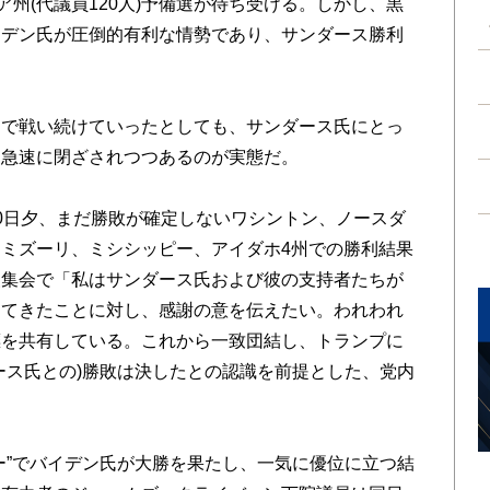
州(代議員120人)予備選が待ち受ける。しかし、黒
イデン氏が圧倒的有利な情勢であり、サンダース勝利
で戦い続けていったとしても、サンダース氏にとっ
は急速に閉ざされつつあるのが実態だ。
0日夕、まだ勝敗が確定しないワシントン、ノースダ
ミズーリ、ミシシッピー、アイダホ4州での勝利結果
援集会で「私はサンダース氏および彼の支持者たちが
けてきたことに対し、感謝の意を伝えたい。われわれ
標を共有している。これから一致団結し、トランプに
ース氏との)勝敗は決したとの認識を前提とした、党内
”でバイデン氏が大勝を果たし、一気に優位に立つ結