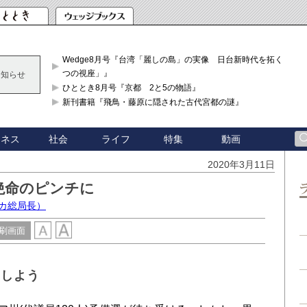
Wedge8月号『台湾「麗しの島」の実像 日台新時代を拓く「3
つの視座」』
お知らせ
ひととき8月号『京都 2と5の物語』
新刊書籍『飛鳥・藤原に隠された古代宮都の謎』
ジネス
社会
ライフ
特集
動画
2020年3月11日
絶命のピンチに
カ総局長）
刷画面
利しよう