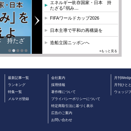
エネルギー依存国家・日本 持
たざる｢弱み…
FIFAワールドカップ2026
日本主導で平和の再構築を
本 持たざ
造船立国ニッポンへ
»もっと見る
最新記事一覧
会社案内
月刊Wedg
ランキング
採用情報
月刊ひと
特集一覧
著作権について
ウェッジ
メルマガ登録
プライバシーポリシーについて
特定商取引法に基づく表示
広告のご案内
お問い合わせ