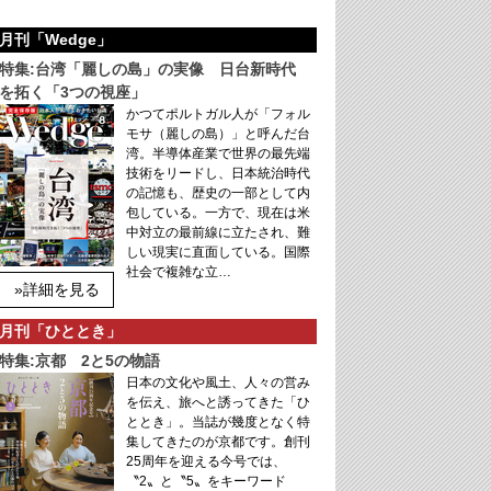
月刊「Wedge」
特集:台湾「麗しの島」の実像 日台新時代
を拓く「3つの視座」
かつてポルトガル人が「フォル
モサ（麗しの島）」と呼んだ台
湾。半導体産業で世界の最先端
技術をリードし、日本統治時代
の記憶も、歴史の一部として内
包している。一方で、現在は米
中対立の最前線に立たされ、難
しい現実に直面している。国際
社会で複雑な立…
»詳細を見る
月刊「ひととき」
特集:京都 2と5の物語
日本の文化や風土、人々の営み
を伝え、旅へと誘ってきた「ひ
ととき」。当誌が幾度となく特
集してきたのが京都です。創刊
25周年を迎える今号では、
〝2〟と〝5〟をキーワード