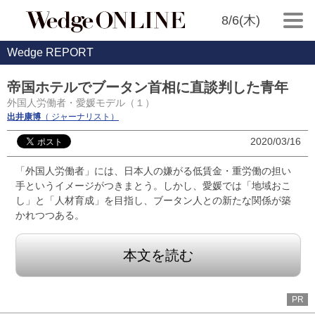
8/6(木)
Wedge REPORT
帝国ホテルでブータン首相に直談判した青年
外国人労働者・愛媛モデル（１）
出井康博
（ ジャーナリスト）
2020/03/16
「外国人労働者」には、日本人の嫌がる低賃金・重労働の担い
手というイメージがつきまとう。しかし、愛媛では「地域おこ
し」と「人材育成」を目指し、ブータン人との新たな関係が築
かれつつある。
本文を読む
PR