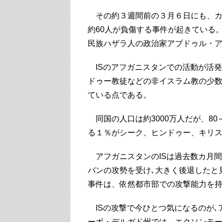
その約３週間前の３月６日にも、カ
約60人が負傷する事件が起きている
民族ハザラ人の政治家アブドゥル・
ISのアフガニスタンでの活動が活発
ドゥー教徒などの非イスラム教の少
ている点である。
同国の人口は約3000万人だが、80
る１％がシーク、ヒンドゥー、キリ
アフガニスタンのISは過去数カ月
バンの攻勢を受け､大きく後退したと
事件は、依然都市部での攻撃能力を
ISの攻撃で今ひとつ気になるのが､
ーボ・デルガド州では、エクソンモー