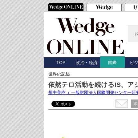
TOP
政治・経済
ビ
国際
世界の記述
依然テロ活動を続けるIS、ア
畑中美樹
（ 一般財団法人国際開発センター研
印