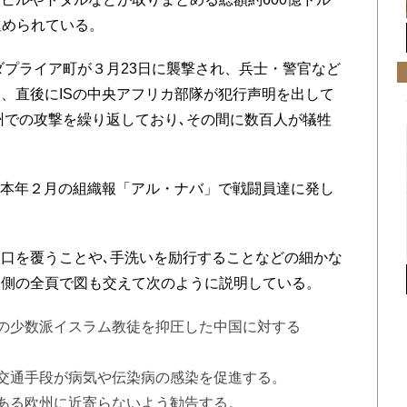
進められている。
プライア町が３月23日に襲撃され、兵士・警官など
、直後にISの中央アフリカ部隊が犯行声明を出して
同州での攻撃を繰り返しており､その間に数百人が犠牲
が本年２月の組織報「アル・ナバ」で戦闘員達に発し
口を覆うことや､手洗いを励行することなどの細かな
裏側の全頁で図も交えて次のように説明している。
の少数派イスラム教徒を抑圧した中国に対する
交通手段が病気や伝染病の感染を促進する。
ある欧州に近寄らないよう勧告する。