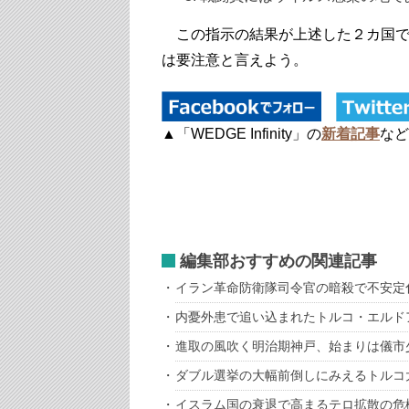
この指示の結果が上述した２カ国で
は要注意と言えよう。
▲「WEDGE Infinity」の
新着記事
など
編集部おすすめの関連記事
イラン革命防衛隊司令官の暗殺で不安定
内憂外患で追い込まれたトルコ・エルド
進取の風吹く明治期神戸、始まりは儀市
ダブル選挙の大幅前倒しにみえるトルコ
イスラム国の衰退で高まるテロ拡散の危