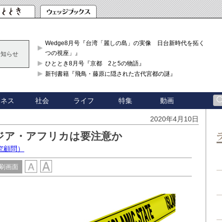
Wedge8月号『台湾「麗しの島」の実像 日台新時代を拓く「3
つの視座」』
お知らせ
ひととき8月号『京都 2と5の物語』
新刊書籍『飛鳥・藤原に隠された古代宮都の謎』
ジネス
社会
ライフ
特集
動画
2020年4月10日
ジア・アフリカは要注意か
究顧問）
刷画面