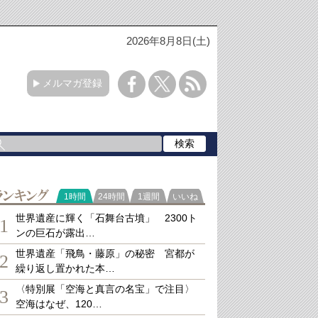
2026年8月8日(土)
メルマガ登録
ランキング
1時間
24時間
1週間
いいね
世界遺産に輝く「石舞台古墳」 2300ト
1
ンの巨石が露出…
世界遺産「飛鳥・藤原」の秘密 宮都が
2
繰り返し置かれた本…
〈特別展「空海と真言の名宝」で注目〉
3
空海はなぜ、120…