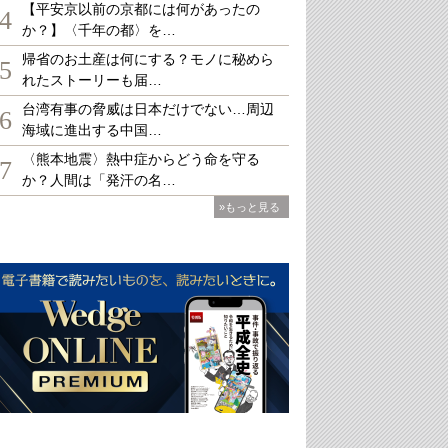
【平安京以前の京都には何があったの
4
か？】〈千年の都〉を…
帰省のお土産は何にする？モノに秘めら
5
れたストーリーも届…
台湾有事の脅威は日本だけでない…周辺
6
海域に進出する中国…
〈熊本地震〉熱中症からどう命を守る
7
か？人間は「発汗の名…
»もっと見る