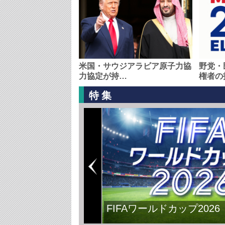
米国・サウジアラビア原子力協
野党・
力協定が持…
権者の
特集
FIFAワールドカップ2026