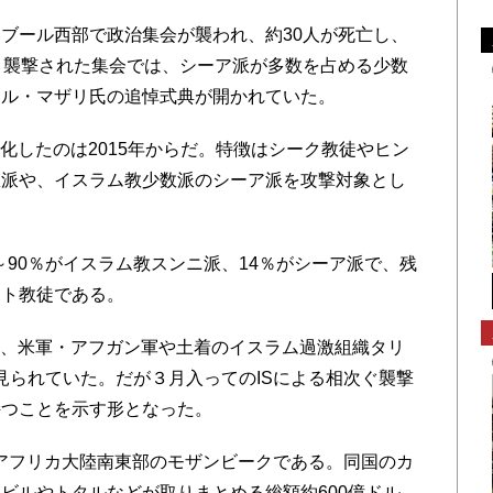
ブール西部で政治集会が襲われ、約30人が死亡し、
。襲撃された集会では、シーア派が多数を占める少数
アル・マザリ氏の追悼式典が開かれていた。
化したのは2015年からだ。特徴はシーク教徒やヒン
数派や、イスラム教少数派のシーア派を攻撃対象とし
～90％がイスラム教スンニ派、14％がシーア派で、残
スト教徒である。
間、米軍・アフガン軍や土着のイスラム過激組織タリ
見られていた。だが３月入ってのISによる相次ぐ襲撃
持つことを示す形となった。
アフリカ大陸南東部のモザンビークである。同国のカ
ビルやトタルなどが取りまとめる総額約600億ドル