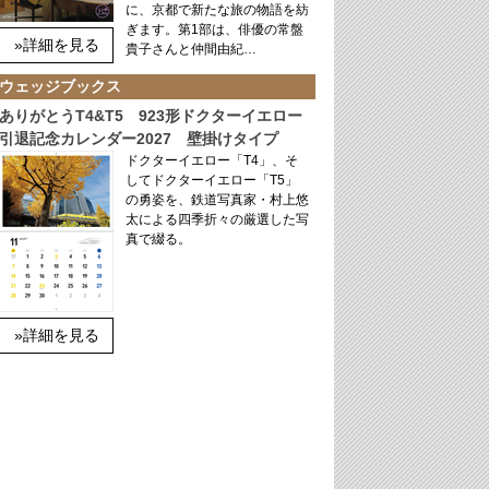
に、京都で新たな旅の物語を紡
ぎます。第1部は、俳優の常盤
»詳細を見る
貴子さんと仲間由紀…
ウェッジブックス
ありがとうT4&T5 923形ドクターイエロー
引退記念カレンダー2027 壁掛けタイプ
ドクターイエロー「T4」、そ
してドクターイエロー「T5」
の勇姿を、鉄道写真家・村上悠
太による四季折々の厳選した写
真で綴る。
»詳細を見る