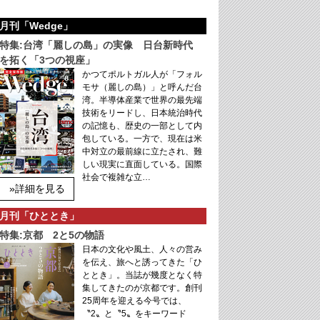
月刊「Wedge」
特集:台湾「麗しの島」の実像 日台新時代
を拓く「3つの視座」
かつてポルトガル人が「フォル
モサ（麗しの島）」と呼んだ台
湾。半導体産業で世界の最先端
技術をリードし、日本統治時代
の記憶も、歴史の一部として内
包している。一方で、現在は米
中対立の最前線に立たされ、難
しい現実に直面している。国際
社会で複雑な立…
»詳細を見る
月刊「ひととき」
特集:京都 2と5の物語
日本の文化や風土、人々の営み
を伝え、旅へと誘ってきた「ひ
ととき」。当誌が幾度となく特
集してきたのが京都です。創刊
25周年を迎える今号では、
〝2〟と〝5〟をキーワード