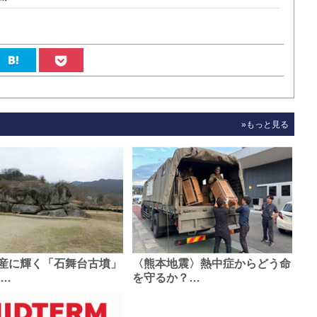
»もっと見る
産に輝く「石舞台古墳」
〈熊本地震〉熱中症からどう命
0…
を守るか？…