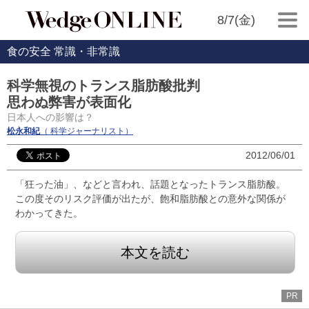
8/7(金)
食の安全 常識・非常識
科学無視のトランス脂肪酸批判
思わぬ弊害が表面化
日本人への影響は？
松永和紀
（ 科学ジャーナリスト）
2012/06/01
「狂った油」、などと言われ、話題となったトランス脂肪酸。
この度そのリスク評価が出たが、飽和脂肪酸との意外な関係が
わかってきた。
本文を読む
PR