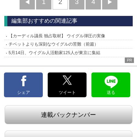
前
1
2
3
4
次
へ
へ
編集部おすすめの関連記事
【カーディル議長 独占取材】 ウイグル弾圧の実像
チベットよりも深刻なウイグルの苦難（前篇）
5月14日、ウイグル人活動家125人が東京に集結
PR
シェア
ツイート
送る
連載バックナンバー