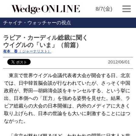
8/7(金)
チャイナ・ウォッチャーの視点
ラビア・カーディル総裁に聞く
ウイグルの「いま」（前篇）
有本 香
（ ジャーナリスト）
2012/06/01
東京で世界ウイグル会議代表者大会が開会する日、北京
では、日中韓首脳会談が行なわれていたが、さっそく中国
政府が、野田―胡錦濤会談をキャンセルする、という挙に
出、日本側への「圧力」を強める姿勢を見せた。結果、ラ
ビア総裁らの大会の日本開催は、内外のメディアに大きく
取り上げられ、日本の世論をも大いに刺激することにはつ
ながった。
「北京が怒れば怒るほど、われわれの問題に日本人と世