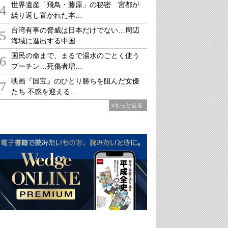
世界遺産「飛鳥・藤原」の秘密 宮都が
4
繰り返し置かれた本…
台湾有事の脅威は日本だけでない…周辺
5
海域に進出する中国…
国民の命まで、まるで湯水のごとく使う
6
プーチン…死傷者増…
映画『国宝』のひとり勝ちを阻んだ女優
7
たち 不惑を迎える…
»もっと見る