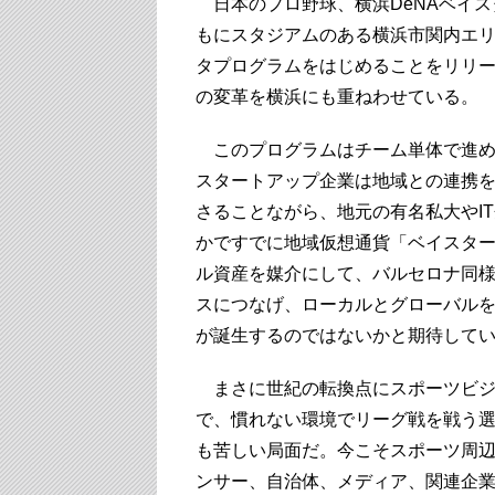
日本のプロ野球、横浜DeNAベイス
もにスタジアムのある横浜市関内エ
タプログラムをはじめることをリリ
の変革を横浜にも重ねわせている。
このプログラムはチーム単体で進め
スタートアップ企業は地域との連携
さることながら、地元の有名私大やI
かですでに地域仮想通貨「ベイスタ
ル資産を媒介にして、バルセロナ同
スにつなげ、ローカルとグローバル
が誕生するのではないかと期待して
まさに世紀の転換点にスポーツビジ
で、慣れない環境でリーグ戦を戦う
も苦しい局面だ。今こそスポーツ周
ンサー、自治体、メディア、関連企