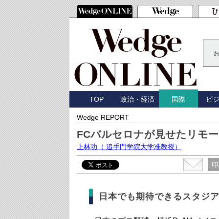
TOP
政治・経済
ビ
国際
Wedge REPORT
FCバルセロナが見せたリモ
上林功
（ 追手門学院大学准教授）
印
日本でも期待できるスタジ