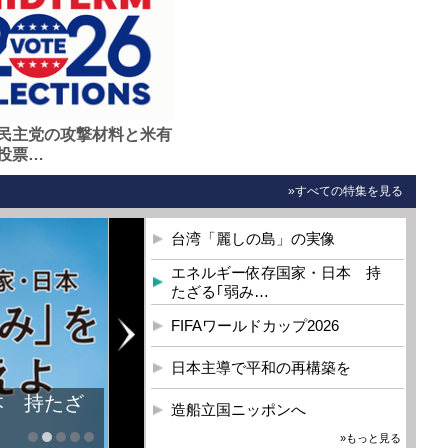
民主党の攻撃材料と米有
投票…
»すべての特集を見る
台湾「麗しの島」の実像
エネルギー依存国家・日本 持
たざる｢弱み…
FIFAワールドカップ2026
日本主導で平和の再構築を
本 持たざ
造船立国ニッポンへ
»もっと見る