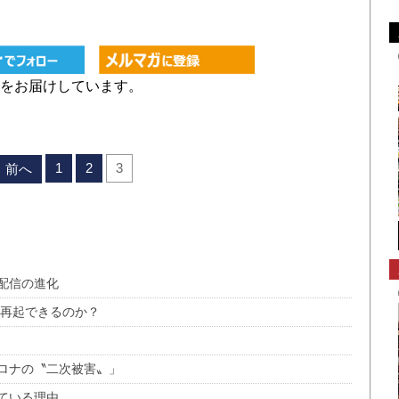
をお届けしています。
1
2
3
前へ
配信の進化
は再起できるのか？
ロナの〝二次被害〟」
ている理由