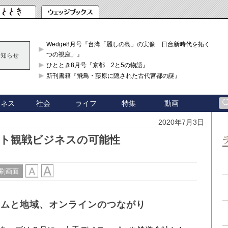
Wedge8月号『台湾「麗しの島」の実像 日台新時代を拓く「3
つの視座」』
お知らせ
ひととき8月号『京都 2と5の物語』
新刊書籍『飛鳥・藤原に隠された古代宮都の謎』
ジネス
社会
ライフ
特集
動画
2020年7月3日
ート観戦ビジネスの可能性
刷画面
アムと地域、オンラインのつながり