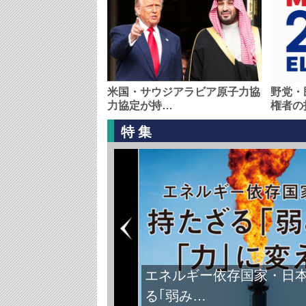
米国・サウジアラビア原子力協
野党・
力協定が持…
権者の
特集
エネルギー依存国家・日
る｢弱み…