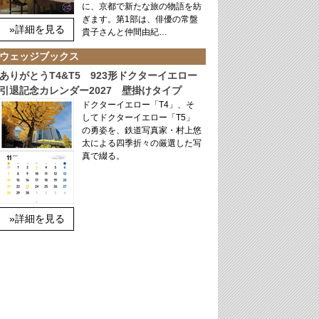
に、京都で新たな旅の物語を紡
ぎます。第1部は、俳優の常盤
»詳細を見る
貴子さんと仲間由紀…
ウェッジブックス
ありがとうT4&T5 923形ドクターイエロー
引退記念カレンダー2027 壁掛けタイプ
ドクターイエロー「T4」、そ
してドクターイエロー「T5」
の勇姿を、鉄道写真家・村上悠
太による四季折々の厳選した写
真で綴る。
»詳細を見る