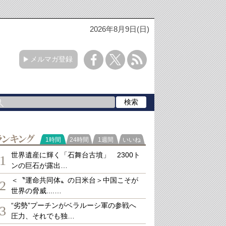
2026年8月9日(日)
メルマガ登録
ランキング
1時間
24時間
1週間
いいね
世界遺産に輝く「石舞台古墳」 2300ト
1
ンの巨石が露出…
＜〝運命共同体〟の日米台＞中国こそが
2
世界の脅威....…
“劣勢”プーチンがベラルーシ軍の参戦へ
3
圧力、それでも独…