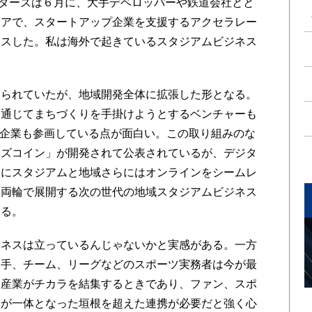
ターズは６月に、大手デベロッパーや鉄道会社とと
リアで、スタートアップ企業を支援するアクセラレー
ースした。私は海外で起きているスタジアムビジネス
られていたが、地域開発全体に拡張した形となる。
を通じてまちづくりを手掛けようとするベンチャーも
T企業も参画している点が面白い。この取り組みのな
ーズコイン」が開発されて公表されているが、デジタ
様にスタジアムと地域さらにはオンラインをシームレ
を両輪で展開する次の世代の地域スタジアムビジネス
いる。
ネスは立っているんじゃないかと実感がある。一方
選手、チーム、リーグなどのスポーツ実務者は今が最
辺産業がチカラを結集するときであり、ファン、スポ
業が一体となった垣根を超えた連携が必要だと強く心