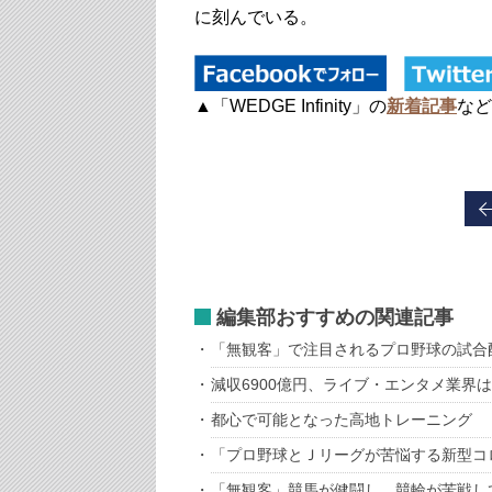
に刻んでいる。
▲「WEDGE Infinity」の
新着記事
など
編集部おすすめの関連記事
「無観客」で注目されるプロ野球の試合
減収6900億円、ライブ・エンタメ業界
都心で可能となった高地トレーニング
「プロ野球とＪリーグが苦悩する新型コ
「無観客」競馬が健闘し、競輪が苦戦し