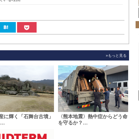
»もっと見る
産に輝く「石舞台古墳」
〈熊本地震〉熱中症からどう命
0…
を守るか？…