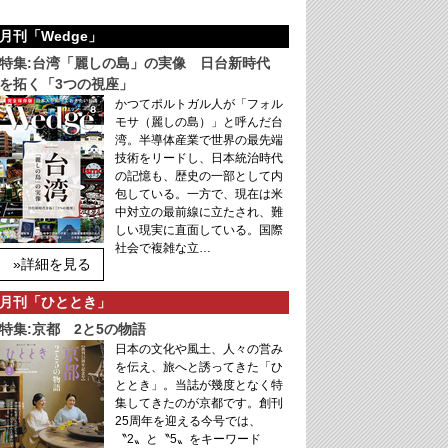
月刊「Wedge」
特集:台湾「麗しの島」の実像 日台新時代
を拓く「3つの視座」
かつてポルトガル人が「フォル
モサ（麗しの島）」と呼んだ台
湾。半導体産業で世界の最先端
技術をリードし、日本統治時代
の記憶も、歴史の一部として内
包している。一方で、現在は米
中対立の最前線に立たされ、難
しい現実に直面している。国際
社会で複雑な立…
»詳細を見る
月刊「ひととき」
特集:京都 2と5の物語
日本の文化や風土、人々の営み
を伝え、旅へと誘ってきた「ひ
ととき」。当誌が幾度となく特
集してきたのが京都です。創刊
25周年を迎える今号では、
〝2〟と〝5〟をキーワード