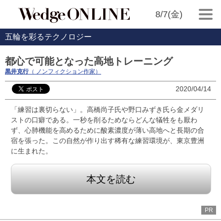
8/7(金)
五輪を彩るテクノロジー
都心で可能となった高地トレーニング
黒井克行
（ ノンフィクション作家）
2020/04/14
「練習は裏切らない」。高橋尚子氏や野口みずき氏ら金メダリ
ストの口癖である。一秒を削るためならどんな犠牲をも厭わ
ず、心肺機能を高めるために酸素濃度が薄い高地へと長期の合
宿を張った。この自然が作り出す稀有な練習環境が、東京豊洲
に生まれた。
本文を読む
PR